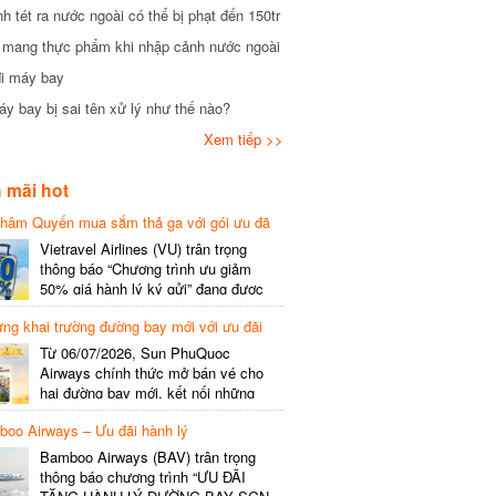
tét ra nước ngoài có thể bị phạt đến 150tr
mang thực phẩm khi nhập cảnh nước ngoài
i máy bay
 bay bị sai tên xử lý như thế nào?
Xem tiếp >>
mãi hot
hâm Quyến mua sắm thả ga với gói ưu đã
phí gói cước
Vietravel Airlines (VU) trân trọng
thông báo “Chương trình ưu giảm
50% giá hành lý ký gửi” đang được
triển khai cho đường bay quốc tế mới
g khai trường đường bay mới với ưu đãi
kết nối từ TP. Hồ Chí Minh
(SGN) đi Thâm Quyến – Trung Quốc
Từ 06/07/2026, Sun PhuQuoc
(SZX), chi tiết như sau: LỊCH BAY
Airways chính thức mở bán vé cho
CHI TIẾT Đường bay SHCB Giờ khởi
hai đường bay mới, kết nối những
hành Giờ đến Tần suất…
điểm đến giàu trải nghiệm, giúp hành
o Airways – Ưu đãi hành lý
khách khám phá vẻ đẹp thiên nhiên
và văn hóa của miền Trung Việt Nam.
Bamboo Airways (BAV) trân trọng
Thông tin đường bay mới Đường bay
thông báo chương trình “ƯU ĐÃI
SHCB Giờ bay Tần suất Thời gian