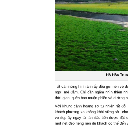
Hồ Hòa Trun
Tất cả những hình ảnh ấy đều gợi nên vẻ đẹ
ngơ, mê đắm. Chỉ cần ngắm nhìn thiên nhiê
thời gian, quên bao muộn phiền và dường nh
Với khung cảnh hoang sơ tự nhiên rất đỗi 
khách phương xa không khỏi sững sờ, choán
vẻ đẹp ấy ngay từ lần đầu tiên được đặt 
một nét đẹp riêng nên du khách có thể đến đ