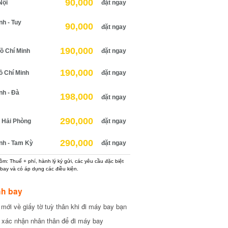
90,000
ội
đặt ngay
 - Tuy
90,000
đặt ngay
190,000
 Chí Minh
đặt ngay
190,000
 Chí Minh
đặt ngay
h - Đà
198,000
đặt ngay
290,000
Hải Phòng
đặt ngay
290,000
h - Tam Kỳ
đặt ngay
: Thuế + phí, hành lý ký gửi, các yêu cầu đặc biệt
ay và có áp dụng các điều kiện.
h bay
ới về giấy tờ tuỳ thân khi đi máy bay bạn
xác nhận nhân thân để đi máy bay