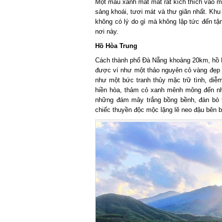
Một màu xanh mát mắt rất kích thích vào m
sảng khoái, tươi mát và thư giãn nhất. Khu 
không có lý do gì mà không lập tức đến tậ
nơi này.
Hồ Hòa Trung
Cách thành phố Đà Nẵng khoảng 20km, hồ H
được ví như một thảo nguyên cỏ vàng đẹp n
như một bức tranh thủy mặc trữ tình, diễm
hiền hòa, thảm cỏ xanh mênh mông đến nhữn
những đám mây trắng bồng bềnh, đàn bò t
chiếc thuyền độc mộc lặng lẽ neo đậu bên bờ