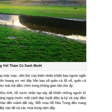
g Với Thảm Cỏ Xanh Mướt
p mộc mạc, nên thơ của thiên nhiên khiến bao người ngẩn
n hoang sơ nơi đây hẳn bạn sẽ quên cả lối về, quên cả
ư mải mê đắm chìm trong không gian nên thơ ấy.
hữu tình, hồ nước nhân tạo này đã khiến những người lữ
g ngợp trước một cảnh đẹp tuyệt diệu lạ kỳ và say đắm
chân đến mảnh đất này. Mỗi mùa Hồ Hòa Trung đều mang
ây vào tất cả các mùa trong năm đấy.