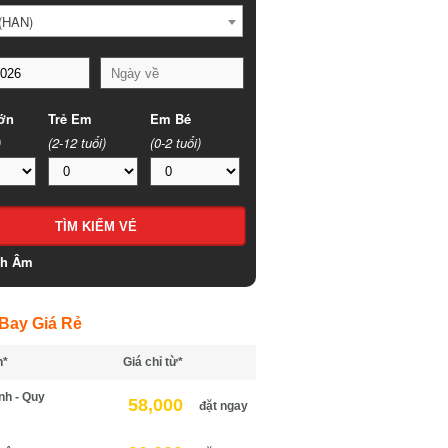
HAN)
n
Trẻ Em
Em Bé
(2-12 tuổi)
(0-2 tuổi)
h Âm
ay Giá Rẻ
*
Giá chỉ từ*
h - Quy
58,000
đặt ngay