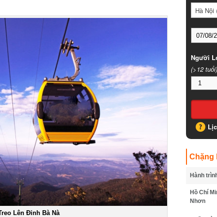
Hà Nội (
Người Lớ
(>12 tuổi)
Lịc
Chặng B
Hành trình
Hồ Chí Min
Nhơn
reo Lên Đỉnh Bà Nà