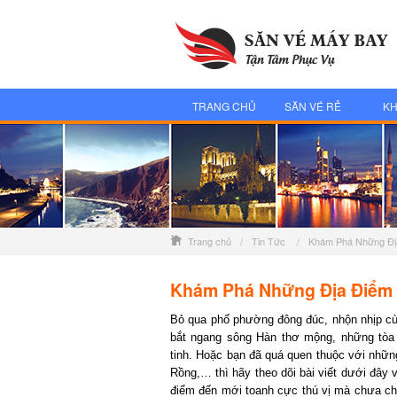
TRANG CHỦ
SĂN VÉ RẺ
KH
Trang chủ
/
Tin Tức
/
Khám Phá Những Địa
Khám Phá Những Địa Điểm D
Bỏ qua phố phường đông đúc, nhộn nhịp cùng
bắt ngang sông Hàn thơ mộng, những tòa n
tinh. Hoặc bạn đã quá quen thuộc với những 
Rồng,… thì hãy theo dõi bài viết dưới đây 
điểm đến mới toanh cực thú vị mà chưa chắc 