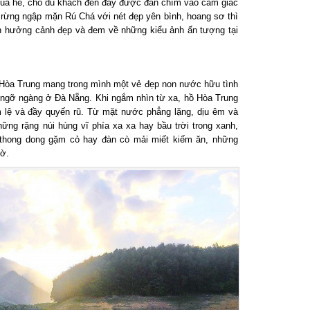
ùa hè, cho du khách đến đây được đắn chìm vào cảm giác
rừng ngập mặn Rú Chá với nét đẹp yên bình, hoang sơ thì
n hưởng cảnh đẹp và đem về những kiểu ảnh ấn tượng tại
òa Trung mang trong mình một vẻ đẹp non nước hữu tình
gỡ ngàng ở Đà Nẵng. Khi ngắm nhìn từ xa, hồ Hòa Trung
 lệ và đầy quyến rũ. Từ mặt nước phẳng lặng, dịu êm và
g rặng núi hùng vĩ phía xa xa hay bầu trời trong xanh,
hong dong gặm cỏ hay đàn cò mải miết kiếm ăn, những
.