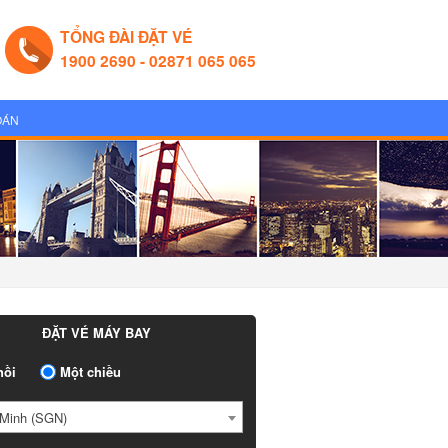
TỔNG ĐÀI ĐẶT VÉ
1900 2690 - 02871 065 065
OÁN
ĐẶT VÉ MÁY BAY
ồi
Một chiều
Minh (SGN)