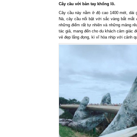
Cây cầu với bàn tay khổng lồ.
Cây cầu này nằm ở độ cao 1400 mét, dài gầ
Nà, cây cầu nổi bật với sắc vàng bắt mắt đ
những điểm rất tự nhiên và những mảng rêu 
tác giả, mang đến cho du khách cảm giác đôi
vẻ đẹp lắng đọng, kì vĩ hòa nhịp với cảnh qua