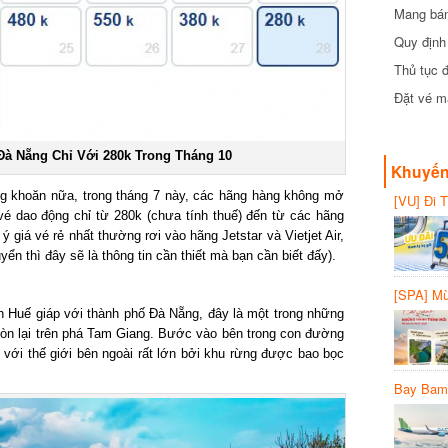
Mang bánh 
đồng
Quy định 
Thủ tục đ
Đặt vé máy
à Nẵng Chỉ Với 280k Trong Tháng 10
Khuyến 
g khoăn nữa, trong tháng 7 này, các hãng hàng không mở
[VU] Đi T
giảm 50% 
é dao động chỉ từ 280k (chưa tính thuế) đến từ các hãng
 giá vé rẻ nhất thường rơi vào hãng Jetstar và Vietjet Air,
n thì đây sẽ là thông tin cần thiết mà bạn cần biết đấy).
[SPA] Mừn
20%
 Huế giáp với thành phố Đà Nẵng, đây là một trong những
n lại trên phá Tam Giang. Bước vào bên trong con đường
ới thế giới bên ngoài rất lớn bởi khu rừng được bao bọc
Bay Bambo