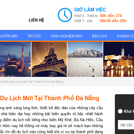
GIỜ LÀM VIỆC
08h đến 21h
THỨ 2 - THỨ 6:
LIÊN HỆ
08h30 đến 20h
THỨ 7 - CN:
UYẾN MÃI
TIN TỨC
KINH NGHIỆM BAY
BÁO CHÍ
THANH T
 Điểm Du Lịch Mới Tại Thành Phố Đà Nẵng
u Lịch Mới Tại Thành Phố Đà Nẵng
 ánh sáng lung linh, thiết kế độc đáo của những cây cầu
Khứ h
hà hiện đại hay những bãi biển quyến rũ bậc nhất hành
điểm du lịch nổi tiếng như biển Mỹ Khê, Bà Nà Hills, Cầu
Hồ Chí 
vì hôm nay hệ thống vé máy bay giá rẻ sẽ mách bạn những
tín đồ du lịch nào cũng biết khi vi vu tại thành phố đáng