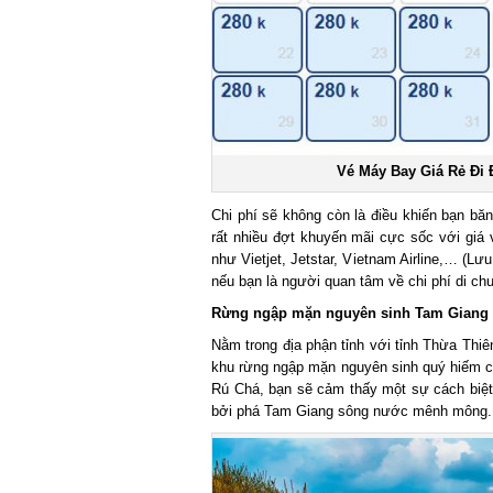
Vé Máy Bay Giá Rẻ Đi Đ
Chi phí sẽ không còn là điều khiến bạn băn
rất nhiều đợt khuyến mãi cực sốc với giá v
như Vietjet, Jetstar, Vietnam Airline,… (Lưu ý
nếu bạn là người quan tâm về chi phí di chuyể
Rừng ngập mặn nguyên sinh Tam Giang
Nằm trong địa phận tỉnh với tỉnh Thừa Thiên
khu rừng ngập mặn nguyên sinh quý hiếm cò
Rú Chá, bạn sẽ cảm thấy một sự cách biệt v
bởi phá Tam Giang sông nước mênh mông.