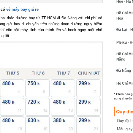
Huế - Hà N
có
vé máy bay giá rẻ
Hồ Chí Minh
hai thác đường bay từ TP.HCM đi Đà Nẵng với chi phí vô
Hòa
àng giờ hay di chuyển trên những đoạn đường nguy hiểm
Đà Lạt - Hồ
hỉ cần bật máy tính của mình lên và book ngay một chỗ
 tôi.
Pleiku - Hồ
Hồ Chí Min
Nẵng
Đà Nẵng - 
Hồ Chí Min
* Chưa bao gồm
trong chuyến b
Quy dịn
Quy định m
cần biết
Mẫu giấy 