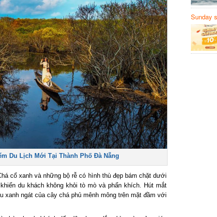
Sunday să
Sanvemay
 Du Lịch Mới Tại Thành Phố Đà Nẵng
á cổ xanh và những bộ rễ có hình thù đẹp bám chặt dưới
khiến du khách không khỏi tò mò và phấn khích. Hút mắt
u xanh ngát của cây chá phủ mênh mông trên mặt đầm với