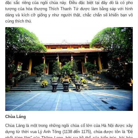
đặc sắc riêng của ngôi chùa này. Điều đặc biệt tại đây đó là có pho
tượng của hòa thượng Thích Thanh Tứ được làm bằng sáp với hình
dáng và kích cỡ giống y như người thật, chắc chắn sẽ khiến bạn vô
cùng thích thú.
Chùa Láng
Chùa Láng là một trong những ngôi chùa cổ lớn của Hà Nội được xây
dựng từ thời vua Lý Anh Tông (1138 đến 1175), chùa được tôn là “Đệ
nhất tùng lâm” của Thăng Long, bởi sự bề thế của kiến trúc, hài hòa