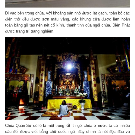
Đi vào bên trong chùa, với khoảng sân nhỏ được lát gạch, toàn bộ các
điện thờ đều được sơn màu vàng, các khung cửa được làm hoàn
toàn bằng gỗ tạo nên nét cổ kính, thanh tịnh của ngôi chùa. Điện Phật
được trang trí trang nghiêm.
Chùa Quán Sứ có lẽ là một trong rất ít ngôi chùa ở nước ta có nhiều
câu đối được viết bằng chữ quốc ngữ, đây chính là nét độc đáo và