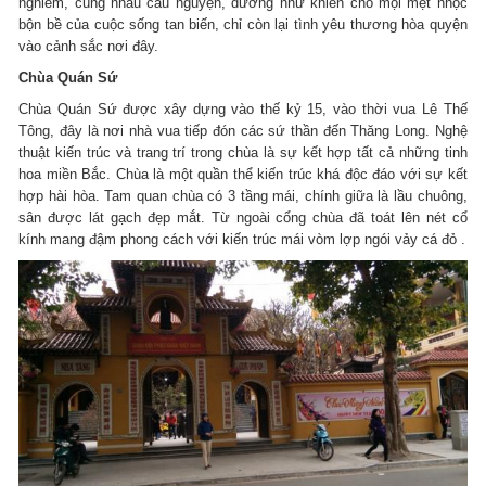
nghiêm, cùng nhau cầu nguyện, dường như khiến cho mọi mệt nhọc
bộn bề của cuộc sống tan biến, chỉ còn lại tình yêu thương hòa quyện
vào cảnh sắc nơi đây.
Chùa Quán Sứ
Chùa Quán Sứ được xây dựng vào thế kỷ 15, vào thời vua Lê Thế
Tông, đây là nơi nhà vua tiếp đón các sứ thần đến Thăng Long. Nghệ
thuật kiến trúc và trang trí trong chùa là sự kết hợp tất cả những tinh
hoa miền Bắc. Chùa là một quần thể kiến trúc khá độc đáo với sự kết
hợp hài hòa. Tam quan chùa có 3 tầng mái, chính giữa là lầu chuông,
sân được lát gạch đẹp mắt. Từ ngoài cổng chùa đã toát lên nét cổ
kính mang đậm phong cách với kiến trúc mái vòm lợp ngói vảy cá đỏ .