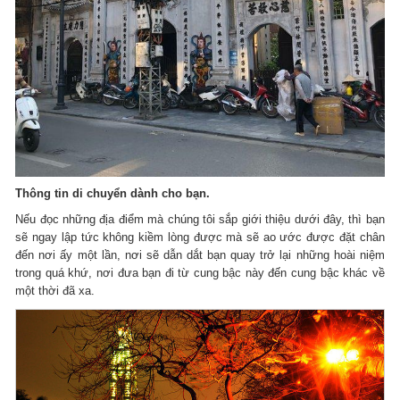
Thông tin di chuyển dành cho bạn.
Nếu đọc những địa điểm mà chúng tôi sắp giới thiệu dưới đây, thì bạn
sẽ ngay lập tức không kiềm lòng được mà sẽ ao ước được đặt chân
đến nơi ấy một lần, nơi sẽ dẫn dắt bạn quay trở lại những hoài niệm
trong quá khứ, nơi đưa bạn đi từ cung bậc này đến cung bậc khác về
một thời đã xa.