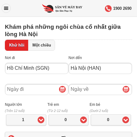
1900 2690
Khám phá những ngôi chùa cổ nhất giữa
lòng Hà Nội
Khứ hồi
Một chiều
Nơi đi
Nơi đến
Ngày
Ngày
đi
về
Người lớn
Trẻ em
Em bé
(Trên 12 tuổi)
(Từ 2-12 tuổi)
(Dưới 2 tuổi)
1
0
0