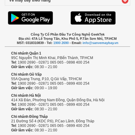
Vé máy bay theo hãng
click to expand contents
Công Ty Cổ Phần Đầu Tư Công Nghệ GeekTek
Địa chỉ: 47A Lê Trọng Tấn, Khu Phố 5, P.Tân Sơn Nhì, TP.HCM
MST: 0318310839 - Tel:
1900 2690
- Email:
info@sanvemaybay.vn
Chi nhánh Quận 1
95C Nguyễn Thị Minh Khai, P.Bến Thành, TP.HCM
Tel
: 1900 2690 - 02871 065 065 - 0898 400 254
Giờ làm việc
: 08:30 – 21:00
Chi nhánh Gò Vấp
55A Quang Trung, P.10, Q.Gò Vấp, TP.HCM
Tel
: 1900 2690 - 02871 065 065 - 0899 400 254
Giờ làm việc
: 09:00 – 19:00
Chi nhánh Hà Nội
414 Xã Đàn, Phường Nam Đồng, Quận Đống Đa, Hà Nội
Tel
: 1900 2690 - 02871 065 065 - 0899 400 254
Giờ làm việc
: 08:30 – 21:00
Chi nhánh Đồng Tháp
21 Đường Số 4 (KDC P.6), P.Cao Lãnh, Đồng Tháp
Tel
: 1900 2690 - 02871 065 065 - 0899 400 254
Giờ làm việc
: 08:30 – 21:00