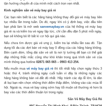
tận hưởng chuyến đi của mình một cách trọn vẹn nhất.
Kinh nghiệm săn vé máy bay giá rẻ
Các bạn nên biết là các hãng hàng không thay đổi giá vé máy bay liên
tục nhiều lần trong tuần. Do đó, ngay khi có ý định bay, việc đầu tiên
bạn phải làm là mở web
sanvemaybay.vn
của hệ thống vé máy bay
giá rẻ ra và kiểm tra vé ngay lập tức, chỉ cần đều đặn 5 phút mỗi ngày,
bạn sẽ không bỏ lỡ bất kì cơ hội quí giá nào.
Nếu chưa tìm được giá vé ưng ý, kiểm tra lại nhiều lần sau đó. Tận
dụng tối đa các đợt bán vé máy bay 0 đồng của các hãng hàng không.
Bên cạnh đóm, tổng đài săn vé sẽ là nơi lý tưởng để bạn có thể giải
đáp những thắc mắc cũng như khó khăn trong quá trình săn vé của
mình thông qua hotline
02871 065 065 – 0903 413 254.
Nếu muốn mua
vé máy bay giá rẻ
thì tốt nhất hãy chọn ngày thứu 3
hoặc thứ 4, tránh những ngày cuối tuần vì đây là những ngày các
hãng hàng không bán vé đắt đỏ nhất. Hãy tránh các dịp lễ lớn, là dân
đi bụi bạn nên chọn những thời điểm thấp điểm, không vào các mùa lễ
hội. Ngoài ra, mua vé bay sáng sớm hay tối muộn sẽ thường rẻ hơn là
bay vào các thời điểm thuận lợi trong ngày.
Săn Vé Máy Bay Giá Rẻ
95C Nguyễn Thị Minh Khai, P.Bến Thành, TP.HCM