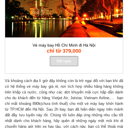
Vé máy bay Hồ Chí Minh đi Hà Nội
chỉ từ 379,000
Và khoảng cách địa lí giờ đây không còn là trở ngại đối với bạn khi đã
có hệ thống vé máy bay giá rẻ, nơi tích hợp nhiều hãng hàng không
trên khắp cả nước, cũng như các đợt khuyến mãi cực hấp dẫn dành
cho du khách đến từ hãng Vietjet Air, Jetstar, Vietnam Airline,… bạn
chỉ mất khoảng 890k(chưa tính thuế) cho một vé máy bay khởi hành
từ TP.HCM đến Hà Nội. Sau 2h bay, bạn đã hiện diện ngay trên mảnh
đất đầy lưu luyến này rồi. Chúng tôi luôn đáp ứng những nhu cầu tốt
nhất dành cho khách hàng, hãy quên đi những ngày mệt mỏi khi di
chuyển hàng giờ trên xe hay tàu, với cách này, bạn có thể thoải mái