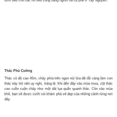
tưới tiêu cho các hồ tiêu cùng hàng nghìn ha cà phê ở Tây Nguyên.
Thác Phú Cường
Thác có độ cao 45m, chảy phía trên ngọn núi lửa đã tắt càng làm con
thác này trở nên uy nghi, tráng lệ. Khi đến đây vào mùa mưa, cột thác
cao cuồn cuộn chảy như một dải lụa quấn quanh thác. Còn vào mùa
khô, bạn sẽ được cưỡi voi khám phá vẻ đẹp của những cảnh rừng nơi
đây.