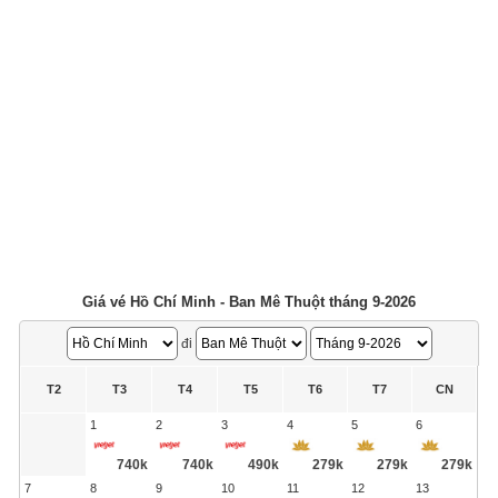
Giá vé Hồ Chí Minh - Ban Mê Thuột tháng 9-2026
đi
T2
T3
T4
T5
T6
T7
CN
1
2
3
4
5
6
740k
740k
490k
279k
279k
279k
7
8
9
10
11
12
13