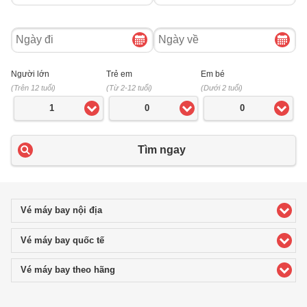
Ngày
Ngày
đi
về
Người lớn
Trẻ em
Em bé
(Trên 12 tuổi)
(Từ 2-12 tuổi)
(Dưới 2 tuổi)
1
0
0
Tìm ngay
Vé máy bay nội địa
click to expand contents
Vé máy bay quốc tế
click to expand contents
Vé máy bay theo hãng
click to expand contents