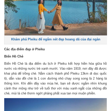
Khám phá Pleiku để ngắm nét đẹp hoang dã của đại ngàn
Các địa điểm đẹp ở Pleiku
Biển Hồ Chè
Biển Hồ Chè là địa điểm du lịch ở Pleiku kết hợp hiền hòa giữa hồ
nước và những nước trè xanh mướt. Vào năm 1919, nơi đây đã được
khai phá để trồng chè. Nằm cách thành phố Pleiku 13km đi dọc quốc
lộ, dẫn vào đồi chè là 1 con đường nhỏ chạy song song là 2 hàng lá
thông kim. Khi đến đây vào mùa hè, bạn sẽ được ngắm nhìn khung
cảnh thơ mộng như trở về tuổi thơ với màu xanh ngắt của những đồi
chè, mùi lá chè thơm ngớt phảng phất xua tan mọi muộn phiền.