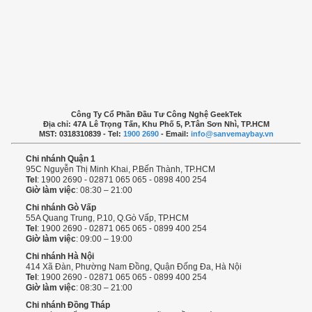
Công Ty Cổ Phần Đầu Tư Công Nghệ GeekTek
Địa chỉ: 47A Lê Trọng Tấn, Khu Phố 5, P.Tân Sơn Nhì, TP.HCM
MST: 0318310839 - Tel:
1900 2690
- Email:
info@sanvemaybay.vn
Chi nhánh Quận 1
95C Nguyễn Thị Minh Khai, P.Bến Thành, TP.HCM
Tel
: 1900 2690 - 02871 065 065 - 0898 400 254
Giờ làm việc
: 08:30 – 21:00
Chi nhánh Gò Vấp
55A Quang Trung, P.10, Q.Gò Vấp, TP.HCM
Tel
: 1900 2690 - 02871 065 065 - 0899 400 254
Giờ làm việc
: 09:00 – 19:00
Chi nhánh Hà Nội
414 Xã Đàn, Phường Nam Đồng, Quận Đống Đa, Hà Nội
Tel
: 1900 2690 - 02871 065 065 - 0899 400 254
Giờ làm việc
: 08:30 – 21:00
Chi nhánh Đồng Tháp