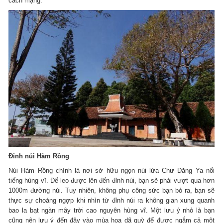
cách mạng.
Đỉnh núi Hàm Rồng
Núi Hàm Rồng chính là nơi sở hữu ngọn núi lửa Chư Đăng Ya nổi
tiếng hùng vĩ. Để leo được lên đến đỉnh núi, bạn sẽ phải vượt qua hơn
1000m đường núi. Tuy nhiên, không phụ công sức bạn bỏ ra, bạn sẽ
thực sự choáng ngợp khi nhìn từ đỉnh núi ra không gian xung quanh
bao la bạt ngàn mây trời cao nguyên hùng vĩ. Một lưu ý nhỏ là bạn
cũng nên lưu ý đến đây vào mùa hoa dã quỳ để được ngắm cả một