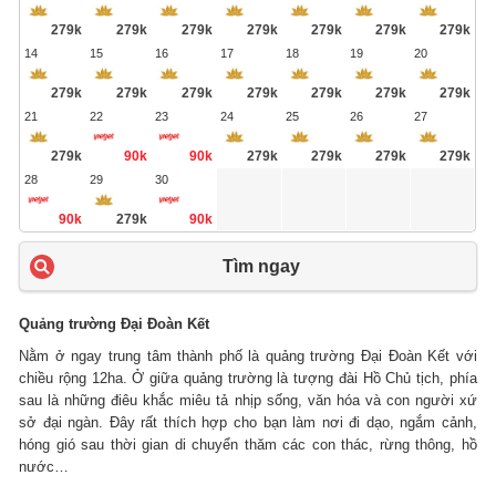
279k
279k
279k
279k
279k
279k
279k
14
15
16
17
18
19
20
279k
279k
279k
279k
279k
279k
279k
21
22
23
24
25
26
27
279k
90k
90k
279k
279k
279k
279k
28
29
30
90k
279k
90k
Tìm ngay
Quảng trường Đại Đoàn Kết
Nằm ở ngay trung tâm thành phố là quảng trường Đại Đoàn Kết với
chiều rộng 12ha. Ở giữa quảng trường là tượng đài Hồ Chủ tịch, phía
sau là những điêu khắc miêu tả nhịp sống, văn hóa và con người xứ
sở đại ngàn. Đây rất thích hợp cho bạn làm nơi đi dạo, ngắm cảnh,
hóng gió sau thời gian di chuyển thăm các con thác, rừng thông, hồ
nước…