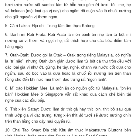
tươi ướp nước sốt sambal làm từ hỗn hợp gồm ớt tươi, tỏi, me, hẹ
và belacan (một loại gia vị cay) cho ngấm rồi cuộn vào lá chuối nướng
cho giữ nguyên vị thơm ngon.
5. Cà ri Laksa: Địa chỉ: Trung tâm ẩm thực Katong.
6. Bánh mì Roti Prata: Roti Prata là món bánh ăn nhẹ làm từ bột mì
nướng có vị thơm và ngọt nhẹ, rất thích hợp cho các bữa điểm tâm
hàng ngày.
7. Otah-Otah: Được gọi là Otak – Otak trong tiếng Malaysia, có nghĩa
là “trí não”, nhưng Otah đơn giản được làm từ bột cá thu trộn đều với
các loại gia vị như ớt, gừng, hẹ tây, nghệ, chanh và nước cốt dừa cho
ngấm, sau đó bọc vào lá dừa hoặc lá chuối rồi nướng lên trên than
hồng cho đến khi nức mùi thơm đặc trưng rất “ngon lành”.
8. Mì xào Hokkien Mee: Là món ăn có nguồn gốc từ Malaysia, “phiên
bản” Hokkien Mee ở Singapore vẫn rất khác qua cách chế biến tài
nghệ của các đầu bếp.
9. Thịt xiên Satay: Được làm từ thịt gà hay thịt lợn, thịt bò sau quá
trình ướp gia vị đặc trưng, từng xiên thịt đỏ tươi sẽ được nướng chín
trên than hồng cho dậy mùi quyến rũ.
10. Chai Tao Kway: Địa chỉ: Khu ẩm thực Makansutra Gluttons bên