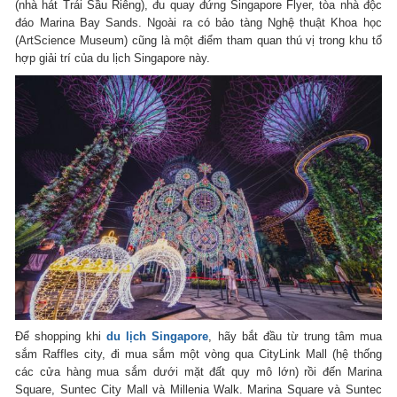
(nhà hát Trái Sầu Riêng), đu quay đứng Singapore Flyer, tòa nhà độc
đáo Marina Bay Sands. Ngoài ra có bảo tàng Nghệ thuật Khoa học
(ArtScience Museum) cũng là một điểm tham quan thú vị trong khu tổ
hợp giải trí của du lịch Singapore này.
Để shopping khi
du lịch Singapore
, hãy bắt đầu từ trung tâm mua
sắm Raffles city, đi mua sắm một vòng qua CityLink Mall (hệ thống
các cửa hàng mua sắm dưới mặt đất quy mô lớn) rồi đến Marina
Square, Suntec City Mall và Millenia Walk. Marina Square và Suntec