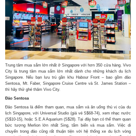
Trung tâm mua sắm lớn nhất ở Singapore với hơn 350 cửa hàng. Vivo
City là trung tâm mua sắm lớn nhất dành cho những khách du lịch
Singapore. Nếu bạn lưu trú gần khu Habour Front – bao gồm đảo
Sentosa, Mt. Faber, Singapore Cruise Centre và St. James Station –
thì hãy thử ghé thăm Vivo City.
Đảo Sentosa
Đảo Sentosa là điểm tham quan, mua sắm và ăn uống thú vị của du
lịch Singapore, với Universal Studio (giá vé S$68-74), xem nhạc nước
(S$10-15), hoặc S.E.A Aquarium (S$28). Tại đây bạn có thể tham quan
bức tượng Merlion lớn nhất Sing, tắm biển và mua sắm. Việc di
chuyển trong đảo cũng rất thuận tiện với hệ thống xe du lịch vòng