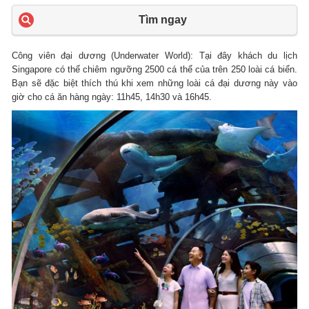
Tìm ngay
Công viên đại dương (Underwater World): Tại đây khách du lịch
Singapore có thể chiêm ngưỡng 2500 cá thể của trên 250 loài cá biển.
Bạn sẽ đặc biệt thích thú khi xem những loài cá đại dương này vào
giờ cho cá ăn hàng ngày: 11h45, 14h30 và 16h45.