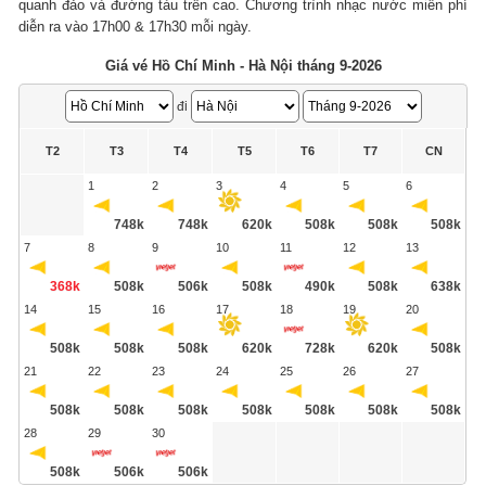
quanh đảo và đường tàu trên cao. Chương trình nhạc nước miễn phí
diễn ra vào 17h00 & 17h30 mỗi ngày.
Giá vé Hồ Chí Minh - Hà Nội tháng 9-2026
đi
T2
T3
T4
T5
T6
T7
CN
1
2
3
4
5
6
748k
748k
620k
508k
508k
508k
7
8
9
10
11
12
13
368k
508k
506k
508k
490k
508k
638k
14
15
16
17
18
19
20
508k
508k
508k
620k
728k
620k
508k
21
22
23
24
25
26
27
508k
508k
508k
508k
508k
508k
508k
28
29
30
508k
506k
506k