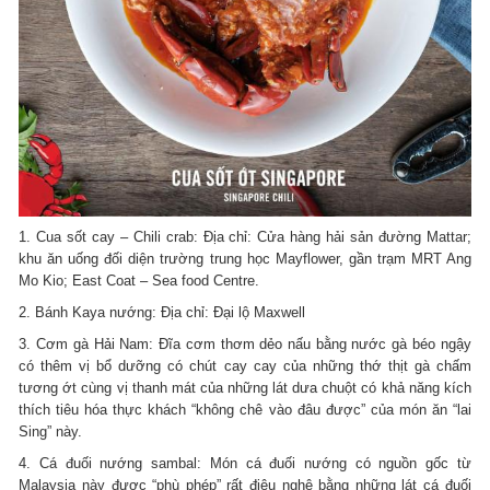
1. Cua sốt cay – Chili crab: Địa chỉ: Cửa hàng hải sản đường Mattar;
khu ăn uống đối diện trường trung học Mayflower, gần trạm MRT Ang
Mo Kio; East Coat – Sea food Centre.
2. Bánh Kaya nướng: Địa chỉ: Đại lộ Maxwell
3. Cơm gà Hải Nam: Đĩa cơm thơm dẻo nấu bằng nước gà béo ngậy
có thêm vị bổ dưỡng có chút cay cay của những thớ thịt gà chấm
tương ớt cùng vị thanh mát của những lát dưa chuột có khả năng kích
thích tiêu hóa thực khách “không chê vào đâu được” của món ăn “lai
Sing” này.
4. Cá đuối nướng sambal: Món cá đuối nướng có nguồn gốc từ
Malaysia này được “phù phép” rất điệu nghệ bằng những lát cá đuối