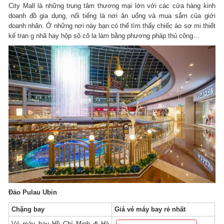
City Mall là những trung tâm thương mại lớn với các cửa hàng kinh
doanh đồ gia dụng, nổi tiếng là nơi ăn uống và mua sắm của giới
doanh nhân. Ở những nơi này bạn có thể tìm thấy chiếc áo sơ mi thiết
kế tran g nhã hay hộp sô cô la làm bằng phương pháp thủ công…
Đảo Pulau Ubin
Chặng bay
Giá vé máy bay rẻ nhất
Vé máy bay Hồ Chí Minh đi Hà