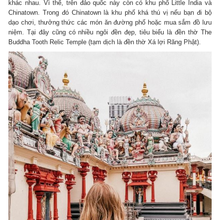
khác nhau. Vì thế, trên đảo quốc này còn có khu phố Little India và
Chinatown. Trong đó Chinatown là khu phố khá thú vị nếu bạn đi bộ
dạo chơi, thưởng thức các món ăn đường phố hoặc mua sắm đồ lưu
niệm. Tại đây cũng có nhiều ngôi đền đẹp, tiêu biểu là đền thờ The
Buddha Tooth Relic Temple (tạm dịch là đền thờ Xá lợi Răng Phật).