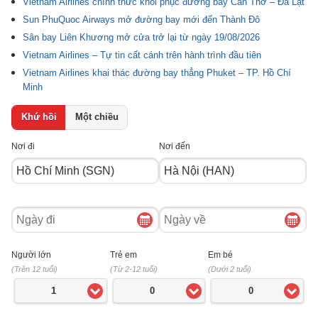
Vietnam Airlines chính thức khôi phục đường bay Cần Thơ – Đà Lạt
Sun PhuQuoc Airways mở đường bay mới đến Thành Đô
Sân bay Liên Khương mở cửa trở lại từ ngày 19/08/2026
Vietnam Airlines – Tự tin cất cánh trên hành trình đầu tiên
Vietnam Airlines khai thác đường bay thẳng Phuket – TP. Hồ Chí
Minh
Khứ hồi
Một chiều
Nơi đi
Nơi đến
Ngày
Ngày
đi
về
Người lớn
Trẻ em
Em bé
(Trên 12 tuổi)
(Từ 2-12 tuổi)
(Dưới 2 tuổi)
1
0
0