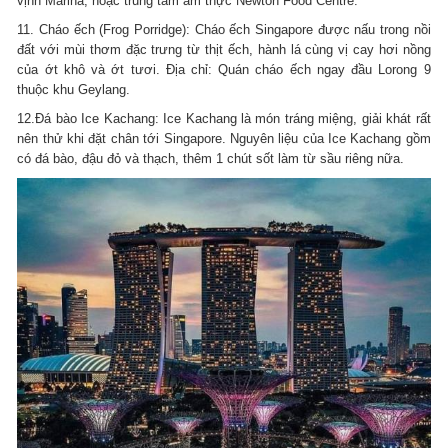
vịnh Marina, hoặc trung tâm ẩm thực Newton Food Centre.
11. Cháo ếch (Frog Porridge): Cháo ếch Singapore được nấu trong nồi
đất với mùi thơm đặc trưng từ thịt ếch, hành lá cùng vị cay hơi nồng
của ớt khô và ớt tươi. Địa chỉ: Quán cháo ếch ngay đầu Lorong 9
thuộc khu Geylang.
12.Đá bào Ice Kachang: Ice Kachang là món tráng miệng, giải khát rất
nên thử khi đặt chân tới Singapore. Nguyên liệu của Ice Kachang gồm
có đá bào, đậu đỏ và thạch, thêm 1 chút sốt làm từ sầu riêng nữa.