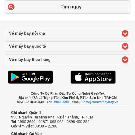
Tìm ngay
Vé máy bay nội địa
click to expand contents
Vé máy bay quốc tế
click to expand contents
Vé máy bay theo hãng
click to expand contents
Công Ty Cổ Phần Đầu Tư Công Nghệ GeekTek
Địa chỉ: 47A Lê Trọng Tấn, Khu Phố 5, P.Tân Sơn Nhì, TP.HCM
MST: 0318310839 - Tel:
1900 2690
- Email:
info@sanvemaybay.vn
Chi nhánh Quận 1
95C Nguyễn Thị Minh Khai, P.Bến Thành, TP.HCM
Tel
: 1900 2690 - 02871 065 065 - 0898 400 254
Giờ làm việc
: 08:30 – 21:00
Chi nhánh Gò Vấp