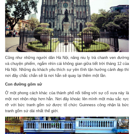
Cũng như những người dân Hà Nội, nâng niu ly trà chanh ven đường
và chuyện phiếm, ngắm nhìn cái không gian giữa tiết trời tháng 12 của
Hà Nội. Những du khách yêu thích sự yên tĩnh tận hưởng cảnh đẹp thì
nơi đây chắc chắn sẽ là nơi hẳn sẽ quay lại thêm một lần.
Con đường gốm sứ
Ở một phong cách khác của thành phố nổi tiếng với sự cổ xưa này là
một nơi nhộn nhịp hơn hẳn. Nơi đây khoác lên mình một màu sắc rực
rỡ với bức tranh gốm sứ được tổ chức Guinness công nhận là bức
tranh gốm sứ dài nhất thế giới.