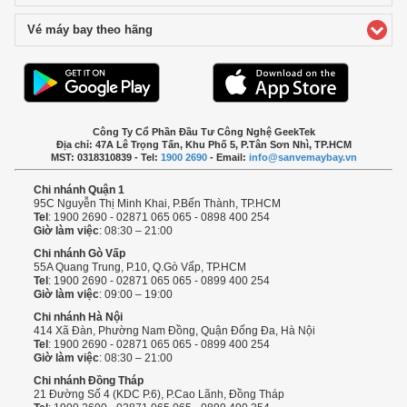
Vé máy bay theo hãng
click to expand contents
Công Ty Cổ Phần Đầu Tư Công Nghệ GeekTek
Địa chỉ: 47A Lê Trọng Tấn, Khu Phố 5, P.Tân Sơn Nhì, TP.HCM
MST: 0318310839 - Tel:
1900 2690
- Email:
info@sanvemaybay.vn
Chi nhánh Quận 1
95C Nguyễn Thị Minh Khai, P.Bến Thành, TP.HCM
Tel
: 1900 2690 - 02871 065 065 - 0898 400 254
Giờ làm việc
: 08:30 – 21:00
Chi nhánh Gò Vấp
55A Quang Trung, P.10, Q.Gò Vấp, TP.HCM
Tel
: 1900 2690 - 02871 065 065 - 0899 400 254
Giờ làm việc
: 09:00 – 19:00
Chi nhánh Hà Nội
414 Xã Đàn, Phường Nam Đồng, Quận Đống Đa, Hà Nội
Tel
: 1900 2690 - 02871 065 065 - 0899 400 254
Giờ làm việc
: 08:30 – 21:00
Chi nhánh Đồng Tháp
21 Đường Số 4 (KDC P.6), P.Cao Lãnh, Đồng Tháp