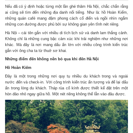
Nếu đã có ý định hoặc từng một lần ghé thăm Hà Nội, chắc chắn rằng
ai cũng sẽ tìm đến những địa danh nổi tiếng. Như là: hồ Hoàn Kiếm,
những quán café mang đậm phong cách cổ điển và ngồi nhìn ngắm
những con đường được phủ bởi sự không gian yên tĩnh nét riêng.
Hà Nội – cái tên gắn với nhiều di tích lịch sử và danh lam thắng cảnh.
Không chỉ là những cung bậc cảm xúc khi trải nghiệm như những nơi
khác. Mà đây là nơi mang dấu ấn lớn với nhiều công trình kiến trúc
gắn với ông cha ta từ thuở sơ khai.
Những điểm đến không nên bỏ qua khi đến Hà Nội
Hồ Hoàn Kiếm
Đây là một trong những nơi quy tụ nhiều du khách trong và ngoài
nước đến và check-in. Với công trình kiến trúc ấn tượng và để lại dấu
ấn trong lòng du khách. Tháp rùa cổ kính được thiết kể đặt trên một
hòn đảo nhỏ ngay giữa hồ. Một nét riêng không thể lẫn vào đâu được.