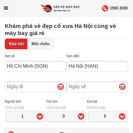
1900 2690
Khám phá vẻ đẹp cổ xưa Hà Nội cùng vé
máy bay giá rẻ
Khứ hồi
Một chiều
Nơi đi
Nơi đến
Ngày
Ngày
đi
về
Người lớn
Trẻ em
Em bé
(Trên 12 tuổi)
(Từ 2-12 tuổi)
(Dưới 2 tuổi)
1
0
0