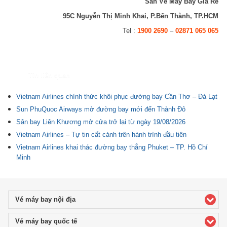
Săn Vé Máy Bay Giá Rẻ
95C Nguyễn Thị Minh Khai, P.Bến Thành, TP.HCM
Tel :
1900 2690
–
02871 065 065
Tin liên quan
Vietnam Airlines chính thức khôi phục đường bay Cần Thơ – Đà Lạt
Sun PhuQuoc Airways mở đường bay mới đến Thành Đô
Sân bay Liên Khương mở cửa trở lại từ ngày 19/08/2026
Vietnam Airlines – Tự tin cất cánh trên hành trình đầu tiên
Vietnam Airlines khai thác đường bay thẳng Phuket – TP. Hồ Chí
Minh
Vé máy bay nội địa
click to expand contents
Vé máy bay quốc tế
click to expand contents