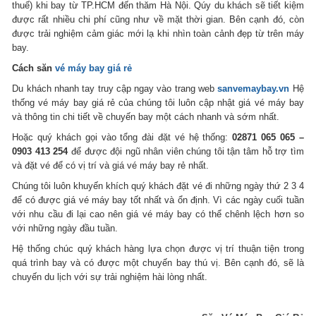
thuế) khi bay từ TP.HCM đến thăm Hà Nội. Qúy du khách sẽ tiết kiệm
được rất nhiều chi phí cũng như về mặt thời gian. Bên cạnh đó, còn
được trải nghiệm cảm giác mới lạ khi nhìn toàn cảnh đẹp từ trên máy
bay.
Cách săn
vé máy bay giá rẻ
Du khách nhanh tay truy cập ngay vào trang web
sanvemaybay.vn
Hệ
thống vé máy bay giá rẻ của chúng tôi luôn cập nhật giá vé máy bay
và thông tin chi tiết về chuyến bay một cách nhanh và sớm nhất.
Hoặc quý khách gọi vào tổng đài đặt vé hệ thống:
02871 065 065 –
0903 413 254
để được đội ngũ nhân viên chúng tôi tận tâm hỗ trợ tìm
và đặt vé để có vị trí và giá vé máy bay rẻ nhất.
Chúng tôi luôn khuyến khích quý khách đặt vé đi những ngày thứ 2 3 4
để có được giá vé máy bay tốt nhất và ổn định. Vì các ngày cuối tuần
với nhu cầu đi lại cao nên giá vé máy bay có thể chênh lệch hơn so
với những ngày đầu tuần.
Hệ thống chúc quý khách hàng lựa chọn được vị trí thuận tiện trong
quá trình bay và có được một chuyến bay thú vị. Bên cạnh đó, sẽ là
chuyến du lịch với sự trải nghiệm hài lòng nhất.