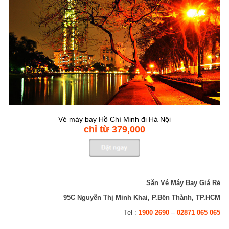
Vé máy bay Hồ Chí Minh đi Hà Nội
chỉ từ 379,000
Săn Vé Máy Bay Giá Rẻ
95C Nguyễn Thị Minh Khai, P.Bến Thành, TP.HCM
Tel :
1900 2690
–
02871 065 065