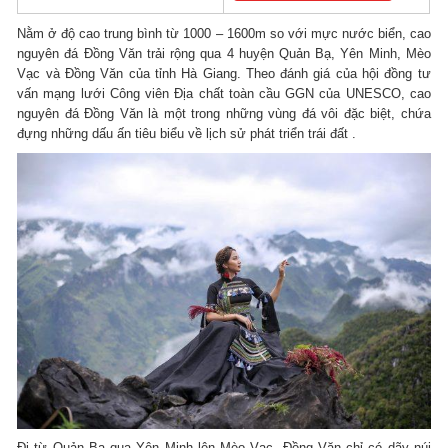
Nằm ở độ cao trung bình từ 1000 – 1600m so với mực nước biển, cao
nguyên đá Đồng Văn trải rộng qua 4 huyện Quản Bạ, Yên Minh, Mèo
Vạc và Đồng Văn của tỉnh Hà Giang.
Theo đánh giá của hội đồng tư
vấn mạng lưới Công viên Địa chất toàn cầu GGN của UNESCO, cao
nguyên đá Đồng Văn là một trong những vùng đá vôi đặc biệt, chứa
đựng những dấu ấn tiêu biểu về lịch sử phát triển trái đất .
Đi từ Quản Bạ qua Yên Minh lên Mèo Vạc, Đồng Văn chỉ có dãy núi