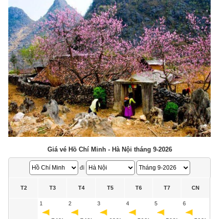
Giá vé Hồ Chí Minh - Hà Nội tháng 9-2026
đi
T2
T3
T4
T5
T6
T7
CN
1
2
3
4
5
6