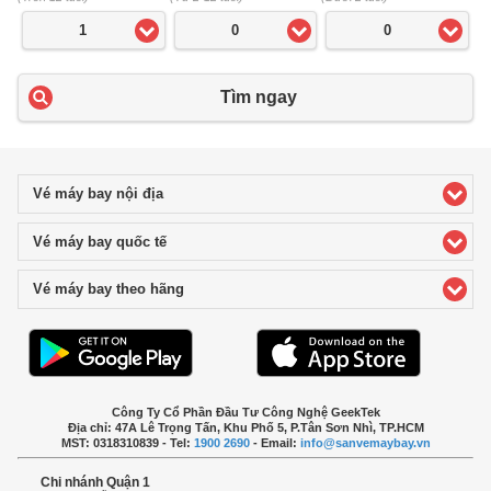
1
0
0
Tìm ngay
Vé máy bay nội địa
click to expand contents
Vé máy bay quốc tế
click to expand contents
Vé máy bay theo hãng
click to expand contents
Công Ty Cổ Phần Đầu Tư Công Nghệ GeekTek
Địa chỉ: 47A Lê Trọng Tấn, Khu Phố 5, P.Tân Sơn Nhì, TP.HCM
MST: 0318310839 - Tel:
1900 2690
- Email:
info@sanvemaybay.vn
Chi nhánh Quận 1