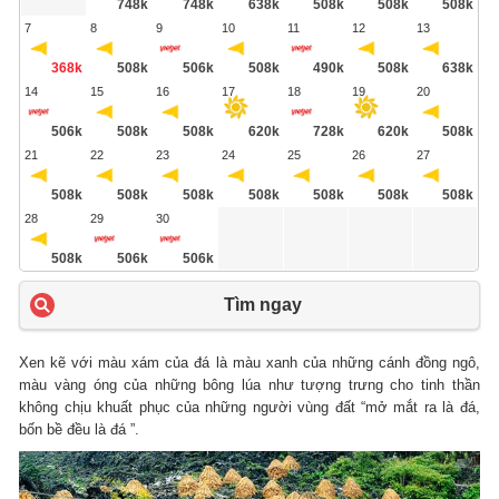
748k
748k
638k
508k
508k
508k
7
8
9
10
11
12
13
368k
508k
506k
508k
490k
508k
638k
14
15
16
17
18
19
20
506k
508k
508k
620k
728k
620k
508k
21
22
23
24
25
26
27
508k
508k
508k
508k
508k
508k
508k
28
29
30
508k
506k
506k
Tìm ngay
Xen kẽ với màu xám của đá là màu xanh của những cánh đồng ngô,
màu vàng óng của những bông lúa như tượng trưng cho tinh thần
không chịu khuất phục của những người vùng đất “mở mắt ra là đá,
bốn bề đều là đá ”.