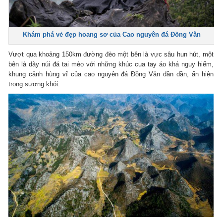
Khám phá vẻ đẹp hoang sơ của Cao nguyên đá Đồng Văn
Vượt qua khoảng 150km đường đèo một bên là vực sâu hun hút, một
bên là dãy núi đá tai mèo với những khúc cua tay áo khá nguy hiểm,
khung cảnh hùng vĩ của cao nguyên đá Đồng Văn dần dần, ẩn hiện
trong sương khói.