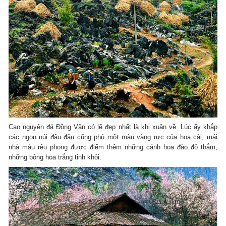
Cao nguyên đá Đồng Văn có lẽ đẹp nhất là khi xuân về.
Lúc ấy khắp
các ngọn núi đâu đâu cũng phủ một màu vàng rực của hoa cải, mái
nhà màu rêu phong được điểm thêm những cánh hoa đào đỏ thắm,
những bông hoa trắng tinh khôi.