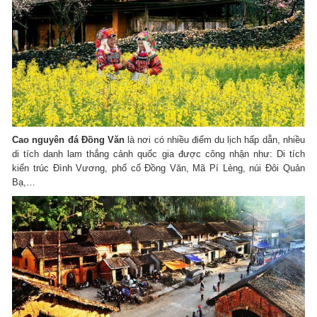
Cao nguyên đá Đồng Văn
là nơi có nhiều điểm du lịch hấp dẫn, nhiều
di tích danh lam thắng cảnh quốc gia được công nhận như: Di tích
kiến ​​trúc Đình Vương, phố cổ Đồng Văn, Mã Pí Lèng, núi Đôi Quản
Bạ,…