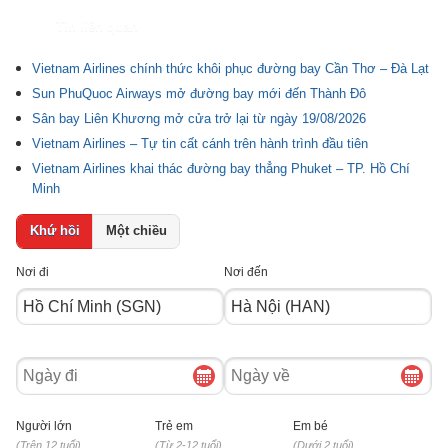
Tin liên quan
Vietnam Airlines chính thức khôi phục đường bay Cần Thơ – Đà Lạt
Sun PhuQuoc Airways mở đường bay mới đến Thành Đô
Sân bay Liên Khương mở cửa trở lại từ ngày 19/08/2026
Vietnam Airlines – Tự tin cất cánh trên hành trình đầu tiên
Vietnam Airlines khai thác đường bay thẳng Phuket – TP. Hồ Chí
Minh
Khứ hồi
Một chiều
Nơi đi
Nơi đến
Ngày
Ngày
đi
về
Người lớn
Trẻ em
Em bé
(Trên 12 tuổi)
(Từ 2-12 tuổi)
(Dưới 2 tuổi)