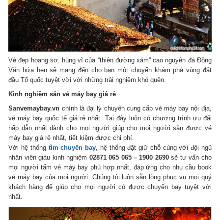
Vẻ đẹp hoang sơ, hùng vĩ của “thiên đường xám” cao nguyên đá Đồng
Văn hứa hẹn sẽ mang đến cho bạn một chuyến khám phá vùng đất
đầu Tổ quốc tuyệt vời với những trải nghiệm khó quên.
Kinh nghiệm săn vé máy bay giá rẻ
Sanvemaybay.vn
chính là đại lý chuyên cung cấp vé máy bay nội địa,
vé máy bay quốc tế giá rẻ nhất. Tại đây luôn có chương trình ưu đãi
hấp dẫn nhất dành cho mọi người giúp cho mọi người săn được vé
máy bay giá rẻ nhất, tiết kiệm được chi phí.
Với hệ thống
tìm chuyến bay
, hệ thống đặt giữ chỗ cùng với đội ngũ
nhân viên giàu kinh nghiệm
02871 065 065 – 1900 2690
sẽ tư vấn cho
mọi người tấm vé máy bay phù hợp nhất, đáp ứng cho nhu cầu book
vé máy bay của mọi người. Chúng tôi luôn sẵn lòng phục vụ mọi quý
khách hàng để giúp cho mọi người có được chuyến bay tuyệt vời
nhất.