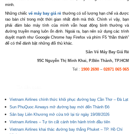
minh.
Những chiếc
vé máy bay giá rẻ
thường có số lượng hạn chế và được
rao bán chỉ trong một thời gian nhất định mà thôi. Chính vì vậy, bạn
phải đảm bảo máy tính của mình vẫn hoạt động bình thường và
đường truyền mạng luôn ổn định. Ngoài ra, bạn nên sử dụng các trình
duyệt mạnh như Gooogle Chrome hay Firefox và phím F5 “thần thánh”
để có thể đánh bật những đối thủ khác.
Săn Vé Máy Bay Giá Rẻ
95C Nguyễn Thị Minh Khai, P.Bến Thành, TP.HCM
Tel :
1900 2690
–
02871 065 065
Tin liên quan
Vietnam Airlines chính thức khôi phục đường bay Cần Thơ – Đà Lạt
Sun PhuQuoc Airways mở đường bay mới đến Thành Đô
Sân bay Liên Khương mở cửa trở lại từ ngày 19/08/2026
Vietnam Airlines – Tự tin cất cánh trên hành trình đầu tiên
Vietnam Airlines khai thác đường bay thẳng Phuket – TP. Hồ Chí