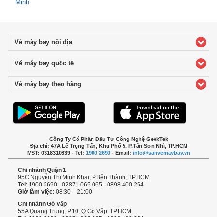
Minh
Vé máy bay nội địa
click to expand contents
Vé máy bay quốc tế
click to expand contents
Vé máy bay theo hãng
click to expand contents
Công Ty Cổ Phần Đầu Tư Công Nghệ GeekTek
Địa chỉ: 47A Lê Trọng Tấn, Khu Phố 5, P.Tân Sơn Nhì, TP.HCM
MST: 0318310839 - Tel:
1900 2690
- Email:
info@sanvemaybay.vn
Chi nhánh Quận 1
95C Nguyễn Thị Minh Khai, P.Bến Thành, TP.HCM
Tel
: 1900 2690 - 02871 065 065 - 0898 400 254
Giờ làm việc
: 08:30 – 21:00
Chi nhánh Gò Vấp
55A Quang Trung, P.10, Q.Gò Vấp, TP.HCM