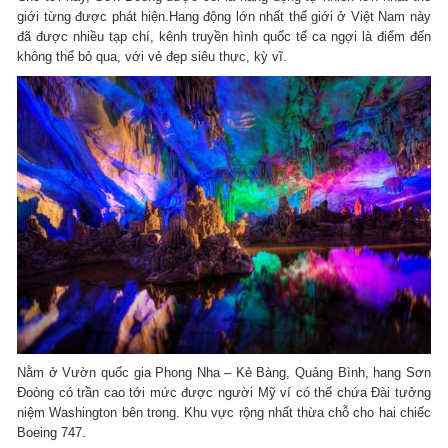
giới từng được phát hiện.Hang động lớn nhất thế giới ở Việt Nam này
đã được nhiều tạp chí, kênh truyền hình quốc tế ca ngợi là điểm đến
không thể bỏ qua, với vẻ đẹp siêu thực, kỳ vĩ.
Nằm ở Vườn quốc gia Phong Nha – Kẻ Bàng, Quảng Bình, hang Sơn
Đoòng có trần cao tới mức được người Mỹ ví có thể chứa Đài tưởng
niệm Washington bên trong. Khu vực rộng nhất thừa chỗ cho hai chiếc
Boeing 747.