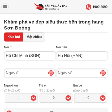
1900 2690
Khám phá vẻ đẹp siêu thực bên trong hang
Sơn Đoòng
Khứ hồi
Một chiều
Nơi đi
Nơi đến
Ngày
Ngày
đi
về
Người lớn
Trẻ em
Em bé
(Trên 12 tuổi)
(Từ 2-12 tuổi)
(Dưới 2 tuổi)
1
0
0