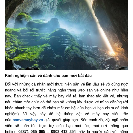
Kinh nghiệm săn vé dành cho bạn mới bắt đầu
Đối với những cá nhân mới thực hiện săn vé lần đầu sẽ vô cùng ngỡ
ngàng và bối rối trước hàng ngàn trang web săn vé online như hiện
nay. Bạn check thấy vé máy bay giá rẻ, bạn thao tác đặt vé, nhưng
nếu chậm một chút có thể bạn sẽ không lấy được vé mình cần(người
khác nhanh tay hơn đã chớp mất cơ hội của bạn vì bạn chưa có kinh
nghiệm). Vì vậy hãy để hệ thống đặt vé máy bay siêu tốc
của
sanvemaybay.vn
giải quyết giúp bạn. Bên cạnh đó, đội ngũ nhân
viên sẽ luôn túc trực trợ giúp bạn mọi lúc, mọi nơi thông qua
hotline
02871 065 065 – 0903 413 254
, hãy là người săn vé thông