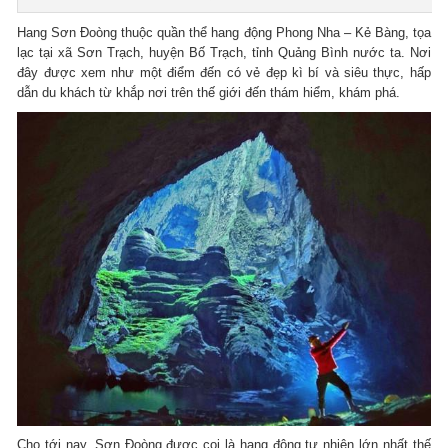
Hang Sơn Đoòng thuộc quần thể hang động Phong Nha – Kẻ Bàng, tọa
lạc tại xã Sơn Trạch, huyện Bố Trạch, tỉnh Quảng Bình nước ta. Nơi
đây được xem như một điểm đến có vẻ đẹp kì bí và siêu thực, hấp
dẫn du khách từ khắp nơi trên thế giới đến thám hiểm, khám phá.
Cho tới nay, Sơn Đoòng được coi là hang động tự nhiên lớn nhất thế