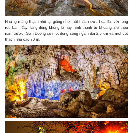
Những mảng thạch nhũ lại giống như một thác nước hóa đá, với rong
rêu bám đầy.Hang động khổng lồ này hình thành từ khoảng 2-5 triệu
năm trước. Sơn Đoòng có một dòng sông ngầm dài 2,5 km và một cột
thạch nhũ cao 70 m.