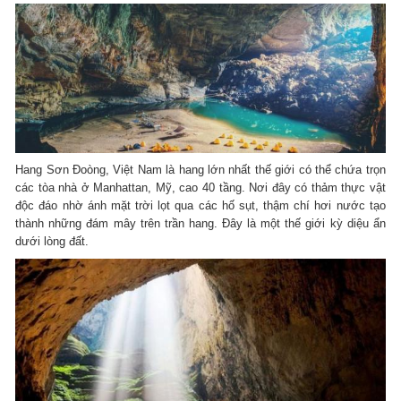
Hang Sơn Đoòng, Việt Nam là hang lớn nhất thế giới có thể chứa trọn
các tòa nhà ở Manhattan, Mỹ, cao 40 tầng. Nơi đây có thảm thực vật
độc đáo nhờ ánh mặt trời lọt qua các hố sụt, thậm chí hơi nước tạo
thành những đám mây trên trần hang. Đây là một thế giới kỳ diệu ẩn
dưới lòng đất.