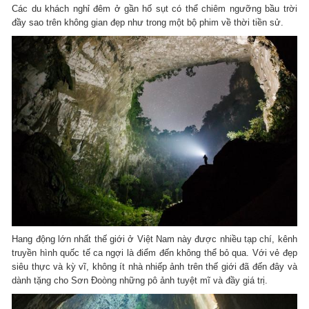
Các du khách nghỉ đêm ở gần hố sụt có thể chiêm ngưỡng bầu trời
đầy sao trên không gian đẹp như trong một bộ phim về thời tiền sử.
Hang động lớn nhất thế giới ở Việt Nam này được nhiều tạp chí, kênh
truyền hình quốc tế ca ngợi là điểm đến không thể bỏ qua. Với vẻ đẹp
siêu thực và kỳ vĩ, không ít nhà nhiếp ảnh trên thế giới đã đến đây và
dành tặng cho Sơn Đoòng những pô ảnh tuyệt mĩ và đầy giá trị.