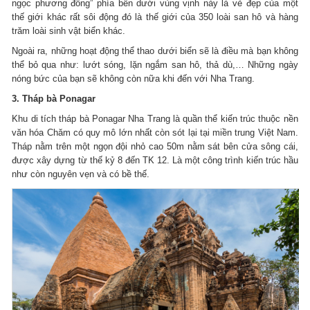
ngọc phương đông” phía bên dưới vùng vịnh này là vẻ đẹp của một
thế giới khác rất sôi động đó là thế giới của 350 loài san hô và hàng
trăm loài sinh vật biển khác.
Ngoài ra, những hoạt động thể thao dưới biển sẽ là điều mà bạn không
thể bỏ qua như: lướt sóng, lặn ngắm san hô, thả dù,… Những ngày
nóng bức của bạn sẽ không còn nữa khi đến với Nha Trang.
3. Tháp bà Ponagar
Khu di tích tháp bà Ponagar Nha Trang là quần thể kiến trúc thuộc nền
văn hóa Chăm có quy mô lớn nhất còn sót lại tại miền trung Việt Nam.
Tháp nằm trên một ngọn đội nhỏ cao 50m nằm sát bên cửa sông cái,
được xây dựng từ thế kỷ 8 đến TK 12. Là một công trình kiến trúc hầu
như còn nguyên vẹn và có bề thế.