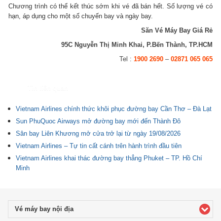
Chương trình có thể kết thúc sớm khi vé đã bán hết. Số lượng vé có
hạn, áp dụng cho một số chuyến bay và ngày bay.
Săn Vé Máy Bay Giá Rẻ
95C Nguyễn Thị Minh Khai, P.Bến Thành, TP.HCM
Tel :
1900 2690
–
02871 065 065
Tin liên quan
Vietnam Airlines chính thức khôi phục đường bay Cần Thơ – Đà Lạt
Sun PhuQuoc Airways mở đường bay mới đến Thành Đô
Sân bay Liên Khương mở cửa trở lại từ ngày 19/08/2026
Vietnam Airlines – Tự tin cất cánh trên hành trình đầu tiên
Vietnam Airlines khai thác đường bay thẳng Phuket – TP. Hồ Chí
Minh
Vé máy bay nội địa
click to expand contents