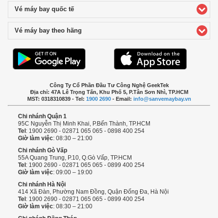
Vé máy bay quốc tế
click to expand contents
Vé máy bay theo hãng
click to expand contents
Công Ty Cổ Phần Đầu Tư Công Nghệ GeekTek
Địa chỉ: 47A Lê Trọng Tấn, Khu Phố 5, P.Tân Sơn Nhì, TP.HCM
MST: 0318310839 - Tel:
1900 2690
- Email:
info@sanvemaybay.vn
Chi nhánh Quận 1
95C Nguyễn Thị Minh Khai, P.Bến Thành, TP.HCM
Tel
: 1900 2690 - 02871 065 065 - 0898 400 254
Giờ làm việc
: 08:30 – 21:00
Chi nhánh Gò Vấp
55A Quang Trung, P.10, Q.Gò Vấp, TP.HCM
Tel
: 1900 2690 - 02871 065 065 - 0899 400 254
Giờ làm việc
: 09:00 – 19:00
Chi nhánh Hà Nội
414 Xã Đàn, Phường Nam Đồng, Quận Đống Đa, Hà Nội
Tel
: 1900 2690 - 02871 065 065 - 0899 400 254
Giờ làm việc
: 08:30 – 21:00