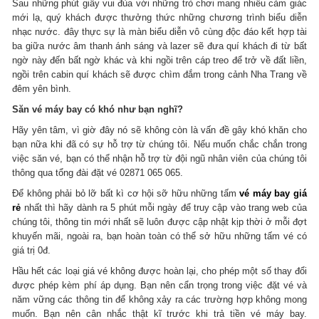
Sau những phút giây vui đùa với những trò chơi mang nhiều cảm giác
mới lạ, quý khách được thưởng thức những chương trình biểu diễn
nhạc nước. đây thực sự là màn biểu diễn vô cùng độc đáo kết hợp tài
ba giữa nước âm thanh ánh sáng và lazer sẽ đưa quí khách đi từ bất
ngờ này đến bất ngờ khác và khi ngồi trên cáp treo để trở về đất liền,
ngồi trên cabin quí khách sẽ được chìm đắm trong cảnh Nha Trang về
đêm yên bình.
Săn vé máy bay có khó như bạn nghĩ?
Hãy yên tâm, vì giờ đây nó sẽ không còn là vấn đề gây khó khăn cho
bạn nữa khi đã có sự hỗ trợ từ chúng tôi. Nếu muốn chắc chắn trong
việc săn vé, bạn có thể nhận hỗ trợ từ đội ngũ nhân viên của chúng tôi
thông qua tổng đài đặt vé 02871 065 065.
Để không phải bỏ lỡ bất kì cơ hội sỡ hữu những tấm
vé máy bay giá
rẻ
nhất thì hãy dành ra 5 phút mỗi ngày để truy cập vào trang web của
chúng tôi, thông tin mới nhất sẽ luôn được cập nhật kịp thời ở mỗi đợt
khuyến mãi, ngoài ra, bạn hoàn toàn có thể sở hữu những tấm vé có
giá trị 0đ.
Hầu hết các loại giá vé không được hoàn lại, cho phép một số thay đổi
được phép kèm phí áp dụng. Bạn nên cẩn trọng trong việc đặt vé và
năm vững các thông tin để không xảy ra các trường hợp không mong
muốn. Bạn nên cân nhắc thật kĩ trước khi trả tiền vé máy bay.