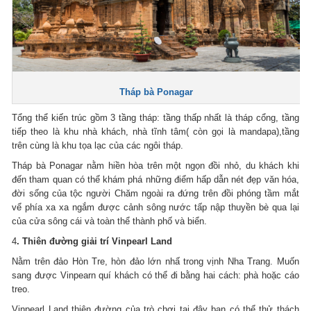
Tháp bà Ponagar
Tổng thể kiến trúc gồm 3 tầng tháp: tầng thấp nhất là tháp cổng, tầng
tiếp theo là khu nhà khách, nhà tĩnh tâm( còn gọi là mandapa),tầng
trên cùng là khu tọa lạc của các ngôi tháp.
Tháp bà Ponagar nằm hiền hòa trên một ngọn đồi nhỏ, du khách khi
đến tham quan có thể khám phá những điểm hấp dẫn nét đẹp văn hóa,
đời sống của tộc người Chăm ngoài ra đứng trên đồi phóng tầm mắt
vể phía xa xa ngắm được cảnh sông nước tấp nập thuyền bè qua lại
của cửa sông cái và toàn thể thành phố và biển.
4
. Thiên đường giải trí Vinpearl Land
Nằm trên đảo Hòn Tre, hòn đảo lớn nhấ trong vịnh Nha Trang. Muốn
sang được Vinpearn quí khách có thể đi bằng hai cách: phà hoặc cáo
treo.
Vinpearl Land thiên đường của trò chơi tại đây bạn có thể thử thách