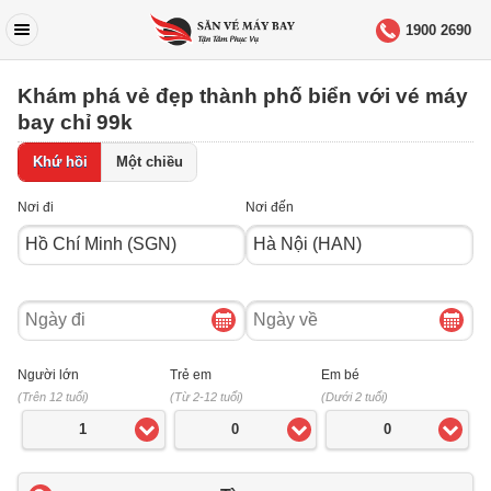
1900 2690
Khám phá vẻ đẹp thành phố biển với vé máy
bay chỉ 99k
Khứ hồi
Một chiều
Nơi đi
Nơi đến
Ngày
Ngày
đi
về
Người lớn
Trẻ em
Em bé
(Trên 12 tuổi)
(Từ 2-12 tuổi)
(Dưới 2 tuổi)
1
0
0