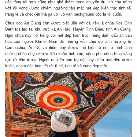
đến rộng rãi hơn cũng như ghé thăm trong chuyến du lịch của mình
với kỳ vọng được chiêm ngưỡng tận mắt nét đẹp kiến trúc tinh tế,
tráng lệ và check-in thả ga với vô vàn background độc lạ lôi cuốn.
Chùa cọc An Giang còn được biết đến với cái tên là chùa Kos Onh
Deth tọa lạc tại khu vực xã An Hảo, Huyện Tịnh Biên, tỉnh An Giang.
Ngôi chùa này nổi tiếng với nét đẹp kiến trúc mang đậm dấu ấn văn
hóa của người Khmer Nam Bộ nhưng vẫn chịu sự ảnh hưởng từ
Campuchia, Ấn Độ và điểm này được thể hiện rõ nét ở hình ảnh
những chóp nhọn được điêu khắc tinh xảo, công phu cùng tông vàng
rực rỡ đặc trưng. Ngoài ra, trên các trụ cột hay diềm mái đều được
khắc, chạm các họa tiết rất tỉ mỉ, tinh tế vô cùng đẹp mắt.