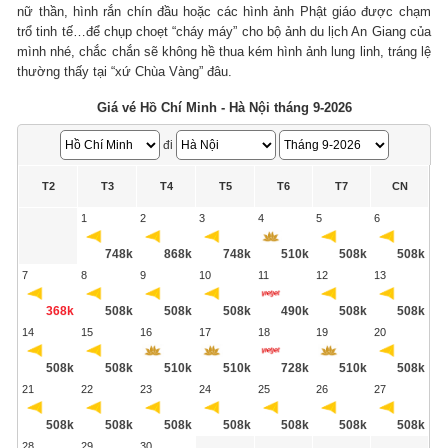
nữ thần, hình rắn chín đầu hoặc các hình ảnh Phật giáo được chạm
trổ tinh tế…để chụp choẹt “cháy máy” cho bộ ảnh du lịch An Giang của
mình nhé, chắc chắn sẽ không hề thua kém hình ảnh lung linh, tráng lệ
thường thấy tại “xứ Chùa Vàng” đâu.
Giá vé Hồ Chí Minh - Hà Nội tháng 9-2026
đi
T2
T3
T4
T5
T6
T7
CN
1
2
3
4
5
6
748k
868k
748k
510k
508k
508k
7
8
9
10
11
12
13
368k
508k
508k
508k
490k
508k
508k
14
15
16
17
18
19
20
508k
508k
510k
510k
728k
510k
508k
21
22
23
24
25
26
27
508k
508k
508k
508k
508k
508k
508k
28
29
30