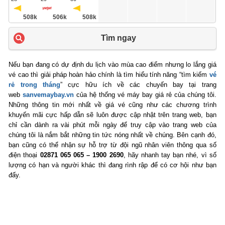
508k
506k
508k
Tìm ngay
Nếu bạn đang có dự định du lịch vào mùa cao điểm nhưng lo lắng giá
vé cao thì giải pháp hoàn hảo chính là tìm hiểu tính năng “tìm kiếm
vé
rẻ trong tháng
” cực hữu ích về các chuyến bay tại trang
web
sanvemaybay.vn
của hệ thống vé máy bay giá rẻ của chúng tôi.
Những thông tin mới nhất về giá vé cũng như các chương trình
khuyến mãi cực hấp dẫn sẽ luôn được cập nhật trên trang web, bạn
chỉ cần dành ra vài phút mỗi ngày để truy cập vào trang web của
chúng tôi là nắm bắt những tin tức nóng nhất về chúng. Bên cạnh đó,
bạn cũng có thể nhận sự hỗ trợ từ đội ngũ nhân viên thông qua số
điện thoại
02871 065 065 – 1900 2690
, hãy nhanh tay bạn nhé, vì số
lượng có hạn và người khác thì đang rình rập để có cơ hội như bạn
đấy.