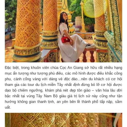
Đặc biệt, trong khuôn viên chùa Cọc An Giang sở hữu rất nhiều hạng
mục ấn tượng như tượng phù điêu, các mô hình được điêu khắc công
phu, cánh cổng vàng với dáng vẻ độc đáo…nên du khách có cơ hội
tham gia các tour du lịch miền Tây nhất định đừng bỏ lỡ cơ hội được
dạo bộ chiêm ngưỡng, khám phá nét đẹp tôn giáo – văn hóa lâu đời
bậc nhất tại vùng Tây Nam Bộ giàu giá trị lịch sử này cũng như tận
hưởng không gian thanh tịnh, an yên bên lề thành phố tấp nập, sầm
uất.