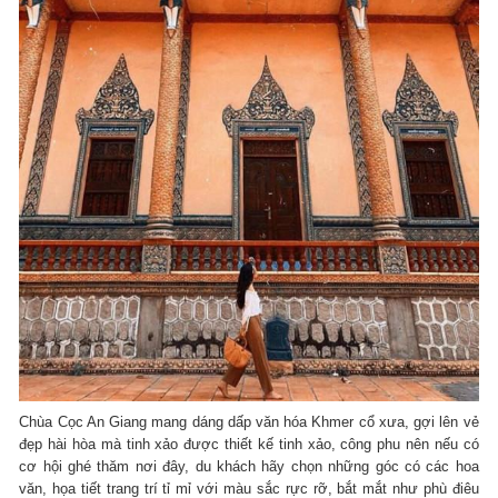
Chùa Cọc An Giang mang dáng dấp văn hóa Khmer cổ xưa, gợi lên vẻ
đẹp hài hòa mà tinh xảo được thiết kế tinh xảo, công phu nên nếu có
cơ hội ghé thăm nơi đây, du khách hãy chọn những góc có các hoa
văn, họa tiết trang trí tỉ mỉ với màu sắc rực rỡ, bắt mắt như phù điêu