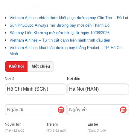
Tin liên quan
Vietnam Airlines chính thức khôi phục đường bay Cần Thơ – Đà Lạt
Sun PhuQuoc Airways mở đường bay mới đến Thành Đô
Sân bay Liên Khương mở cửa trở lại từ ngày 19/08/2026
Vietnam Airlines – Tự tin cất cánh trên hành trình đầu tiên
Vietnam Airlines khai thác đường bay thẳng Phuket – TP. Hồ Chí
Minh
Khứ hồi
Một chiều
Nơi đi
Nơi đến
Ngày
Ngày
đi
về
Người lớn
Trẻ em
Em bé
(Trên 12 tuổi)
(Từ 2-12 tuổi)
(Dưới 2 tuổi)