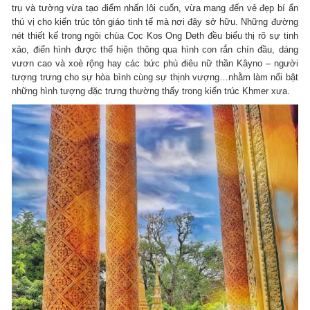
trụ và tường vừa tạo điểm nhấn lôi cuốn, vừa mang đến vẻ đẹp bí ẩn
thú vị cho kiến trúc tôn giáo tinh tế mà nơi đây sở hữu. Những đường
nét thiết kế trong ngôi chùa Cọc Kos Ong Deth đều biểu thị rõ sự tinh
xảo, điển hình được thể hiện thông qua hình con rắn chín đầu, dáng
vươn cao và xoè rộng hay các bức phù điêu nữ thần Kâyno – người
tượng trưng cho sự hòa bình cùng sự thịnh vượng…nhằm làm nổi bật
những hình tượng đặc trưng thường thấy trong kiến trúc Khmer xưa.