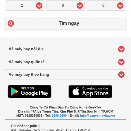
1
0
0
Tìm ngay
Vé máy bay nội địa
click to expand contents
Vé máy bay quốc tế
click to expand contents
Vé máy bay theo hãng
click to expand contents
Công Ty Cổ Phần Đầu Tư Công Nghệ GeekTek
Địa chỉ: 47A Lê Trọng Tấn, Khu Phố 5, P.Tân Sơn Nhì, TP.HCM
MST: 0318310839 - Tel:
1900 2690
- Email:
info@sanvemaybay.vn
Chi nhánh Quận 1
95C Nguyễn Thị Minh Khai, P.Bến Thành, TP.HCM