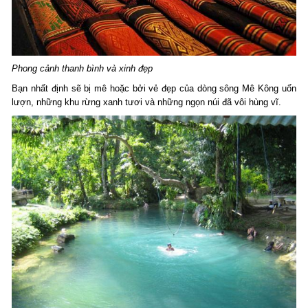
Phong cảnh thanh bình và xinh đẹp
Bạn nhất định sẽ bị mê hoặc bởi vẻ đẹp của dòng sông Mê Kông uốn
lượn, những khu rừng xanh tươi và những ngọn núi đã vôi hùng vĩ.