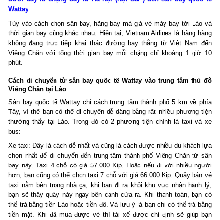
Wattay
Tùy vào cách chọn sân bay, hãng bay mà giá vé máy bay tới Lào và
thời gian bay cũng khác nhau. Hiện tại, Vietnam Airlines
là hãng hàng
không đang trực tiếp khai thác đường bay thẳng từ Việt Nam đến
Viêng Chăn với tổng thời gian bay mỗi chặng chỉ khoảng 1 giờ 10
phút.
Cách di chuyển từ sân bay quốc tế Wattay vào trung tâm thủ đô
Viêng Chăn tại Lào
Sân bay quốc tế Wattay chỉ cách trung tâm thành phố 5 km về phía
Tây, vì thế bạn có thể di chuyển dễ dàng bằng rất nhiều phương tiện
thường thấy tại Lào. Trong đó có 2 phương tiện chính là taxi và xe
bus:
Xe taxi: Đây là cách dễ nhất và cũng là cách được nhiều du khách lựa
chọn nhất để di chuyển đến trung tâm thành phố Viêng Chăn từ sân
bay này. Taxi 4 chỗ có giá 57.000 Kip. Hoặc nếu đi với nhiều người
hơn, bạn cũng có thể chọn taxi 7 chỗ với giá 66.000 Kip. Quầy bán vé
taxi nằm bên trong nhà ga, khi bạn đi ra khỏi khu vực nhận hành lý,
bạn sẽ thấy quầy này ngay bên cạnh cửa ra. Khi thanh toán, bạn có
thể trả bằng tiền Lào hoặc tiền đô. Và lưu ý là bạn chỉ có thể trả bằng
tiền mặt. Khi đã mua được vé thì tài xế được chỉ định sẽ giúp bạn