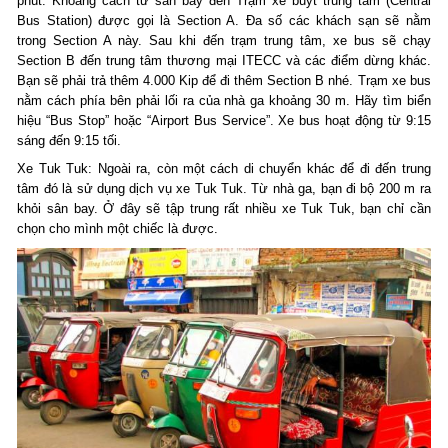
phút. Khoảng cách từ sân bay đến Trạm xe buýt trung tâm (Central
Bus Station) được gọi là Section A. Đa số các khách sạn sẽ nằm
trong Section A này. Sau khi đến trạm trung tâm, xe bus sẽ chạy
Section B đến trung tâm thương mại ITECC và các điểm dừng khác.
Bạn sẽ phải trả thêm 4.000 Kip để đi thêm Section B nhé. Trạm xe bus
nằm cách phía bên phải lối ra của nhà ga khoảng 30 m. Hãy tìm biển
hiệu “Bus Stop” hoặc “Airport Bus Service”. Xe bus hoạt động từ 9:15
sáng đến 9:15 tối.
Xe Tuk Tuk: Ngoài ra, còn một cách di chuyển khác để đi đến trung
tâm đó là sử dụng dịch vụ xe Tuk Tuk. Từ nhà ga, bạn đi bộ 200 m ra
khỏi sân bay. Ở đây sẽ tập trung rất nhiều xe Tuk Tuk, bạn chỉ cần
chọn cho mình một chiếc là được.