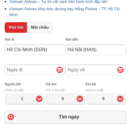
Vietnam Airlines – Tự tin cất cánh trên hành trình đầu tiên
Vietnam Airlines khai thác đường bay thẳng Phuket – TP. Hồ Chí
Minh
Khứ hồi
Một chiều
Nơi đi
Nơi đến
Ngày
Ngày
đi
về
Người lớn
Trẻ em
Em bé
(Trên 12 tuổi)
(Từ 2-12 tuổi)
(Dưới 2 tuổi)
1
0
0
Tìm ngay