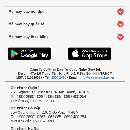
Vé máy bay nội địa
click to expand contents
Vé máy bay quốc tế
click to expand contents
Vé máy bay theo hãng
click to expand contents
Công Ty Cổ Phần Đầu Tư Công Nghệ GeekTek
Địa chỉ: 47A Lê Trọng Tấn, Khu Phố 5, P.Tân Sơn Nhì, TP.HCM
MST: 0318310839 - Tel:
1900 2690
- Email:
info@sanvemaybay.vn
Chi nhánh Quận 1
95C Nguyễn Thị Minh Khai, P.Bến Thành, TP.HCM
Tel
: 1900 2690 - 02871 065 065 - 0898 400 254
Giờ làm việc
: 08:30 – 21:00
Chi nhánh Gò Vấp
55A Quang Trung, P.10, Q.Gò Vấp, TP.HCM
Tel
: 1900 2690 - 02871 065 065 - 0899 400 254
Giờ làm việc
: 09:00 – 19:00
Chi nhánh Hà Nội