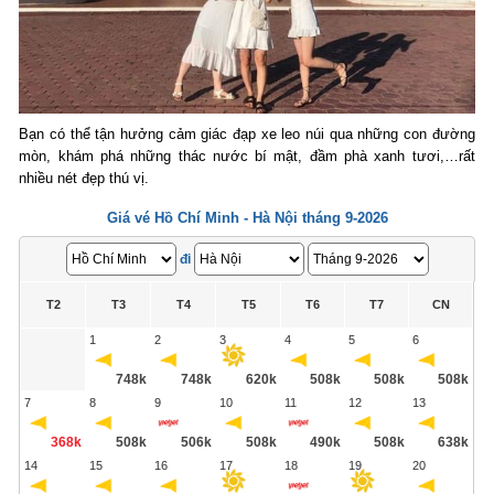
Bạn có thể tận hưởng cảm giác đạp xe leo núi qua những con đường
mòn, khám phá những thác nước bí mật, đầm phà xanh tươi,…rất
nhiều nét đẹp thú vị.
Giá vé Hồ Chí Minh - Hà Nội tháng 9-2026
đi
T2
T3
T4
T5
T6
T7
CN
1
2
3
4
5
6
748k
748k
620k
508k
508k
508k
7
8
9
10
11
12
13
368k
508k
506k
508k
490k
508k
638k
14
15
16
17
18
19
20