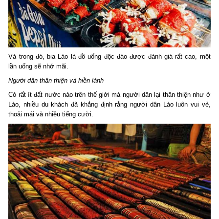
Và trong đó, bia Lào là đồ uống độc đáo được đánh giá rất cao, một
lần uống sẽ nhớ mãi.
Người dân thân thiện và hiền lành
Có rất ít đất nước nào trên thế giới mà người dân lại thân thiện như ở
Lào, nhiều du khách đã khẳng định rằng người dân Lào luôn vui vẻ,
thoải mái và nhiều tiếng cười.