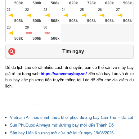
508k
508k
508k
620k
728k
620k
508k
21
22
23
24
25
26
27
508k
508k
508k
508k
508k
508k
508k
28
29
30
508k
506k
506k
Tìm ngay
Để du lịch Lào có rất nhiều cách di chuyển, bạn có thể săn vé máy bay
giá rẻ tại trang web
https://sanvemaybay.vn/
đến sân bay Lào và đi xe
bus hay các phương tiện truyền thống tại Lào để đến các địa điểm du
lịch.
Tin liên quan
Vietnam Airlines chính thức khôi phục đường bay Cần Thơ – Đà Lạt
Sun PhuQuoc Airways mở đường bay mới đến Thành Đô
Sân bay Liên Khương mở cửa trở lại từ ngày 19/08/2026