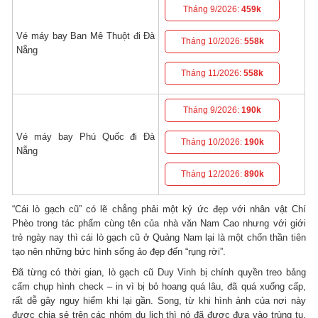
Tháng 9/2026:
459k
Vé máy bay Ban Mê Thuột đi Đà
Tháng 10/2026:
558k
Nẵng
Tháng 11/2026:
558k
Tháng 9/2026:
190k
Vé máy bay Phú Quốc đi Đà
Tháng 10/2026:
190k
Nẵng
Tháng 12/2026:
890k
“Cái lò gạch cũ” có lẽ chẳng phải một ký ức đẹp với nhân vật Chí
Phèo trong tác phẩm cùng tên của nhà văn Nam Cao nhưng với giới
trẻ ngày nay thì cái lò gạch cũ ở Quảng Nam lại là một chốn thần tiên
tạo nên những bức hình sống ảo đẹp đến “rụng rời”.
Đã từng có thời gian, lò gạch cũ Duy Vinh bị chính quyền treo bảng
cấm chụp hình check – in vì bị bỏ hoang quá lâu, đã quá xuống cấp,
rất dễ gây nguy hiểm khi lại gần. Song, từ khi hình ảnh của nơi này
được chia sẻ trên các nhóm du lịch thì nó đã được đưa vào trùng tu,