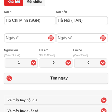
Khứ hồi
Một chiều
Nơi đi
Nơi đến
Ngày
Ngày
đi
về
Người lớn
Trẻ em
Em bé
(Trên 12 tuổi)
(Từ 2-12 tuổi)
(Dưới 2 tuổi)
1
0
0
Tìm ngay
Vé máy bay nội địa
click to expand contents
Vé máy bay quốc tế
click to expand contents