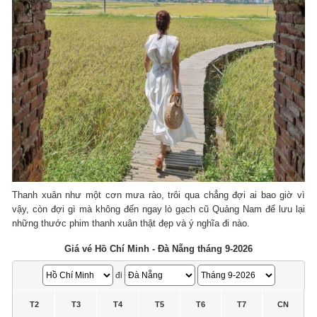
Thanh xuân như một cơn mưa rào, trôi qua chẳng đợi ai bao giờ vì
vậy, còn đợi gì mà không đến ngay lò gạch cũ Quảng Nam để lưu lại
những thước phim thanh xuân thật đẹp và ý nghĩa đi nào.
Giá vé Hồ Chí Minh - Đà Nẵng tháng 9-2026
đi
T2
T3
T4
T5
T6
T7
CN