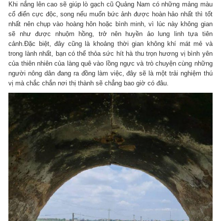
Khi nắng lên cao sẽ giúp lò gạch cũ Quảng Nam có những mảng màu
cổ điển cực độc, song nếu muốn bức ảnh được hoàn hảo nhất thì tốt
nhất nên chụp vào hoàng hôn hoặc bình minh, vì lúc này không gian
sẽ như được nhuộm hồng, trở nên huyền ảo lung linh tựa tiên
cảnh.Đặc biệt, đây cũng là khoảng thời gian không khí mát mẻ và
trong lành nhất, bạn có thể thỏa sức hít hà thu trọn hương vị bình yên
của thiên nhiên của làng quê vào lồng ngực và trò chuyện cùng những
người nông dân đang ra đồng làm việc, đây sẽ là một trải nghiệm thú
vị mà chắc chắn nơi thị thành sẽ chẳng bao giờ có đâu.