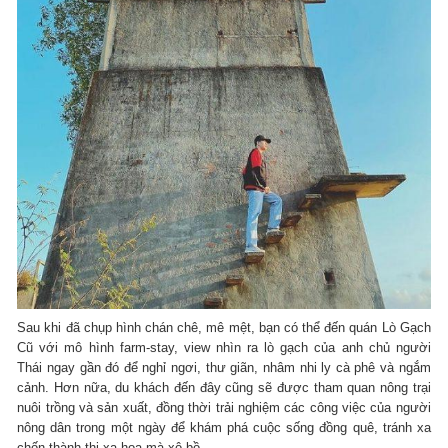
Sau khi đã chụp hình chán chê, mê mệt, bạn có thể đến quán Lò Gạch
Cũ với mô hình farm-stay, view nhìn ra lò gạch của anh chủ người
Thái ngay gần đó để nghỉ ngơi, thư giãn, nhâm nhi ly cà phê và ngắm
cảnh. Hơn nữa, du khách đến đây cũng sẽ được tham quan nông trại
nuôi trồng và sản xuất, đồng thời trải nghiệm các công việc của người
nông dân trong một ngày để khám phá cuộc sống đồng quê, tránh xa
chốn thành thị xa hoa mà xô bồ.