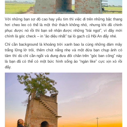
Với những bạn sợ độ cao hay yếu tim thì việc đi trên những bậc thang
hơi cheo leo có thể là một thử thách không nhỏ, nhưng khi đã chinh
phục được nó rồi thì bạn sẽ nhận được những “trái ngọt”, vì đây mới
chính là góc check – in “ảo diệu nhất” tại lò gạch cũ Hội An đấy nhé.
Chỉ cần background là khoảng trời xanh bao la cùng những đám mây
trắng lững lờ trôi, thêm chút nắng nhẹ và một đứa bạn chụp ảnh có
tâm thì dù chỉ cần ngồi và đung đưa đôi chân trên “góc ban công” này
là bạn đã có thể có một bức hình sống ảo “ngàn like” cực xịn xò rồi
đấy.