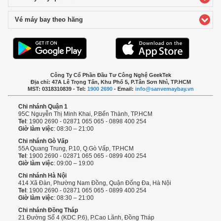
Vé máy bay theo hãng
click to expand contents
Công Ty Cổ Phần Đầu Tư Công Nghệ GeekTek
Địa chỉ: 47A Lê Trọng Tấn, Khu Phố 5, P.Tân Sơn Nhì, TP.HCM
MST: 0318310839 - Tel:
1900 2690
- Email:
info@sanvemaybay.vn
Chi nhánh Quận 1
95C Nguyễn Thị Minh Khai, P.Bến Thành, TP.HCM
Tel
: 1900 2690 - 02871 065 065 - 0898 400 254
Giờ làm việc
: 08:30 – 21:00
Chi nhánh Gò Vấp
55A Quang Trung, P.10, Q.Gò Vấp, TP.HCM
Tel
: 1900 2690 - 02871 065 065 - 0899 400 254
Giờ làm việc
: 09:00 – 19:00
Chi nhánh Hà Nội
414 Xã Đàn, Phường Nam Đồng, Quận Đống Đa, Hà Nội
Tel
: 1900 2690 - 02871 065 065 - 0899 400 254
Giờ làm việc
: 08:30 – 21:00
Chi nhánh Đồng Tháp
21 Đường Số 4 (KDC P.6), P.Cao Lãnh, Đồng Tháp