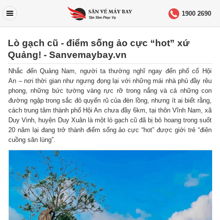
1900 2690
Lò gạch cũ - điểm sống ảo cực “hot” xứ
Quảng! - Sanvemaybay.vn
Nhắc đến Quảng Nam, người ta thường nghĩ ngay đến phố cổ Hội
An – nơi thời gian như ngưng đọng lại với những mái nhà phủ đầy rêu
phong, những bức tường vàng rực rỡ trong nắng và cả những con
đường ngập trong sắc đỏ quyến rũ của đèn lồng, nhưng ít ai biết rằng,
cách trung tâm thành phố Hội An chưa đầy 6km, tại thôn Vĩnh Nam, xã
Duy Vinh, huyện Duy Xuân là một lò gạch cũ đã bị bỏ hoang trong suốt
20 năm lại đang trở thành điểm sống ảo cực “hot” được giới trẻ “điên
cuồng săn lùng”.