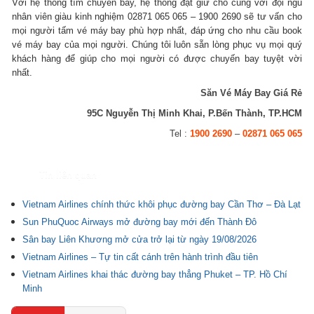
Với hệ thống tìm chuyến bay, hệ thống đặt giữ chỗ cùng với đội ngũ
nhân viên giàu kinh nghiệm 02871 065 065 – 1900 2690 sẽ tư vấn cho
mọi người tấm vé máy bay phù hợp nhất, đáp ứng cho nhu cầu book
vé máy bay của mọi người. Chúng tôi luôn sẵn lòng phục vụ mọi quý
khách hàng để giúp cho mọi người có được chuyến bay tuyệt vời
nhất.
Săn Vé Máy Bay Giá Rẻ
95C Nguyễn Thị Minh Khai, P.Bến Thành, TP.HCM
Tel :
1900 2690
–
02871 065 065
Tin liên quan
Vietnam Airlines chính thức khôi phục đường bay Cần Thơ – Đà Lạt
Sun PhuQuoc Airways mở đường bay mới đến Thành Đô
Sân bay Liên Khương mở cửa trở lại từ ngày 19/08/2026
Vietnam Airlines – Tự tin cất cánh trên hành trình đầu tiên
Vietnam Airlines khai thác đường bay thẳng Phuket – TP. Hồ Chí
Minh