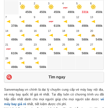
1
2
3
4
5
6
450k
450k
450k
490k
331k
450k
7
8
9
10
11
12
13
378k
498k
498k
610k
588k
498k
498k
14
15
16
17
18
19
20
498k
498k
498k
588k
588k
588k
549k
21
22
23
24
25
26
27
610k
498k
498k
588k
588k
588k
498k
28
29
30
498k
588k
588k
Tìm ngay
Sanvemaybay.vn chính là đại lý chuyên cung cấp vé máy bay nội địa,
vé máy bay quốc tế giá rẻ nhất. Tại đây luôn có chương trình ưu đãi
hấp dẫn nhất dành cho mọi người giúp cho mọi người săn được
vé
máy bay giá rẻ
nhất, tiết kiệm được chi phí.