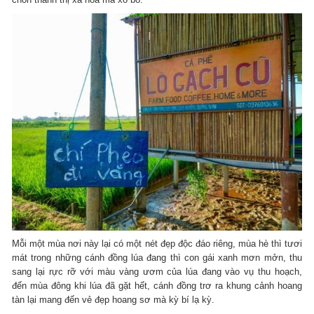
Mỗi một mùa nơi này lại có một nét đẹp độc đáo riêng, mùa hè thì tươi
mát trong những cánh đồng lúa đang thì con gái xanh mơn mởn, thu
sang lại rực rỡ với màu vàng ươm của lúa đang vào vụ thu hoạch,
đến mùa đông khi lúa đã gặt hết, cánh đồng trơ ra khung cảnh hoang
tàn lại mang đến vẻ đẹp hoang sơ mà kỳ bí lạ kỳ.