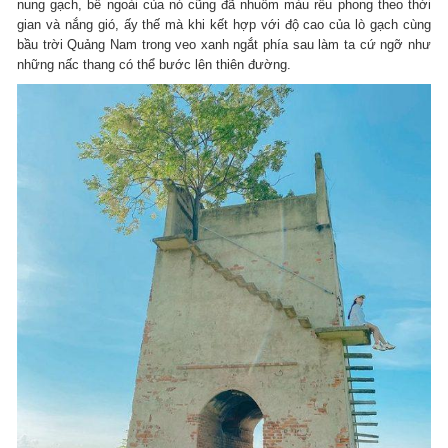
nung gạch, bề ngoài của nó cũng đã nhuốm màu rêu phong theo thời
gian và nắng gió, ấy thế mà khi kết hợp với độ cao của lò gạch cùng
bầu trời Quảng Nam trong veo xanh ngắt phía sau làm ta cứ ngỡ như
những nấc thang có thể bước lên thiên đường.