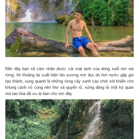
Đến đây bạn sẽ cảm nhận được cái mát lạnh của dòng suối nơi núi
rừng, thi thoảng lại xuất hiện làn sương mờ đục do hơi nước gặp gió
tạo thành, xung quanh là những rừng cây xanh cao chót vót khiến cho
khung cảnh vô cùng nên thơ và quyến rũ, xứng đáng là một kỳ quan
mà tạo hóa đã ưu ái ban cho nơi đây.