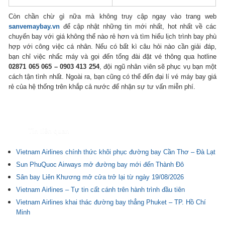
Còn chần chừ gì nữa mà không truy cập ngay vào trang web
sanvemaybay.vn
để cập nhật những tin mới nhất, hot nhất về các
chuyến bay với giá không thể nào rẻ hơn và tìm hiểu lịch trình bay phù
hợp với công việc cá nhân. Nếu có bất kì câu hỏi nào cần giải đáp,
bạn chỉ việc nhấc máy và gọi đến tổng đài đặt vé thông qua hotline
02871 065 065 – 0903 413 254
, đội ngũ nhân viên sẽ phục vụ bạn một
cách tận tình nhất. Ngoài ra, bạn cũng có thể đến đại lí vé máy bay giá
rẻ của hệ thống trên khắp cả nước để nhận sự tư vấn miễn phí.
Tin liên quan
Vietnam Airlines chính thức khôi phục đường bay Cần Thơ – Đà Lạt
Sun PhuQuoc Airways mở đường bay mới đến Thành Đô
Sân bay Liên Khương mở cửa trở lại từ ngày 19/08/2026
Vietnam Airlines – Tự tin cất cánh trên hành trình đầu tiên
Vietnam Airlines khai thác đường bay thẳng Phuket – TP. Hồ Chí
Minh