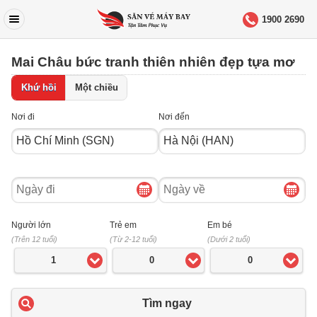
1900 2690
Mai Châu bức tranh thiên nhiên đẹp tựa mơ
Khứ hồi
Một chiều
Nơi đi
Nơi đến
Ngày
Ngày
đi
về
Người lớn
Trẻ em
Em bé
(Trên 12 tuổi)
(Từ 2-12 tuổi)
(Dưới 2 tuổi)
1
0
0
Tìm ngay