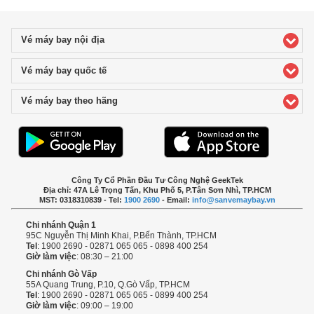
Vé máy bay nội địa
click to expand contents
Vé máy bay quốc tế
click to expand contents
Vé máy bay theo hãng
click to expand contents
Công Ty Cổ Phần Đầu Tư Công Nghệ GeekTek
Địa chỉ: 47A Lê Trọng Tấn, Khu Phố 5, P.Tân Sơn Nhì, TP.HCM
MST: 0318310839 - Tel:
1900 2690
- Email:
info@sanvemaybay.vn
Chi nhánh Quận 1
95C Nguyễn Thị Minh Khai, P.Bến Thành, TP.HCM
Tel
: 1900 2690 - 02871 065 065 - 0898 400 254
Giờ làm việc
: 08:30 – 21:00
Chi nhánh Gò Vấp
55A Quang Trung, P.10, Q.Gò Vấp, TP.HCM
Tel
: 1900 2690 - 02871 065 065 - 0899 400 254
Giờ làm việc
: 09:00 – 19:00