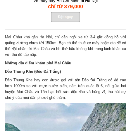
Vé máy bay Hồ Chí Minh đi Hà Nội
chỉ từ 379,000
Mai Châu khá gần Hà Nội, chỉ cần ngồi xe từ 3-4 giờ đồng hồ với
quãng đường chưa tới 150km. Bạn có thể thuê xe máy hoặc oto để có
thể đặt chân tới Mai Châu và hít thở bầu không khí trong lành khác xa
với thủ đô tấp nập.
Những địa điểm khám phá Mai Châu
Đèo Thung Khe (Đèo Đá Trắng)
Đèo Thung Khe hay còn được gọi với tên Đèo Đá Trắng có độ cao
hơn 1000m so với mực nước biển, nằm trên quốc lộ 6, nối giữa hai
huyện Mai Châu và Tân Lạc hết sức độc đáo và hùng vĩ, thu hút sự
chú ý của mọi dân phượt ghé thăm.