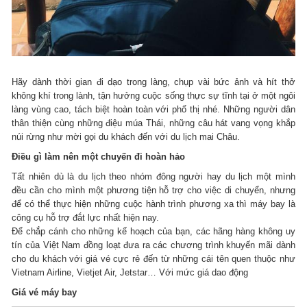
Hãy dành thời gian đi dạo trong làng, chụp vài bức ảnh và hít thở
không khí trong lành, tận hưởng cuộc sống thực sự tĩnh tại ở một ngôi
làng vùng cao, tách biệt hoàn toàn với phố thị nhé. Những người dân
thân thiện cùng những điệu múa Thái, những câu hát vang vọng khắp
núi rừng như mời gọi du khách đến với du lịch mai Châu.
Điều gì làm nên một chuyến đi hoàn hảo
Tất nhiên dù là du lịch theo nhóm đông người hay du lịch một mình
đều cần cho mình một phương tiện hỗ trợ cho việc di chuyển, nhưng
để có thể thực hiện những cuộc hành trình phương xa thì máy bay là
công cụ hỗ trợ đắt lực nhất hiện nay.
Để chắp cánh cho những kế hoạch của bạn, các hãng hàng không uy
tín của Việt Nam đồng loạt đưa ra các chương trình khuyến mãi dành
cho du khách với giá vé cực rẻ đến từ những cái tên quen thuộc như
Vietnam Airline, Vietjet Air, Jetstar… Với mức giá dao động
Giá vé máy bay