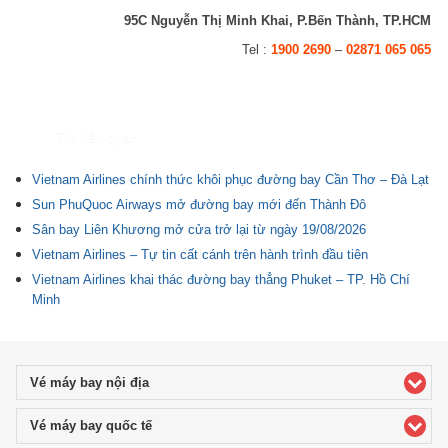
95C Nguyễn Thị Minh Khai, P.Bến Thành, TP.HCM
Tel :
1900 2690
–
02871 065 065
Tin liên quan
Vietnam Airlines chính thức khôi phục đường bay Cần Thơ – Đà Lạt
Sun PhuQuoc Airways mở đường bay mới đến Thành Đô
Sân bay Liên Khương mở cửa trở lại từ ngày 19/08/2026
Vietnam Airlines – Tự tin cất cánh trên hành trình đầu tiên
Vietnam Airlines khai thác đường bay thẳng Phuket – TP. Hồ Chí
Minh
Vé máy bay nội địa
click to expand contents
Vé máy bay quốc tế
click to expand contents