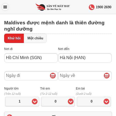
1900 2690
Maldives được mệnh danh là thiên đường
nghĩ dưỡng
Khứ hồi
Một chiều
Nơi đi
Nơi đến
Ngày
Ngày
đi
về
Người lớn
Trẻ em
Em bé
(Trên 12 tuổi)
(Từ 2-12 tuổi)
(Dưới 2 tuổi)
1
0
0