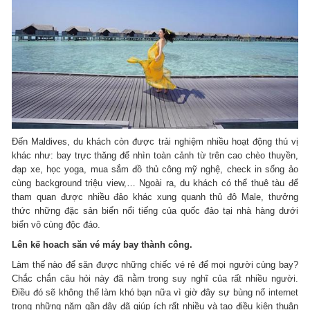
Đến Maldives, du khách còn được trải nghiệm nhiều hoạt động thú vị
khác như: bay trực thăng để nhìn toàn cảnh từ trên cao chèo thuyền,
đạp xe, học yoga, mua sắm đồ thủ công mỹ nghệ, check in sống ảo
cùng background triệu view,… Ngoài ra, du khách có thể thuê tàu để
tham quan được nhiều đảo khác xung quanh thủ đô Male, thưởng
thức những đặc sản biển nổi tiếng của quốc đảo tại nhà hàng dưới
biển vô cùng độc đáo.
Lên kế hoach săn vé máy bay thành công.
Làm thế nào để săn được những chiếc vé rẻ để mọi người cùng bay?
Chắc chắn câu hỏi này đã nằm trong suy nghĩ của rất nhiều người.
Điều đó sẽ không thể làm khó bạn nữa vì giờ đây sự bùng nổ internet
trong những năm gần đây đã giúp ích rất nhiều và tạo điều kiện thuận