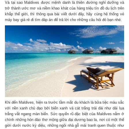
Và tại sao Maldives được mệnh danh là thiên đường nghỉ dưỡng và
trở thành ước mơ và niềm khao khát của hàng triệu tín đồ du lịch trên
khắp thế giới, thì thông qua bài viết dưới đây, hãy cùng hệ thống vé
máy bay giá rẻ đi tìm đáp án để trả lời cho những câu hỏi đó bạn nhé.
Khi đến Maldives, hiện ra trước tầm mắt du khách là bữa tiệc màu sắc
với nền xanh chủ đạo bởi biển xanh và cát trắng trải dài như dải lụa
trắng vắt ngang màn biển. Sức quyến rũ đặc biệt của Maldives nằm ở
chính những hòn đảo thơ mộng giữa đại dương bao la, nơi có một thế
giới dưới nước kỳ diệu, những ngôi nhà gỗ mái tranh quen thuộc như