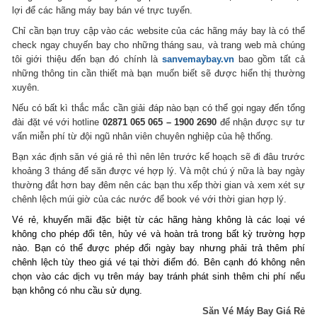
lợi để các hãng máy bay bán vé trực tuyến.
Chỉ cần bạn truy cập vào các website của các hãng máy bay là có thể
check ngay chuyến bay cho những tháng sau, và trang web mà chúng
tôi giới thiệu đến bạn đó chính là
sanvemaybay.vn
bao gồm tất cả
những thông tin cần thiết mà bạn muốn biết sẽ được hiển thị thường
xuyên.
Nếu có bất kì thắc mắc cần giải đáp nào bạn có thể gọi ngay đến tổng
đài đặt vé với hotline
02871 065 065 – 1900 2690
để nhận được sự tư
vấn miễn phí từ đội ngũ nhân viên chuyên nghiệp của hệ thống.
Bạn xác định săn vé giá rẻ thì nên lên trước kế hoạch sẽ đi đâu trước
khoảng 3 tháng để săn được vé hợp lý. Và một chú ý nữa là bay ngày
thường đắt hơn bay đêm nên các bạn thu xếp thời gian và xem xét sự
chênh lệch múi giờ của các nước để book vé với thời gian hợp lý.
Vé rẻ, khuyến mãi đặc biệt từ các hãng hàng không là các loại vé
không cho phép đổi tên, hủy vé và hoàn trả trong bất kỳ trường hợp
nào. Bạn có thể được phép đổi ngày bay nhưng phải trả thêm phí
chênh lệch tùy theo giá vé tại thời điểm đó. Bên cạnh đó không nên
chọn vào các dịch vụ trên máy bay tránh phát sinh thêm chi phí nếu
bạn không có nhu cầu sử dụng.
Săn Vé Máy Bay Giá Rẻ