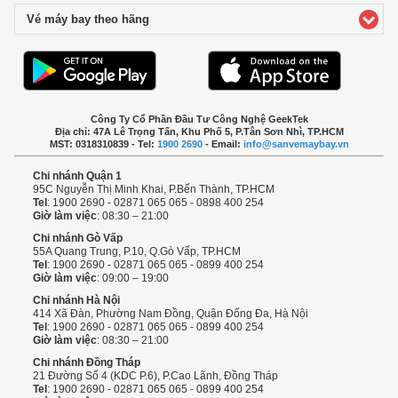
Vé máy bay theo hãng
click to expand contents
Công Ty Cổ Phần Đầu Tư Công Nghệ GeekTek
Địa chỉ: 47A Lê Trọng Tấn, Khu Phố 5, P.Tân Sơn Nhì, TP.HCM
MST: 0318310839 - Tel:
1900 2690
- Email:
info@sanvemaybay.vn
Chi nhánh Quận 1
95C Nguyễn Thị Minh Khai, P.Bến Thành, TP.HCM
Tel
: 1900 2690 - 02871 065 065 - 0898 400 254
Giờ làm việc
: 08:30 – 21:00
Chi nhánh Gò Vấp
55A Quang Trung, P.10, Q.Gò Vấp, TP.HCM
Tel
: 1900 2690 - 02871 065 065 - 0899 400 254
Giờ làm việc
: 09:00 – 19:00
Chi nhánh Hà Nội
414 Xã Đàn, Phường Nam Đồng, Quận Đống Đa, Hà Nội
Tel
: 1900 2690 - 02871 065 065 - 0899 400 254
Giờ làm việc
: 08:30 – 21:00
Chi nhánh Đồng Tháp
21 Đường Số 4 (KDC P.6), P.Cao Lãnh, Đồng Tháp
Tel
: 1900 2690 - 02871 065 065 - 0899 400 254