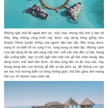
Những ngôi nhà bề ngoài đơn sơ, mộc mạc nhưng nếu tinh ý bạn sẽ
thấy rằng những công trình này được xây dựng trông giống như
thuyền Dhoni truyền thống của người dân bản địa. Bên trong được
trang trí và thiết kế vô cùng tỉ mỉ, sang trọng và hiện đại. Những cánh
cửa tận dụng tối đa ánh sáng mặt trời, mỗi căn nhà đều có bậc thang
dẫn xuống biển, bạn có thể ngồi trên mặt sàn gỗ thả chân khoáy đảo
dòng nước mát lạnh bên dưới, nô đùa cùng đàn cá đủ màu sắc, hay
thong dong trên con đường gỗ dẫn ra tận phía xa, để những cơn gió
lan tỏa mùi hương biển cả trong không gian, thả hồn giữa ánh hoàng
hôn rực rỡ nhuộm màu cảnh vật.