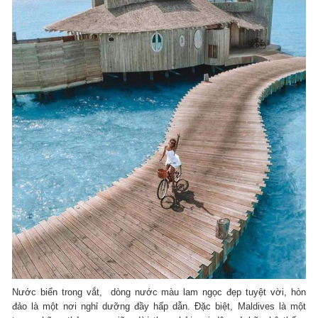
Nước biển trong vắt, dòng nước màu lam ngọc đẹp tuyệt vời, hòn
đảo là một nơi nghỉ dưỡng đầy hấp dẫn. Đặc biệt, Maldives là một