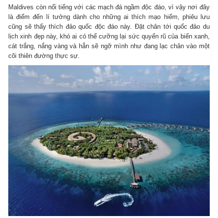
Maldives còn nổi tiếng với các mạch đá ngầm độc đáo, vì vậy nơi đây
là điểm đến lí tưởng dành cho những ai thích mạo hiểm, phiêu lưu
cũng sẽ thấy thích đảo quốc độc đáo này. Đặt chân tới quốc đảo du
lịch xinh đẹp này, khó ai có thể cưỡng lại sức quyến rũ của biển xanh,
cát trắng, nắng vàng và hẳn sẽ ngỡ mình như đang lạc chân vào một
cõi thiên đường thực sự.