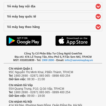
Vé máy bay nội địa
click to expand contents
Vé máy bay quốc tế
click to expand contents
Vé máy bay theo hãng
click to expand contents
Công Ty Cổ Phần Đầu Tư Công Nghệ GeekTek
Địa chỉ: 47A Lê Trọng Tấn, Khu Phố 5, P.Tân Sơn Nhì, TP.HCM
MST: 0318310839 - Tel:
1900 2690
- Email:
info@sanvemaybay.vn
Chi nhánh Quận 1
95C Nguyễn Thị Minh Khai, P.Bến Thành, TP.HCM
Tel
: 1900 2690 - 02871 065 065 - 0898 400 254
Giờ làm việc
: 08:30 – 21:00
Chi nhánh Gò Vấp
55A Quang Trung, P.10, Q.Gò Vấp, TP.HCM
Tel
: 1900 2690 - 02871 065 065 - 0899 400 254
Giờ làm việc
: 09:00 – 19:00
Chi nhánh Hà Nội
414 Xã Đàn, Phường Nam Đồng, Quận Đống Đa, Hà Nội