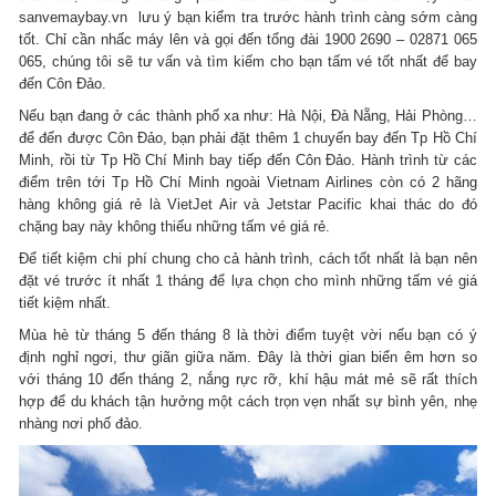
sanvemaybay.vn lưu ý bạn kiểm tra trước hành trình càng sớm càng
tốt. Chỉ cần nhấc máy lên và gọi đến tổng đài 1900 2690 – 02871 065
065, chúng tôi sẽ tư vấn và tìm kiếm cho bạn tấm vé tốt nhất để bay
đến Côn Đảo.
Nếu bạn đang ở các thành phố xa như: Hà Nội, Đà Nẵng, Hải Phòng…
để đến được Côn Đảo, bạn phải đặt thêm 1 chuyến bay đến Tp Hồ Chí
Minh, rồi từ Tp Hồ Chí Minh bay tiếp đến Côn Đảo. Hành trình từ các
điểm trên tới Tp Hồ Chí Minh ngoài Vietnam Airlines còn có 2 hãng
hàng không giá rẻ là VietJet Air và Jetstar Pacific khai thác do đó
chặng bay này không thiếu những tấm vé giá rẻ.
Để tiết kiệm chi phí chung cho cả hành trình, cách tốt nhất là bạn nên
đặt vé trước ít nhất 1 tháng để lựa chọn cho mình những tấm vé giá
tiết kiệm nhất.
Mùa hè từ tháng 5 đến tháng 8 là thời điểm tuyệt vời nếu bạn có ý
định nghỉ ngơi, thư giãn giữa năm. Đây là thời gian biển êm hơn so
với tháng 10 đến tháng 2, nắng rực rỡ, khí hậu mát mẻ sẽ rất thích
hợp để du khách tận hưởng một cách trọn vẹn nhất sự bình yên, nhẹ
nhàng nơi phố đảo.