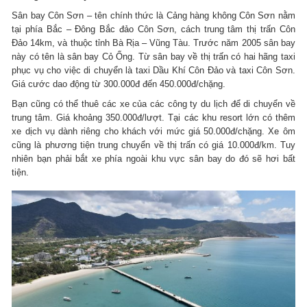
Sân bay Côn Sơn – tên chính thức là Cảng hàng không Côn Sơn nằm
tại phía Bắc – Đông Bắc đảo Côn Sơn, cách trung tâm thị trấn Côn
Đảo 14km, và thuộc tỉnh Bà Rịa – Vũng Tàu. Trước năm 2005 sân bay
này có tên là sân bay Cỏ Ống. Từ sân bay về thị trấn có hai hãng taxi
phục vụ cho việc di chuyển là taxi Dầu Khí Côn Đảo và taxi Côn Sơn.
Giá cước dao động từ 300.000đ đến 450.000đ/chặng.
Bạn cũng có thể thuê các xe của các công ty du lịch để di chuyển về
trung tâm. Giá khoảng 350.000đ/lượt. Tại các khu resort lớn có thêm
xe dịch vụ dành riêng cho khách với mức giá 50.000đ/chặng. Xe ôm
cũng là phương tiện trung chuyển về thị trấn có giá 10.000đ/km. Tuy
nhiên bạn phải bắt xe phía ngoài khu vực sân bay do đó sẽ hơi bất
tiện.