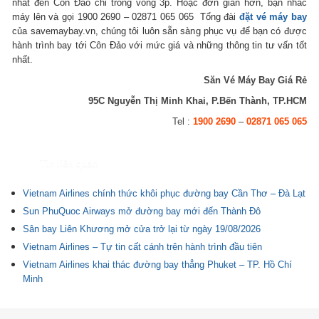
nhất đến Côn Đảo chỉ trong vòng 3p. Hoặc đơn giản hơn, bạn nhấc
máy lên và gọi 1900 2690 – 02871 065 065 Tổng đài
đặt vé máy bay
của savemaybay.vn, chúng tôi luôn sẵn sàng phục vụ để bạn có được
hành trình bay tới Côn Đảo với mức giá và những thông tin tư vấn tốt
nhất.
Săn Vé Máy Bay Giá Rẻ
95C Nguyễn Thị Minh Khai, P.Bến Thành, TP.HCM
Tel :
1900 2690
–
02871 065 065
Tin liên quan
Vietnam Airlines chính thức khôi phục đường bay Cần Thơ – Đà Lạt
Sun PhuQuoc Airways mở đường bay mới đến Thành Đô
Sân bay Liên Khương mở cửa trở lại từ ngày 19/08/2026
Vietnam Airlines – Tự tin cất cánh trên hành trình đầu tiên
Vietnam Airlines khai thác đường bay thẳng Phuket – TP. Hồ Chí
Minh