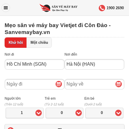
1900 2690
Mẹo săn vé máy bay Vietjet đi Côn Đảo -
Sanvemaybay.vn
Khứ hồi
Một chiều
Nơi đi
Nơi đến
Ngày
Ngày
đi
về
Người lớn
Trẻ em
Em bé
(Trên 12 tuổi)
(Từ 2-12 tuổi)
(Dưới 2 tuổi)
1
0
0