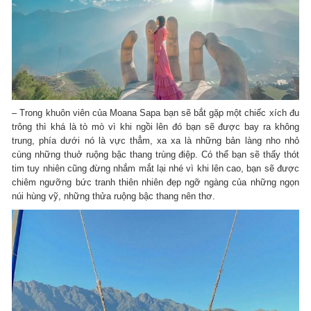
– Trong khuôn viên của Moana Sapa bạn sẽ bắt gặp một chiếc xích đu
trông thì khá là tò mò vì khi ngồi lên đó bạn sẽ được bay ra không
trung, phía dưới nó là vực thẳm, xa xa là những bản làng nho nhỏ
cùng những thuở ruộng bậc thang trùng điệp. Có thể bạn sẽ thấy thót
tim tuy nhiên cũng đừng nhắm mắt lại nhé vì khi lên cao, bạn sẽ được
chiêm ngưỡng bức tranh thiên nhiên đẹp ngỡ ngàng của những ngọn
núi hùng vỹ, những thửa ruộng bậc thang nên thơ.