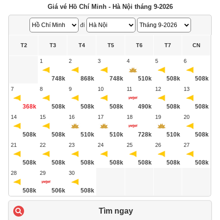
Giá vé Hồ Chí Minh - Hà Nội tháng 9-2026
đi
T2
T3
T4
T5
T6
T7
CN
1
2
3
4
5
6
748k
868k
748k
510k
508k
508k
7
8
9
10
11
12
13
368k
508k
508k
508k
490k
508k
508k
14
15
16
17
18
19
20
508k
508k
510k
510k
728k
510k
508k
21
22
23
24
25
26
27
508k
508k
508k
508k
508k
508k
508k
28
29
30
508k
506k
508k
Tìm ngay