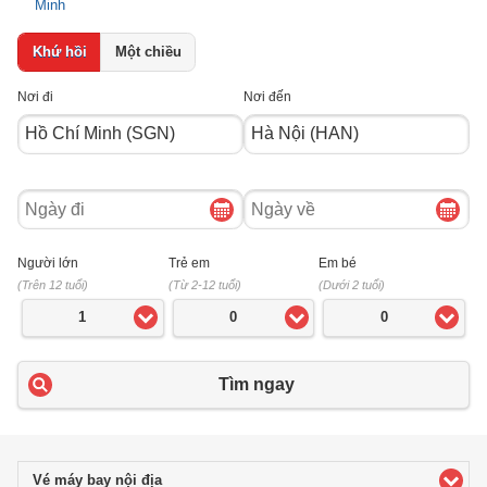
Minh
Khứ hồi
Một chiều
Nơi đi
Nơi đến
Ngày
Ngày
đi
về
Người lớn
Trẻ em
Em bé
(Trên 12 tuổi)
(Từ 2-12 tuổi)
(Dưới 2 tuổi)
1
0
0
Tìm ngay
Vé máy bay nội địa
click to expand contents