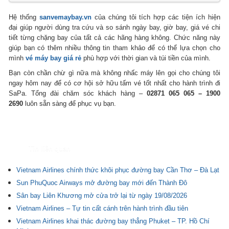
Hệ thống
sanvemaybay.vn
của chúng tôi tích hợp các tiện ích hiện
đại giúp người dùng tra cứu và so sánh ngày bay, giờ bay, giá vé chi
tiết từng chặng bay của tất cả các hãng hàng không. Chức năng này
giúp bạn có thêm nhiều thông tin tham khảo để có thể lựa chọn cho
mình
vé máy bay giá rẻ
phù hợp với thời gian và túi tiền của mình.
Bạn còn chần chừ gì nữa mà không nhấc máy lên gọi cho chúng tôi
ngay hôm nay để có cơ hội sở hữu tấm vé tốt nhất cho hành trình đi
SaPa. Tổng đài chăm sóc khách hàng –
02871 065 065 – 1900
2690
luôn sẵn sàng để phục vụ bạn.
Tin liên quan
Vietnam Airlines chính thức khôi phục đường bay Cần Thơ – Đà Lạt
Sun PhuQuoc Airways mở đường bay mới đến Thành Đô
Sân bay Liên Khương mở cửa trở lại từ ngày 19/08/2026
Vietnam Airlines – Tự tin cất cánh trên hành trình đầu tiên
Vietnam Airlines khai thác đường bay thẳng Phuket – TP. Hồ Chí