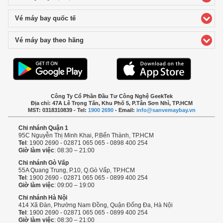
Vé máy bay quốc tế
click to expand contents
Vé máy bay theo hãng
click to expand contents
Công Ty Cổ Phần Đầu Tư Công Nghệ GeekTek
Địa chỉ: 47A Lê Trọng Tấn, Khu Phố 5, P.Tân Sơn Nhì, TP.HCM
MST: 0318310839 - Tel:
1900 2690
- Email:
info@sanvemaybay.vn
Chi nhánh Quận 1
95C Nguyễn Thị Minh Khai, P.Bến Thành, TP.HCM
Tel
: 1900 2690 - 02871 065 065 - 0898 400 254
Giờ làm việc
: 08:30 – 21:00
Chi nhánh Gò Vấp
55A Quang Trung, P.10, Q.Gò Vấp, TP.HCM
Tel
: 1900 2690 - 02871 065 065 - 0899 400 254
Giờ làm việc
: 09:00 – 19:00
Chi nhánh Hà Nội
414 Xã Đàn, Phường Nam Đồng, Quận Đống Đa, Hà Nội
Tel
: 1900 2690 - 02871 065 065 - 0899 400 254
Giờ làm việc
: 08:30 – 21:00