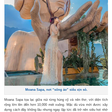
Moana Sapa, nơi “sống ảo” siêu xịn sò.
Moana Sapa tọa lạc giữa núi rừng hùng vỹ và nên thơ, với diện tích
rộng lớn lên đến hơn 10,000 mét vuông. Mặc dù vừa mới đươc xây
dựng cách đây không lâu nhưng ngay lập tức đã trở nên siêu hot nhờ