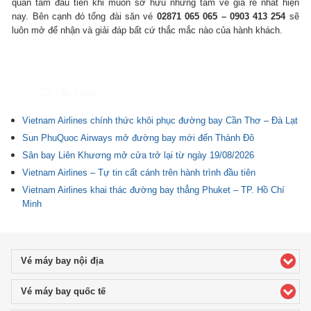
quan tâm đầu tiên khi muốn sở hữu những tấm vé giá rẻ nhất hiện
nay. Bên cạnh đó tổng đài săn vé
02871 065 065 – 0903 413 254
sẽ
luôn mở để nhận và giải đáp bất cứ thắc mắc nào của hành khách.
Tin liên quan
Vietnam Airlines chính thức khôi phục đường bay Cần Thơ – Đà Lạt
Sun PhuQuoc Airways mở đường bay mới đến Thành Đô
Sân bay Liên Khương mở cửa trở lại từ ngày 19/08/2026
Vietnam Airlines – Tự tin cất cánh trên hành trình đầu tiên
Vietnam Airlines khai thác đường bay thẳng Phuket – TP. Hồ Chí
Minh
Vé máy bay nội địa
click to expand contents
Vé máy bay quốc tế
click to expand contents