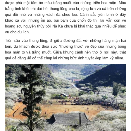
được phủ một tấm áo màu trắng muốt của những triền hoa mận. Màu
trắng tinh khôi trải dài hết thung lũng bao la, rộng lớn và cả trên những
quả đồi nhỏ và những vách đá cheo leo. Cảnh sắc yên bình ở đây
khác xa với những ồn ào, bụi bặm của chốn đô thị, lại vẫn còn vẻ
hoang sơ, nguyên thủy bởi Nà Ka chưa bị khai thác quá nhiều để phục
vụ cho du lịch.
Tiến sâu vào thung lũng, đi giữa đường đất với những hàng mận hai
bên, du khách được thỏa sức “thưởng thức” vẻ đẹp của những bông
hoa mận to và trắng muốt. Giữa khung cảnh nên thơ ở nơi này, thật
quá dễ dàng để có thể chụp lại những bức ảnh tuyệt đẹp làm kỷ niệm.