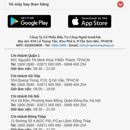
Vé máy bay theo hãng
click to expand contents
Công Ty Cổ Phần Đầu Tư Công Nghệ GeekTek
Địa chỉ: 47A Lê Trọng Tấn, Khu Phố 5, P.Tân Sơn Nhì, TP.HCM
MST: 0318310839 - Tel:
1900 2690
- Email:
info@sanvemaybay.vn
Chi nhánh Quận 1
95C Nguyễn Thị Minh Khai, P.Bến Thành, TP.HCM
Tel
: 1900 2690 - 02871 065 065 - 0898 400 254
Giờ làm việc
: 08:30 – 21:00
Chi nhánh Gò Vấp
55A Quang Trung, P.10, Q.Gò Vấp, TP.HCM
Tel
: 1900 2690 - 02871 065 065 - 0899 400 254
Giờ làm việc
: 09:00 – 19:00
Chi nhánh Hà Nội
414 Xã Đàn, Phường Nam Đồng, Quận Đống Đa, Hà Nội
Tel
: 1900 2690 - 02871 065 065 - 0899 400 254
Giờ làm việc
: 08:30 – 21:00
Chi nhánh Đồng Tháp
21 Đường Số 4 (KDC P.6), P.Cao Lãnh, Đồng Tháp
Tel
: 1900 2690 - 02871 065 065 - 0899 400 254
Giờ làm việc
: 08:30 – 21:00