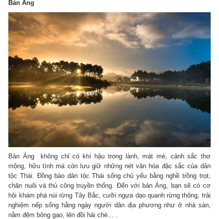
Bản Áng
Bản Áng không chỉ có khí hậu trong lành, mát mẻ, cảnh sắc thơ
mộng, hữu tình mà còn lưu giữ những nét văn hóa đặc sắc của dân
tộc Thái. Đồng bào dân tộc Thái sống chủ yếu bằng nghề trồng trọt,
chăn nuôi và thủ công truyền thống. Đến với bản Áng, bạn sẽ có cơ
hội khám phá núi rừng Tây Bắc, cưỡi ngựa dạo quanh rừng thông, trải
nghiệm nếp sống hằng ngày người dân địa phương như ở nhà sàn,
nằm đệm bông gạo, lên đồi hái chè… .