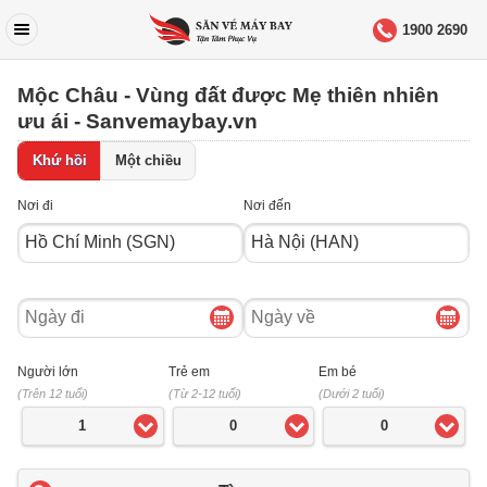
1900 2690
Mộc Châu - Vùng đất được Mẹ thiên nhiên
ưu ái - Sanvemaybay.vn
Khứ hồi
Một chiều
Nơi đi
Nơi đến
Ngày
Ngày
đi
về
Người lớn
Trẻ em
Em bé
(Trên 12 tuổi)
(Từ 2-12 tuổi)
(Dưới 2 tuổi)
1
0
0