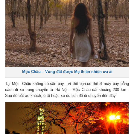
Mộc Châu – Vùng đất được Mẹ thiên nhiên ưu ái
Tại Mộc Châu không có sân bay , vì thế bạn có thể đi máy bay bằng
cách đi xe trung chuyển từ Hà Nội – Mộc Châu dài khoảng 200 km .
Sau đó bắt xe khách, ô tô hoặc xe du lịch để di chuyển đến đây.