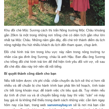
Khu đồi chè Mộc Sương cách thị trấn Nông trường Mộc Châu khoảng
gần 20km là một trong những nơi trồng chè có diện tích gần như lớn
nhất tại Mộc Châu. Những năm gần đây, đồi chè trở thành điểm du lịch
nông nghiệp thu hút nhiều khách du lịch đến tham quan, chụp ảnh.
Đồi chè hình trái tim trong khu vực này nằm trong nông trường tư
nhân của gia đình ông Sương, cháu là anh Hậu. Ban đầu ông Sương
cho trồng đồi chè hình trái tim để thể hiện tình yêu đối với vợ, về sau
đồi chè độc đáo này trở nên rất nổi tiếng.
Bí quyết thành công dành cho bạn
Nếu tiết kiệm được chi phí chắc chắn chuyến du lịch sẽ thú vị hơn rất
nhiều và để chuẩn bị cho hành trình bạn phải lên kế hoạch, tính toán
chi tiết từng khoản mục để tránh việc chi tiêu quá đà. Tuy nhiên nếu
dự tính đi chơi xa và di chuyển bằng máy bay thì việc “săn” vé máy
bay giá rẻ là không thể thiếu trong danh sách những việc cần làm ngay
hôm nay của bạn, trang web
sanvemaybay.vn
sẽ là nơi mà bạn cần