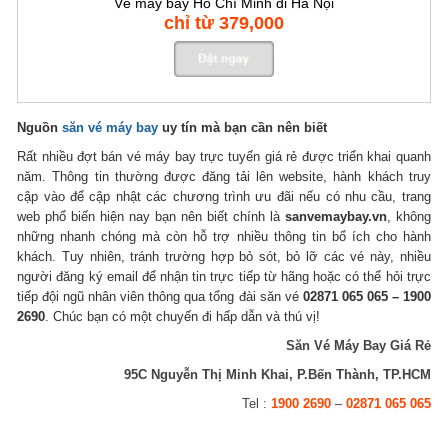
Vé máy bay Hồ Chí Minh đi Hà Nội
chỉ từ 379,000
Nguồn
săn vé máy bay
uy tín mà bạn cần nên biết
Rất nhiều đợt bán vé máy bay trực tuyến giá rẻ được triển khai quanh
năm. Thông tin thường được đăng tải lên website, hành khách truy
cập vào để cập nhật các chương trình ưu đãi nếu có nhu cầu, trang
web phổ biến hiện nay bạn nên biết chính là
sanvemaybay.vn
, không
những nhanh chóng mà còn hỗ trợ nhiều thông tin bổ ích cho hành
khách. Tuy nhiên, tránh trường hợp bỏ sót, bỏ lỡ các vé này, nhiều
người đăng ký email để nhận tin trực tiếp từ hãng hoặc có thể hỏi trực
tiếp đội ngũ nhân viên thông qua tổng đài săn vé
02871 065 065 – 1900
2690
. Chúc bạn có một chuyến đi hấp dẫn và thú vị!
Săn Vé Máy Bay Giá Rẻ
95C Nguyễn Thị Minh Khai, P.Bến Thành, TP.HCM
Tel :
1900 2690
–
02871 065 065