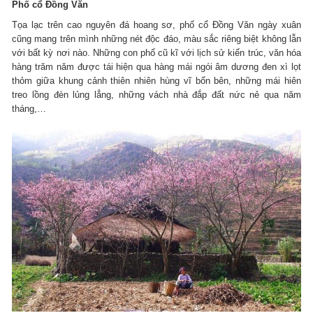
Phố cổ Đồng Văn
Tọa lạc trên cao nguyên đá hoang sơ, phố cổ Đồng Văn ngày xuân
cũng mang trên mình những nét độc đáo, màu sắc riêng biệt không lẫn
với bất kỳ nơi nào. Những con phố cũ kĩ với lịch sử kiến trúc, văn hóa
hàng trăm năm được tái hiện qua hàng mái ngói âm dương đen xì lọt
thỏm giữa khung cảnh thiên nhiên hùng vĩ bốn bên, những mái hiên
treo lồng đèn lủng lẳng, những vách nhà đắp đất nức nẻ qua năm
tháng,…