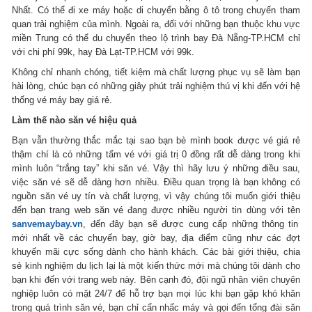
Nhất. Có thể đi xe máy hoặc di chuyển bằng ô tô trong chuyến tham
quan trải nghiệm của mình. Ngoài ra, đối với những bạn thuộc khu vực
miền Trung có thể du chuyển theo lộ trình bay Đà Nẵng-TP.HCM chỉ
với chi phí 99k, hay Đà Lạt-TP.HCM với 99k.
Không chỉ nhanh chóng, tiết kiệm mà chất lượng phục vụ sẽ làm bạn
hài lòng, chúc bạn có những giây phút trải nghiệm thú vị khi đến với hệ
thống vé máy bay giá rẻ.
Làm thế nào săn vé hiệu quả
Bạn vẫn thường thắc mắc tại sao bạn bè mình book được vé giá rẻ
thậm chí là có những tấm vé với giá trị 0 đồng rất dễ dàng trong khi
mình luôn “trắng tay” khi săn vé. Vậy thì hãy lưu ý những điều sau,
việc săn vé sẽ dễ dàng hơn nhiều. Điều quan trọng là bạn không có
nguồn săn vé uy tín và chất lượng, vì vậy chúng tôi muốn giới thiệu
đến bạn trang web săn vé đang được nhiều người tin dùng với tên
sanvemaybay.vn
, đến đây bạn sẽ được cung cấp những thông tin
mới nhất về các chuyến bay, giờ bay, địa điểm cũng như các đợt
khuyến mãi cực sống dành cho hành khách. Các bài giới thiệu, chia
sẻ kinh nghiệm du lịch lại là một kiến thức mới mà chúng tôi dành cho
bạn khi đến với trang web này. Bên cạnh đó, đội ngũ nhân viên chuyên
nghiệp luôn có mặt 24/7 để hỗ trợ bạn mọi lúc khi bạn gặp khó khăn
trong quá trình săn vé, bạn chỉ cẩn nhấc máy và gọi đến tổng đài săn