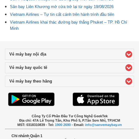
Sân bay Liên Khương mở cửa trở lại từ ngày 19/08/2026
Vietnam Airlines – Tự tin cất cánh trên hành trình đầu tiên
Vietnam Airlines khai thác đường bay thẳng Phuket – TP. Hồ Chí
Minh
Vé máy bay nội địa
click to expand contents
Vé máy bay quốc tế
click to expand contents
Vé máy bay theo hãng
click to expand contents
Công Ty Cổ Phần Đầu Tư Công Nghệ GeekTek
Địa chỉ: 47A Lê Trọng Tấn, Khu Phố 5, P.Tân Sơn Nhì, TP.HCM
MST: 0318310839 - Tel:
1900 2690
- Email:
info@sanvemaybay.vn
Chi nhánh Quận 1