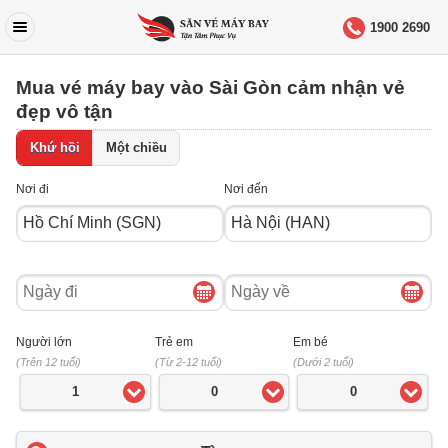
1900 2690
Mua vé máy bay vào Sài Gòn cảm nhận vẻ
đẹp vô tận
Khứ hồi
Một chiều
Nơi đi
Nơi đến
Ngày
Ngày
đi
về
Người lớn
Trẻ em
Em bé
(Trên 12 tuổi)
(Từ 2-12 tuổi)
(Dưới 2 tuổi)
1
0
0