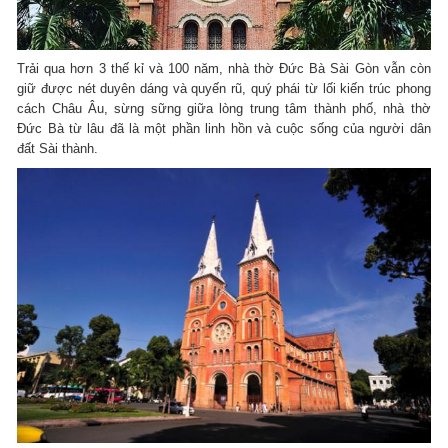
Trải qua hơn 3 thế kỉ và 100 năm, nhà thờ Đức Bà Sài Gòn vẫn còn
giữ được nét duyên dáng và quyến rũ, quý phái từ lối kiến trúc phong
cách Châu Âu, sừng sững giữa lòng trung tâm thành phố, nhà thờ
Đức Bà từ lâu đã là một phần linh hồn và cuộc sống của người dân
đất Sài thành.