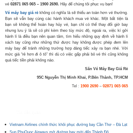
vé
02871 065 065 – 1900 2690.
Hãy để chúng tôi phục vụ bạn!
Vé máy bay giá rẻ
không có nghĩa là sẽ thiếu an toàn hơn vé thường.
Bạn sẽ vẫn bay cùng các hành khách mua vé khác. Một bất tiện là
bạn sẽ không thể hoàn hay hủy vé, bạn chỉ có thể thay đổi giờ bay
nhưng lưu ý là sẽ có phí kèm theo tùy mức độ, ngoài ra, việc kí gởi
hành lí là điều bạn nên quan tâm, tìm hiểu những quy định về hành lí
xách tay cũng như những thứ được hay không được phép đem lên
máy bay để tránh những trường hợp đáng tiếc xảy ra bạn nhé. Với
mức giá “rẻ hơn đi ô tô” thì dù có việc gấp phải bỏ vé thì cũng không
quá tiếc tiền phải không nào.
Săn Vé Máy Bay Giá Rẻ
95C Nguyễn Thị Minh Khai, P.Bến Thành, TP.HCM
Tel :
1900 2690
–
02871 065 065
Tin liên quan
Vietnam Airlines chính thức khôi phục đường bay Cần Thơ – Đà Lạt
Sun PhuQuoc Airways mở đường bay mới đến Thành Đô