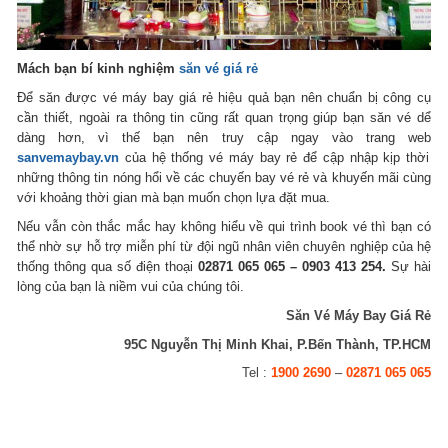
Mách bạn bí kinh nghiệm
săn vé giá rẻ
Để săn được vé máy bay giá rẻ hiệu quả bạn nên chuẩn bị công cụ
cần thiết, ngoài ra thông tin cũng rất quan trọng giúp bạn săn vé dể
dàng hơn, vì thế bạn nên truy cập ngay vào trang web
sanvemaybay.vn
của hệ thống vé máy bay rẻ để cập nhập kịp thời
những thông tin nóng hổi về các chuyến bay vé rẻ và khuyến mãi cùng
với khoảng thời gian mà bạn muốn chọn lựa đặt mua.
Nếu vẫn còn thắc mắc hay không hiểu về qui trình book vé thì bạn có
thể nhờ sự hỗ trợ miễn phí từ đội ngũ nhân viên chuyên nghiệp của hệ
thống thông qua số điện thoại
02871 065 065 – 0903 413 254.
Sự hài
lòng của bạn là niềm vui của chúng tôi.
Săn Vé Máy Bay Giá Rẻ
95C Nguyễn Thị Minh Khai, P.Bến Thành, TP.HCM
Tel :
1900 2690
–
02871 065 065