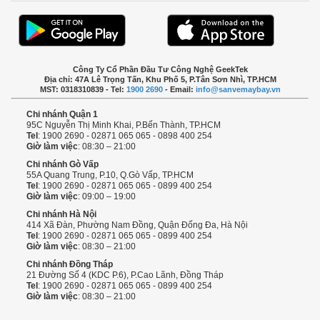
Công Ty Cổ Phần Đầu Tư Công Nghệ GeekTek
Địa chỉ: 47A Lê Trọng Tấn, Khu Phố 5, P.Tân Sơn Nhì, TP.HCM
MST: 0318310839 - Tel:
1900 2690
- Email:
info@sanvemaybay.vn
Chi nhánh Quận 1
95C Nguyễn Thị Minh Khai, P.Bến Thành, TP.HCM
Tel
: 1900 2690 - 02871 065 065 - 0898 400 254
Giờ làm việc
: 08:30 – 21:00
Chi nhánh Gò Vấp
55A Quang Trung, P.10, Q.Gò Vấp, TP.HCM
Tel
: 1900 2690 - 02871 065 065 - 0899 400 254
Giờ làm việc
: 09:00 – 19:00
Chi nhánh Hà Nội
414 Xã Đàn, Phường Nam Đồng, Quận Đống Đa, Hà Nội
Tel
: 1900 2690 - 02871 065 065 - 0899 400 254
Giờ làm việc
: 08:30 – 21:00
Chi nhánh Đồng Tháp
21 Đường Số 4 (KDC P.6), P.Cao Lãnh, Đồng Tháp
Tel
: 1900 2690 - 02871 065 065 - 0899 400 254
Giờ làm việc
: 08:30 – 21:00