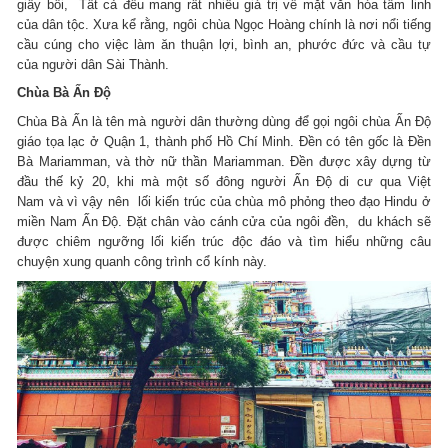
giấy bồi, Tất cả đều mang rất nhiều giá trị về mặt văn hóa tâm linh
của dân tộc. Xưa kể rằng, ngôi chùa Ngọc Hoàng chính là nơi nổi tiếng
cầu cúng cho việc làm ăn thuận lợi, bình an, phước đức và cầu tự
của người dân Sài Thành.
Chùa Bà Ấn Độ
Chùa Bà Ấn là tên mà người dân thường dùng để gọi ngôi chùa Ấn Độ
giáo tọa lạc ở Quận 1, thành phố Hồ Chí Minh. Đền có tên gốc là Đền
Bà Mariamman, và thờ nữ thần Mariamman. Đền được xây dựng từ
đầu thế kỷ 20, khi mà một số đông người Ấn Độ di cư qua Việt
Nam và vì vậy nên lối kiến trúc của chùa mô phỏng theo đạo Hindu ở
miền Nam Ấn Độ. Đặt chân vào cánh cửa của ngôi đền, du khách sẽ
được chiêm ngưỡng lối kiến trúc độc đáo và tìm hiểu những câu
chuyện xung quanh công trình cổ kính này.