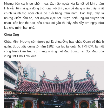
Nhưng bên cạnh sự phồn hoa, tấp nập ngoài kia là nét cổ kính, tâm
linh vẫn tồn tại qua dòng thời gian vô tình, nơi dễ dàng nhận thấy nhất
chính là những ngôi chùa có tuổi hàng trăm năm. Đặc biệt, đây là
những điểm cầu an, nối duyên cực hot được nhiều người truyền tai
nhau, còn bạn thì sao, nếu chưa có gấu thì hãy đến đây tìm ngay nửa
kia cho mình bạn nhé.
Chùa Ông
Chùa Minh Hương còn được gọi là chùa Ông hay chùa Quan đế thánh
quân, được xây dựng từ năm 1902, tọa lạc tại quận 5, TP.HCM, là một
công trình kiến trúc cổ mang những nét đặc trưng, rất độc đáo của
vùng đất Chợ Lớn xưa.