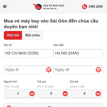
1900 2690
Mua vé máy bay vào Sài Gòn đến chùa cầu
duyên bạn nhé!
Khứ hồi
Một chiều
Nơi đi
Nơi đến
Ngày
Ngày
đi
về
Người lớn
Trẻ em
Em bé
(Trên 12 tuổi)
(Từ 2-12 tuổi)
(Dưới 2 tuổi)
1
0
0