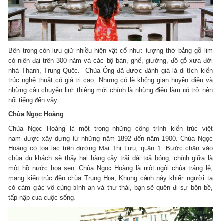
Bên trong còn lưu giữ nhiều hiện vật cổ như: tượng thờ bằng gỗ lim
có niên đại trên 300 năm và các bộ bàn, ghế, giường, đồ gỗ xưa đời
nhà Thanh, Trung Quốc. Chùa Ông đã được đánh giá là di tích kiến
trúc nghệ thuật có giá trị cao. Nhưng có lẽ không gian huyền diệu và
những câu chuyện linh thiêng mới chính là những điều làm nó trở nên
nổi tiếng đến vậy.
Chùa Ngọc Hoàng
Chùa Ngọc Hoàng là một trong những công trình kiến trúc việt
nam được xây dựng từ những năm 1892 đến năm 1900. Chùa Ngọc
Hoàng có tọa lạc trên đường Mai Thị Lựu, quận 1. Bước chân vào
chùa du khách sẽ thấy hai hàng cây trải dài toả bóng, chính giữa là
một hồ nước hoa sen. Chùa Ngọc Hoàng là một ngôi chùa tráng lệ,
mang kiến trúc đền chùa Trung Hoa, Khung cảnh này khiến người ta
có cảm giác vô cùng bình an và thư thái, bạn sẽ quên đi sự bộn bề,
tấp nập của cuộc sống.