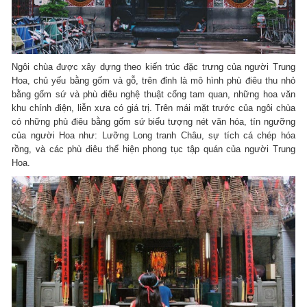
Ngôi chùa được xây dựng theo kiến trúc đặc trưng của người Trung
Hoa, chủ yếu bằng gốm và gỗ, trên đỉnh là mô hình phù điêu thu nhỏ
bằng gốm sứ và phù điêu nghệ thuật cổng tam quan, những hoa văn
khu chính điện, liễn xưa có giá trị. Trên mái mặt trước của ngôi chùa
có những phù điêu bằng gốm sứ biểu tượng nét văn hóa, tín ngưỡng
của người Hoa như: Lưỡng Long tranh Châu, sự tích cá chép hóa
rồng, và các phù điêu thể hiện phong tục tập quán của người Trung
Hoa.