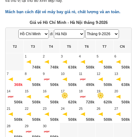
và thú vị tại thủ đô xinh đẹp này.
Mách bạn cách đặt
vé máy bay giá rẻ
, chất lượng và an toàn.
Giá vé Hồ Chí Minh - Hà Nội tháng 9-2026
đi
T2
T3
T4
T5
T6
T7
CN
1
2
3
4
5
6
748k
748k
638k
508k
508k
508k
7
8
9
10
11
12
13
368k
508k
506k
508k
490k
508k
638k
14
15
16
17
18
19
20
506k
508k
508k
620k
728k
620k
508k
21
22
23
24
25
26
27
508k
508k
508k
508k
508k
508k
508k
28
29
30