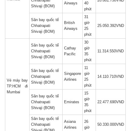
Chhatrapati
20.881.750VND
Airways
40
Shivaji (BOM)
phút
31
Sân bay quốc tế
British
giờ
Chhatrapati
25.050.392VND
Airways
25
Shivaji (BOM)
phút
30
Sân bay quốc tế
Cathay
giờ
Chhatrapati
11.314.550VND
Pacific
35
Shivaji (BOM)
phút
11
Sân bay quốc tế
Singapore
giờ
Chhatrapati
14.110.710VND
Airlines
25
Vé máy bay
Shivaji (BOM)
phút
TP.HCM đi
Mumbai
15
Sân bay quốc tế
giờ
Chhatrapati
Emirates
22.477.690VND
35
Shivaji (BOM)
phút
Sân bay quốc tế
Asiana
26
Chhatrapati
50.330.000VND
Airlines
giờ
Shivaji (BOM)