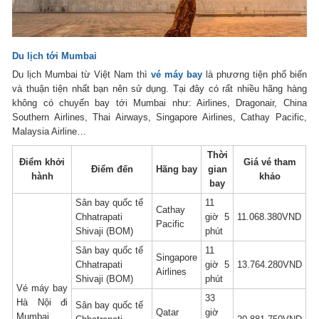
Du lịch tới Mumbai
Du lịch Mumbai từ Việt Nam thì
vé máy bay
là phương tiện phổ biến
và thuận tiện nhất bạn nên sử dụng. Tại đây có rất nhiều hãng hàng
không có chuyến bay tới Mumbai như: Airlines, Dragonair, China
Southern Airlines, Thai Airways, Singapore Airlines, Cathay Pacific,
Malaysia Airline…
Thời
Điểm khởi
Giá vé tham
Điểm đến
Hãng bay
gian
hành
khảo
bay
Sân bay quốc tế
11
Cathay
Chhatrapati
giờ 5
11.068.380VND
Pacific
Shivaji (BOM)
phút
Sân bay quốc tế
11
Singapore
Chhatrapati
giờ 5
13.764.280VND
Airlines
Shivaji (BOM)
phút
Vé máy bay
33
Hà Nội đi
Sân bay quốc tế
Qatar
giờ
Mumbai