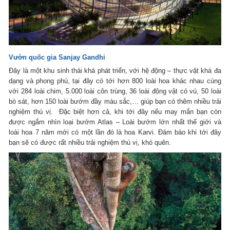
Vườn quốc gia Sanjay Gandhi
Đây là một khu sinh thái khá phát triển, với hệ động – thực vật khá đa
dạng và phong phú, tại đây có tới hơn 800 loài hoa khác nhau cùng
với 284 loài chim, 5.000 loài côn trùng, 36 loài động vật có vú, 50 loài
bò sát, hơn 150 loài bướm đầy màu sắc,… giúp bạn có thêm nhiều trải
nghiệm thú vị. Đặc biệt hơn cả, khi tới đây nếu may mắn bạn còn
được ngắm nhìn loại bướm Atlas – Loài bướm lớn nhất thế giới và
loài hoa 7 năm mới có một lần đó là hoa Karvi. Đảm bảo khi tới đây
bạn sẽ có được rất nhiều trải nghiệm thú vị, khó quên.