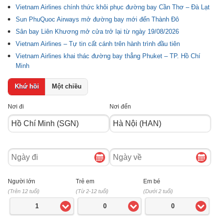
Vietnam Airlines chính thức khôi phục đường bay Cần Thơ – Đà Lạt
Sun PhuQuoc Airways mở đường bay mới đến Thành Đô
Sân bay Liên Khương mở cửa trở lại từ ngày 19/08/2026
Vietnam Airlines – Tự tin cất cánh trên hành trình đầu tiên
Vietnam Airlines khai thác đường bay thẳng Phuket – TP. Hồ Chí
Minh
Khứ hồi
Một chiều
Nơi đi
Nơi đến
Ngày
Ngày
đi
về
Người lớn
Trẻ em
Em bé
(Trên 12 tuổi)
(Từ 2-12 tuổi)
(Dưới 2 tuổi)
1
0
0