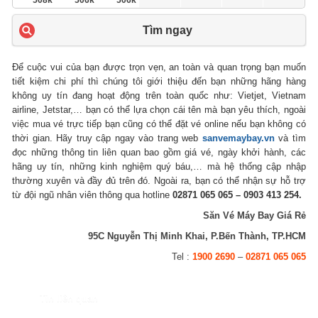
508k
506k
506k
Tìm ngay
Để cuộc vui của bạn được trọn vẹn, an toàn và quan trọng bạn muốn
tiết kiệm chi phí thì chúng tôi giới thiệu đến bạn những hãng hàng
không uy tín đang hoạt động trên toàn quốc như: Vietjet, Vietnam
airline, Jetstar,… bạn có thể lựa chọn cái tên mà bạn yêu thích, ngoài
việc mua vé trực tiếp bạn cũng có thể đặt vé online nếu bạn không có
thời gian. Hãy truy cập ngay vào trang web
sanvemaybay.vn
và tìm
đọc những thông tin liên quan bao gồm giá vé, ngày khởi hành, các
hãng uy tín, những kinh nghiệm quý báu,… mà hệ thống cập nhập
thường xuyên và đầy đủ trên đó. Ngoài ra, bạn có thể nhận sự hỗ trợ
từ đội ngũ nhân viên thông qua hotline
02871 065 065 – 0903 413 254.
Săn Vé Máy Bay Giá Rẻ
95C Nguyễn Thị Minh Khai, P.Bến Thành, TP.HCM
Tel :
1900 2690
–
02871 065 065
Tin liên quan