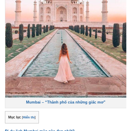
Mumbai – “Thành phố của những giấc mơ”
Mục lục
[
Hiển thị
]