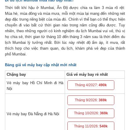
Đi du lịch Mumbai mùa nào đẹp nhất?
Thời tiết khí hậu ở Mumbai, Ấn Độ được chia ra làm 3 mùa rõ rệt:
Mùa hè, mùa đông và mùa mưa, mỗi một mùa lại mang đến những nét
đẹp đặc trưng riêng biệt của mùa đó. Chính vì thế bạn có thể thực hiện
chuyến đi vào bất cứ thời gian nào trong năm cũng đều được. Tuy
nhiên, theo những người có kinh nghiệm du lịch Mumbai vui vẻ, thú vị
họ chia sẻ, thời gian từ tháng 10 đến tháng 3 năm sau là thời điểm du
lịch Mumbai lý tưởng nhất. Bởi lúc này nhiệt độ ấm áp, ít mưa, rất
thích hợp cho việc tham quan, du lịch, khám phá vẻ đẹp của thành
phố Mumbai.
Bảng giá vé máy bay cập nhật mới nhất
Chặng bay
Giá vé máy bay rẻ nhất
Vé máy bay Hồ Chí Minh đi Hà
Tháng 4/2027:
490k
Nội
Tháng 9/2026:
369k
Tháng 10/2026:
369k
Vé máy bay Đà Nẵng đi Hà Nội
Tháng 11/2026:
540k