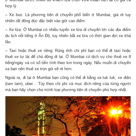
hợp lý.
– Xe bus: Là phương tiện di chuyển phổ biến ở Mumbai, giá rẻ tuy
nhiên rất đông đúc đặc biệt vào giờ cao điểm.
– Xe lửa: Ở Mumbai có nhiều tuyến xe lửa di chuyển tới các địa điểm
du lịch nổi tiếng ở Ấn Độ, tuy nhiên bắt xe lửa có thời gian đợi xe khá
lâu.
– Taxi hoặc thuê xe riêng: Rủng rỉnh chi phí bạn có thể đi taxi hoặc
thuê xe tự lái để chủ động đi lại. Ở Mumbai có dịch vụ cho thuê xe 8
tiếng/ngày và có số tiền tính theo km trong ngày. Nếu muốn di chuyển
xa bạn nên thuê xe trọn gói sẽ rẻ hơn.
Ngoài ra, đi lại ở Mumbai bạn cũng có thể đi bằng xe tuk tuk, xe điện
(tam tam), uber… Tùy theo chi phí và mục đích riêng của từng người
mà bạn hãy chọn cho mình loại phương tiện di chuyển phù hợp nhất.