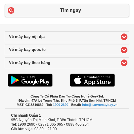
Tìm ngay
Vé máy bay nội địa
click to expand contents
Vé máy bay quốc tế
click to expand contents
Vé máy bay theo hãng
click to expand contents
Công Ty Cổ Phần Đầu Tư Công Nghệ GeekTek
Địa chỉ: 47A Lê Trọng Tấn, Khu Phố 5, P.Tân Sơn Nhì, TP.HCM
MST: 0318310839 - Tel:
1900 2690
- Email:
info@sanvemaybay.vn
Chi nhánh Quận 1
95C Nguyễn Thị Minh Khai, P.Bến Thành, TP.HCM
Tel
: 1900 2690 - 02871 065 065 - 0898 400 254
Giờ làm việc
: 08:30 – 21:00