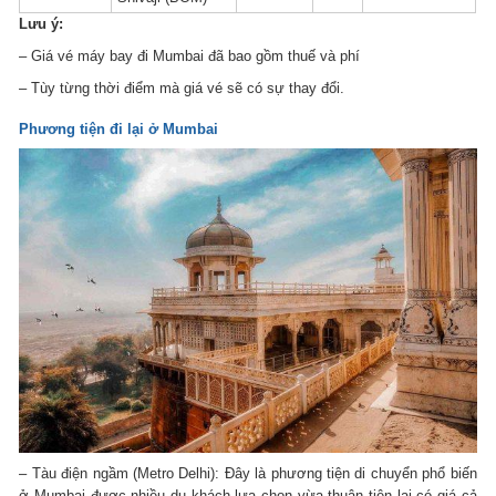
Lưu ý:
– Giá vé máy bay đi Mumbai đã bao gồm thuế và phí
– Tùy từng thời điểm mà giá vé sẽ có sự thay đổi.
Phương tiện đi lại ở Mumbai
– Tàu điện ngầm (Metro Delhi): Đây là phương tiện di chuyển phổ biến
ở Mumbai được nhiều du khách lựa chọn vừa thuận tiện lại có giá cả