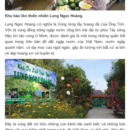
Khu bảo tồn thiên nhiên Lung Ngọc Hoàng.
Lung Ngọc Hoàng có nghĩa là Vùng rừng lầy hoang dã của Ông Trời.
Vốn là vùng đồng trũng ngập nước rộng lớn trải dài từ phía Tây sông
Hậu tới tận vùng U Minh, được đánh giá là một trong những quần thể
quan trọng trên bản đồ đất ngập nước của Việt Nam, nước ngập
quanh năm, cỏ dại mọc cao ngút ngàn, gây ấn tượng với bất cứ ai bởi
vẻ đẹp hoang sơ và huyền bí.
Đây là vùng đất sở hữu những con kênh dài xanh biếc và những loài
động vật quý hiếm nhất trong sách đỏ Việt Nam và thế giới. Nơi đây