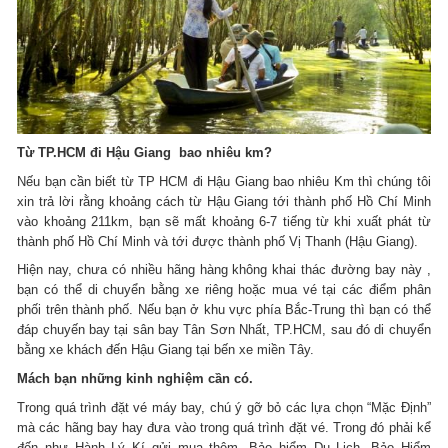
Từ TP.HCM đi Hậu Giang bao nhiêu km?
Nếu bạn cần biết từ TP HCM đi Hậu Giang bao nhiêu Km thì chúng tôi
xin trả lời rằng khoảng cách từ Hậu Giang tới thành phố Hồ Chí Minh
vào khoảng 211km, bạn sẽ mất khoảng 6-7 tiếng từ khi xuất phát từ
thành phố Hồ Chí Minh và tới được thành phố Vị Thanh (Hậu Giang).
Hiện nay, chưa có nhiều hãng hàng không khai thác đường bay này ,
bạn có thể di chuyển bằng xe riêng hoặc mua vé tại các điểm phân
phối trên thành phố. Nếu bạn ở khu vực phía Bắc-Trung thì bạn có thể
đáp chuyến bay tại sân bay Tân Sơn Nhất, TP.HCM, sau đó di chuyển
bằng xe khách đến Hậu Giang tại bến xe miền Tây.
Mách bạn những kinh nghiệm cần có.
Trong quá trình đặt vé máy bay, chú ý gỡ bỏ các lựa chọn “Mặc Định”
mà các hãng bay hay đưa vào trong quá trình đặt vé. Trong đó phải kể
đến như Hành Lý Kí gửi mua thêm, Bảo hiểm Du Lịch, Bảo Hiểm