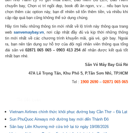
chuyến bay, Chọn vị trí ngồi đẹp, book đồ ăn ngon, v.v… nếu bạn lựa
chọn thêm các option này, bạn dĩ nhiên sẽ tốn thêm tiền, và nhiều khi
cập rập quá bạn cũng không thể sử dụng chúng.
Hãy tìm hiểu những thông tin mới nhất về lộ trình này thông qua trang
web
sanvemaybay.vn
, nơi cập nhật đầy đủ và kịp thời những thông
tin mới nhất về các chương trình khuyến mãi, giá vé, giờ bay. Ngoài
ra, bạn nên tận dụng sự hỗ trợ của đội ngũ nhân viên thông qua tổng
đài săn vé
02871 065 065 – 0903 413 254
để nhận được kết quả tốt
nhất bạn nhé.
Săn Vé Máy Bay Giá Rẻ
47A Lê Trọng Tấn, Khu Phố 5, P.Tân Sơn Nhì, TP.HCM
Tel :
1900 2690
–
02871 065 065
Tin liên quan
Vietnam Airlines chính thức khôi phục đường bay Cần Thơ – Đà Lạt
Sun PhuQuoc Airways mở đường bay mới đến Thành Đô
Sân bay Liên Khương mở cửa trở lại từ ngày 19/08/2026