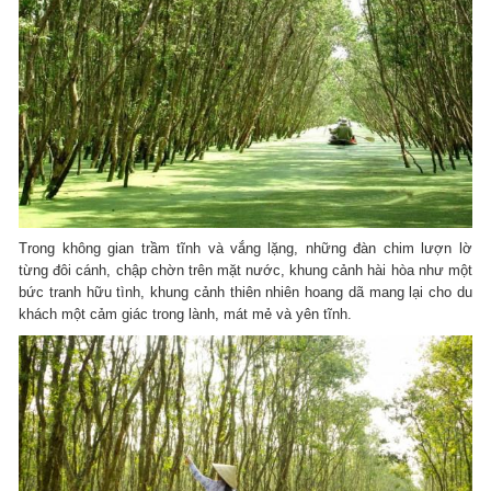
Trong không gian trầm tĩnh và vắng lặng, những đàn chim lượn lờ
từng đôi cánh, chập chờn trên mặt nước, khung cảnh hài hòa như một
bức tranh hữu tình, khung cảnh thiên nhiên hoang dã mang lại cho du
khách một cảm giác trong lành, mát mẻ và yên tĩnh.