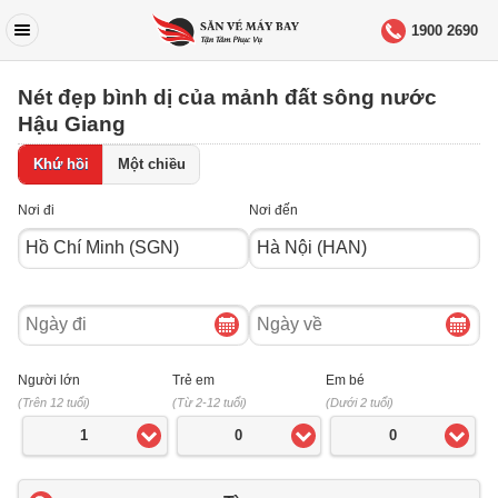
1900 2690
Nét đẹp bình dị của mảnh đất sông nước
Hậu Giang
Khứ hồi
Một chiều
Nơi đi
Nơi đến
Ngày
Ngày
đi
về
Người lớn
Trẻ em
Em bé
(Trên 12 tuổi)
(Từ 2-12 tuổi)
(Dưới 2 tuổi)
1
0
0