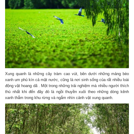
Xung quanh là những cây tràm cao vút, bên dưới những mảng bèo
xanh um phủ kín cả mặt nước, cũng là nơi sinh sống của rất nhiều loài
động vật hoang dã . Một trong những trải nghiệm mà nhiều người thích
thú nhất khi đến đây đó là ngồi thuyền xuôi theo những dòng kênh
xanh thẳm trong khu rừng và ngắm nhìn cảnh vật xung quanh.