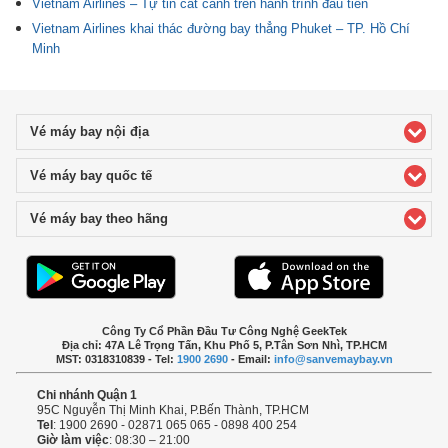
Vietnam Airlines – Tự tin cất cánh trên hành trình đầu tiên
Vietnam Airlines khai thác đường bay thẳng Phuket – TP. Hồ Chí
Minh
Vé máy bay nội địa
click to expand contents
Vé máy bay quốc tế
click to expand contents
Vé máy bay theo hãng
click to expand contents
Công Ty Cổ Phần Đầu Tư Công Nghệ GeekTek
Địa chỉ: 47A Lê Trọng Tấn, Khu Phố 5, P.Tân Sơn Nhì, TP.HCM
MST: 0318310839 - Tel:
1900 2690
- Email:
info@sanvemaybay.vn
Chi nhánh Quận 1
95C Nguyễn Thị Minh Khai, P.Bến Thành, TP.HCM
Tel
: 1900 2690 - 02871 065 065 - 0898 400 254
Giờ làm việc
: 08:30 – 21:00