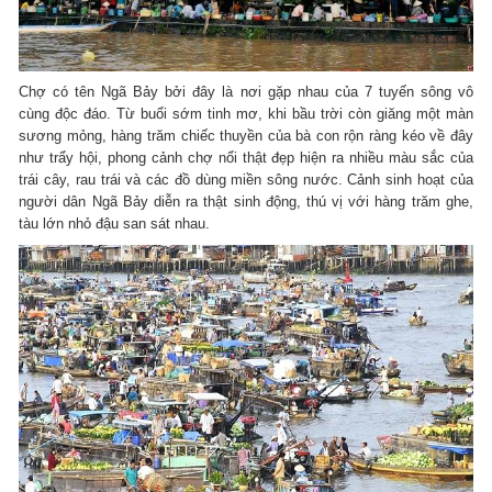
Chợ có tên Ngã Bảy bởi đây là nơi gặp nhau của 7 tuyến sông vô
cùng độc đáo. Từ buổi sớm tinh mơ, khi bầu trời còn giăng một màn
sương mỏng, hàng trăm chiếc thuyền của bà con rộn ràng kéo về đây
như trẩy hội, phong cảnh chợ nổi thật đẹp hiện ra nhiều màu sắc của
trái cây, rau trái và các đồ dùng miền sông nước. Cảnh sinh hoạt của
người dân Ngã Bảy diễn ra thật sinh động, thú vị với hàng trăm ghe,
tàu lớn nhỏ đậu san sát nhau.