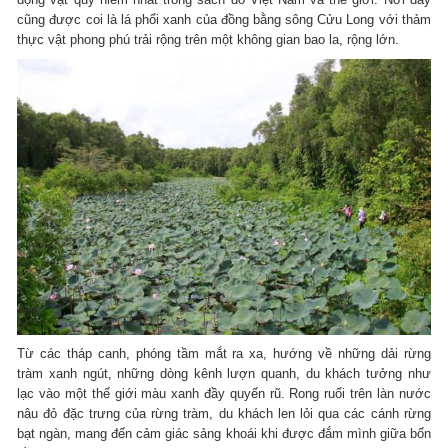
cũng được coi là lá phổi xanh của đồng bằng sông Cửu Long với thảm
thực vật phong phú trải rộng trên một không gian bao la, rộng lớn.
Từ các tháp canh, phóng tầm mắt ra xa, hướng về những dải rừng
tràm xanh ngút, những dòng kênh lượn quanh, du khách tưởng như
lạc vào một thế giới màu xanh đầy quyến rũ. Rong ruổi trên làn nước
nâu đỏ đặc trưng của rừng tràm, du khách len lỏi qua các cánh rừng
bạt ngàn, mang đến cảm giác sảng khoái khi được đắm mình giữa bốn