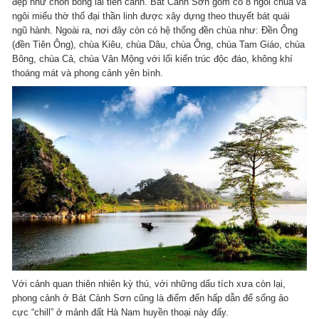
đẹp như chốn bồng lai tiên cảnh. Bát Cảnh Sơn gồm có 8 ngôi chùa và
ngôi miếu thờ thổ đại thần linh được xây dựng theo thuyết bát quái
ngũ hành. Ngoài ra, nơi đây còn có hệ thống đền chùa như: Đền Ông
(đền Tiên Ông), chùa Kiêu, chùa Dâu, chùa Ông, chùa Tam Giáo, chùa
Bông, chùa Cả, chùa Vân Mộng với lối kiến trúc độc đáo, không khí
thoáng mát và phong cảnh yên bình.
Với cảnh quan thiên nhiên kỳ thú, với những dấu tích xưa còn lại,
phong cảnh ở Bát Cảnh Sơn cũng là điểm đến hấp dẫn để sống ảo
cực “chill” ở mảnh đất Hà Nam huyền thoại này đấy.