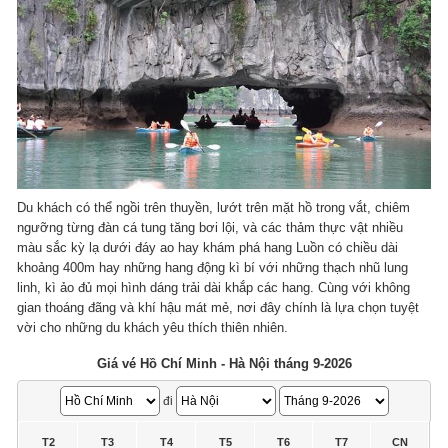
Du khách có thể ngồi trên thuyền, lướt trên mặt hồ trong vắt, chiêm
ngưỡng từng đàn cá tung tăng bơi lội, và các thảm thực vật nhiều
màu sắc kỳ lạ dưới đáy ao hay khám phá hang Luồn có chiều dài
khoảng 400m hay những hang động kì bí với những thạch nhũ lung
linh, kì ảo đủ mọi hình dáng trải dài khắp các hang. Cùng với không
gian thoáng đãng và khí hậu mát mẻ, nơi đây chính là lựa chọn tuyệt
vời cho những du khách yêu thích thiên nhiên.
Giá vé Hồ Chí Minh - Hà Nội tháng 9-2026
đi
T2
T3
T4
T5
T6
T7
CN