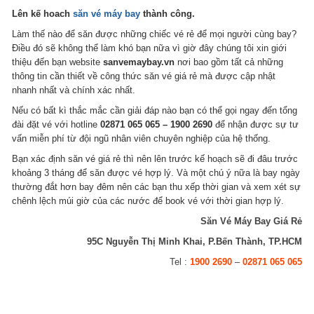
Lên kế hoach
săn vé máy bay
thành công.
Làm thế nào để săn được những chiếc vé rẻ để mọi người cùng bay?
Điều đó sẽ không thể làm khó bạn nữa vì giờ đây chúng tôi xin giới
thiệu đến bạn website
sanvemaybay.vn
nơi bao gồm tất cả những
thông tin cần thiết về công thức săn vé giá rẻ mà được cập nhật
nhanh nhất và chính xác nhất.
Nếu có bất kì thắc mắc cần giải đáp nào bạn có thể gọi ngay đến tổng
đài đặt vé với hotline
02871 065 065 – 1900 2690
để nhận được sự tư
vấn miễn phí từ đội ngũ nhân viên chuyên nghiệp của hệ thống.
Bạn xác định săn vé giá rẻ thì nên lên trước kế hoạch sẽ đi đâu trước
khoảng 3 tháng để săn được vé hợp lý. Và một chú ý nữa là bay ngày
thường đắt hơn bay đêm nên các bạn thu xếp thời gian và xem xét sự
chênh lệch múi giờ của các nước để book vé với thời gian hợp lý.
Săn Vé Máy Bay Giá Rẻ
95C Nguyễn Thị Minh Khai, P.Bến Thành, TP.HCM
Tel :
1900 2690
–
02871 065 065