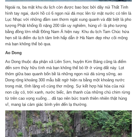
Ngoài ra, ba mặt khu du lịch còn được bao bọc bởi dãy núi Thất Tinh
hình tay ngai, dưới hồ có 6 ngọn núi đá mọc lên từ mặt nước có tên là
Lục Nhạc với những đầm sen thơm ngát xung quanh và đặt biệt là pho
tượng Phật khổng lồ nặng 200 tấn uy nghiêm, hùng vĩ- là pho tượng
bằng đồng lớn nhất Đông Nam Á hiện nay. Khu du lịch Tam Chúc hứa
hẹn sẽ là điểm du lịch tâm linh hấp dẫn ở Hà Nam đẹp như cõi mộng
mà bạn không thể bỏ qua.
Ao Dong
Ao Dong thuộc địa phận xã Liên Sơn, huyện Kim Bảng cũng là điểm
đến sơn thủy hữu tình mà bạn không thể bỏ lỡ ở vùng đất này. Lọt
thỏm giữa bao quanh bốn bề là những ngọn núi đá sừng sững, ao
Dong rộng khoảng 300 mẫu bất ngờ hiện ra bằng một khoảng nước
trong mát, tĩnh lặng vô cùng thơ mộng. Sự kết hợp hài hòa của núi
non cây cỏ, trời xanh, nước biếc, âm thanh của những chú chim rừng
từ trên cao vọng xuống… đã tạo nên bức tranh thiên nhiên thật hùng
vĩ, mang lại cảm giác bình yên đến lạ thường.