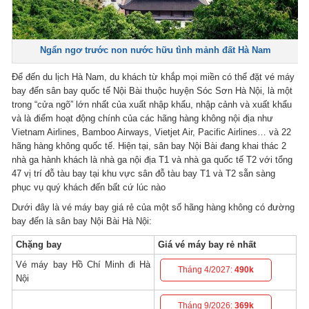
Ngẩn ngơ trước non nước hữu tình mảnh đất Hà Nam
Để đến du lịch Hà Nam, du khách từ khắp mọi miền có thể đặt vé máy
bay đến sân bay quốc tế Nội Bài thuộc huyện Sóc Sơn Hà Nội, là một
trong “cửa ngõ” lớn nhất của xuất nhập khẩu, nhập cảnh và xuất khẩu
và là điểm hoạt động chính của các hãng hàng không nội địa như
Vietnam Airlines, Bamboo Airways, Vietjet Air, Pacific Airlines… và 22
hãng hàng không quốc tế. Hiện tại, sân bay Nội Bài đang khai thác 2
nhà ga hành khách là nhà ga nội địa T1 và nhà ga quốc tế T2 với tổng
47 vị trí đỗ tàu bay tại khu vực sân đỗ tàu bay T1 và T2 sẵn sàng
phục vụ quý khách đến bất cứ lúc nào
Dưới đây là vé máy bay giá rẻ của một số hãng hàng không có đường
bay đến là sân bay Nội Bài Hà Nội:
Chặng bay
Giá vé máy bay rẻ nhất
Vé máy bay Hồ Chí Minh đi Hà
Tháng 4/2027:
490k
Nội
Tháng 9/2026:
369k