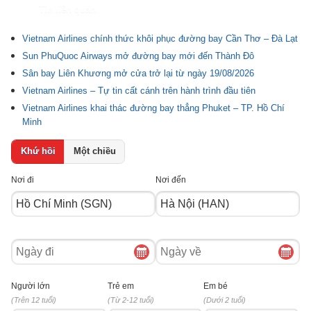
Tin liên quan
Vietnam Airlines chính thức khôi phục đường bay Cần Thơ – Đà Lạt
Sun PhuQuoc Airways mở đường bay mới đến Thành Đô
Sân bay Liên Khương mở cửa trở lại từ ngày 19/08/2026
Vietnam Airlines – Tự tin cất cánh trên hành trình đầu tiên
Vietnam Airlines khai thác đường bay thẳng Phuket – TP. Hồ Chí
Minh
Khứ hồi
Một chiều
Nơi đi
Nơi đến
Ngày
Ngày
đi
về
Người lớn
Trẻ em
Em bé
(Trên 12 tuổi)
(Từ 2-12 tuổi)
(Dưới 2 tuổi)