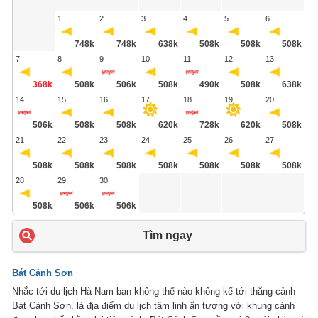
1
2
3
4
5
6
748k
748k
638k
508k
508k
508k
7
8
9
10
11
12
13
368k
508k
506k
508k
490k
508k
638k
14
15
16
17
18
19
20
506k
508k
508k
620k
728k
620k
508k
21
22
23
24
25
26
27
508k
508k
508k
508k
508k
508k
508k
28
29
30
508k
506k
506k
Tìm ngay
Bát Cảnh Sơn
Nhắc tới du lịch Hà Nam bạn không thể nào không kể tới thắng cảnh
Bát Cảnh Sơn, là địa điểm du lịch tâm linh ấn tượng với khung cảnh