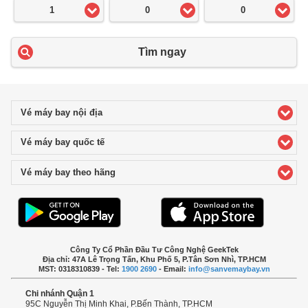
1
0
0
Tìm ngay
Vé máy bay nội địa
click to expand contents
Vé máy bay quốc tế
click to expand contents
Vé máy bay theo hãng
click to expand contents
Công Ty Cổ Phần Đầu Tư Công Nghệ GeekTek
Địa chỉ: 47A Lê Trọng Tấn, Khu Phố 5, P.Tân Sơn Nhì, TP.HCM
MST: 0318310839 - Tel:
1900 2690
- Email:
info@sanvemaybay.vn
Chi nhánh Quận 1
95C Nguyễn Thị Minh Khai, P.Bến Thành, TP.HCM