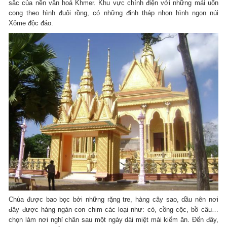
sắc của nền văn hoá Khmer. Khu vực chính điện với những mái uốn
cong theo hình đuôi rồng, có những đỉnh tháp nhọn hình ngọn núi
Xôme độc đáo.
Chùa được bao bọc bởi những rặng tre, hàng cây sao, dầu nên nơi
đây được hàng ngàn con chim các loại như: cò, cồng cộc, bồ câu…
chọn làm nơi nghỉ chân sau một ngày dài miệt mài kiếm ăn. Đến đây,