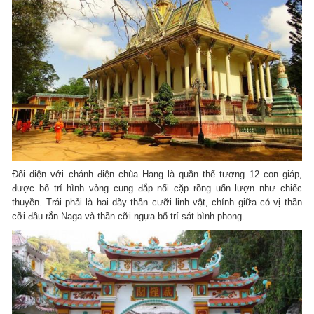
Đối diện với chánh điện chùa Hang là quần thể tượng 12 con giáp,
được bố trí hình vòng cung đắp nổi cặp rồng uốn lượn như chiếc
thuyền. Trái phải là hai dãy thần cưỡi linh vật, chính giữa có vị thần
cỡi đầu rắn Naga và thần cỡi ngựa bố trí sát bình phong.