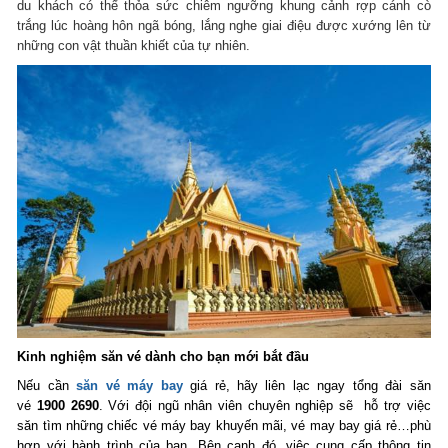
du khách có thể thỏa sức chiêm ngưỡng khung cảnh rợp cánh cò
trắng lúc hoàng hôn ngã bóng, lắng nghe giai điệu được xướng lên từ
những con vật thuần khiết của tự nhiên.
Kinh nghiệm săn vé dành cho bạn mới bắt đầu
Nếu cần
săn vé máy bay
giá rẻ, hãy liên lạc ngay tổng đài săn
vé
1900 2690
. Với đội ngũ nhân viên chuyên nghiệp sẽ hỗ trợ việc
săn tìm những chiếc vé máy bay khuyến mãi, vé may bay giá rẻ…phù
hợp với hành trình của bạn. Bên cạnh đó, việc cung cấp thông tin