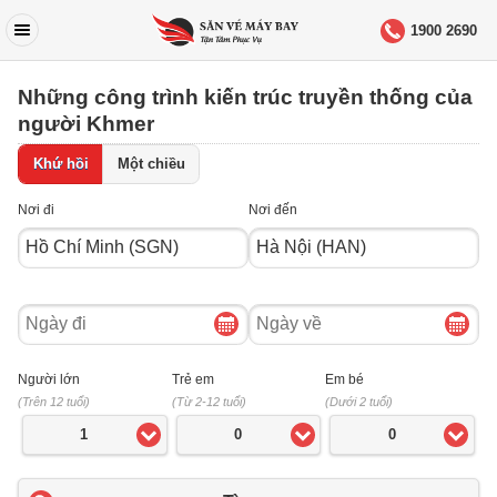
1900 2690
Những công trình kiến trúc truyền thống của
người Khmer
Khứ hồi
Một chiều
Nơi đi
Nơi đến
Ngày
Ngày
đi
về
Người lớn
Trẻ em
Em bé
(Trên 12 tuổi)
(Từ 2-12 tuổi)
(Dưới 2 tuổi)
1
0
0