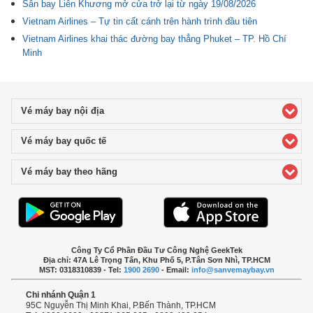
Sân bay Liên Khương mở cửa trở lại từ ngày 19/08/2026
Vietnam Airlines – Tự tin cất cánh trên hành trình đầu tiên
Vietnam Airlines khai thác đường bay thẳng Phuket – TP. Hồ Chí
Minh
Vé máy bay nội địa
click to expand contents
Vé máy bay quốc tế
click to expand contents
Vé máy bay theo hãng
click to expand contents
Công Ty Cổ Phần Đầu Tư Công Nghệ GeekTek
Địa chỉ: 47A Lê Trọng Tấn, Khu Phố 5, P.Tân Sơn Nhì, TP.HCM
MST: 0318310839 - Tel:
1900 2690
- Email:
info@sanvemaybay.vn
Chi nhánh Quận 1
95C Nguyễn Thị Minh Khai, P.Bến Thành, TP.HCM