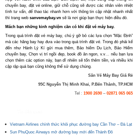
chuyến bay, đặt vé online, giữ chỗ cũng sẽ được các nhân viên nhiệt
tình tư vấn, để thao tác nhanh hơn với thông tin cập nhật nhanh nhất
thì trang web
sanvemaybay.vn
sẽ là nơi giúp bạn thực hiện điều đó.
Mách bạn những kinh nghiệm cần có khi đặt vé máy bay.
Trong quá trình đặt vé máy bay, chú ý gỡ bỏ các lựa chọn “Mặc Định”
mà các hãng bay hay đưa vào trong quá trình đặt vé. Trong đó phải kể
đến như Hành Lý Kí gửi mua thêm, Bảo hiểm Du Lịch, Bảo Hiểm
chuyến bay, Chọn vị trí ngồi đẹp, book đồ ăn ngon, v.v… nếu bạn lựa
chọn thêm các option này, bạn dĩ nhiên sẽ tốn thêm tiền, và nhiều khi
cập rập quá bạn cũng không thể sử dụng chúng.
Săn Vé Máy Bay Giá Rẻ
95C Nguyễn Thị Minh Khai, P.Bến Thành, TP.HCM
Tel :
1900 2690
–
02871 065 065
Tin liên quan
Vietnam Airlines chính thức khôi phục đường bay Cần Thơ – Đà Lạt
Sun PhuQuoc Airways mở đường bay mới đến Thành Đô