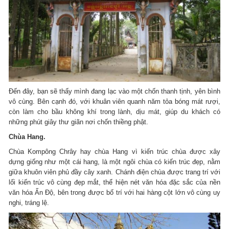
Đến đây, bạn sẽ thấy mình đang lạc vào một chốn thanh tịnh, yên bình
vô cùng. Bên cạnh đó, với khuân viên quanh năm tỏa bóng mát rượi,
còn làm cho bầu không khí trong lành, dịu mát, giúp du khách có
những phút giây thư giãn nơi chốn thiềng phật.
Chùa Hang.
Chùa Kompông Chrây hay chùa Hang vì kiến trúc chùa được xây
dựng giống như một cái hang, là một ngôi chùa có kiến trúc đẹp, nằm
giữa khuôn viên phủ đầy cây xanh. Chánh điện chùa được trang trí với
lối kiến trúc vô cùng đẹp mắt, thể hiện nét văn hóa đặc sắc của nền
văn hóa Ấn Độ, bên trong được bố trí với hai hàng cột lớn vô cùng uy
nghi, tráng lệ.