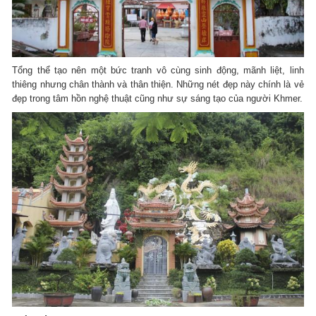
Tổng thể tạo nên một bức tranh vô cùng sinh động, mãnh liệt, linh
thiêng nhưng chân thành và thân thiện. Những nét đẹp này chính là vẻ
đẹp trong tâm hồn nghệ thuật cũng như sự sáng tạo của người Khmer.