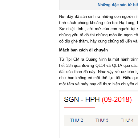
Những đặc sản từ biể
Nơi đây đã sản sinh ra những con người nhiệt
tính cách phóng khoáng của trai Hạ Long, 
Sự nhiệt tình , cởi mở của con người tại 
những yếu tố đó thì những món ăn ngon cộp
có dịp ghé thăm, hãy cùng chúng tôi đến và
Mách bạn cách di chuyển
Từ TpHCM ra Quảng Ninh là một hành trình r
hết 33h qua đường QL14 và QL1A qua các t
đất của than đá này. Như vậy về cơ bản lựa
như bạn không có một thể lực tốt. Điều qua
một tấm vé máy bay để thực hiện chuyến đi 