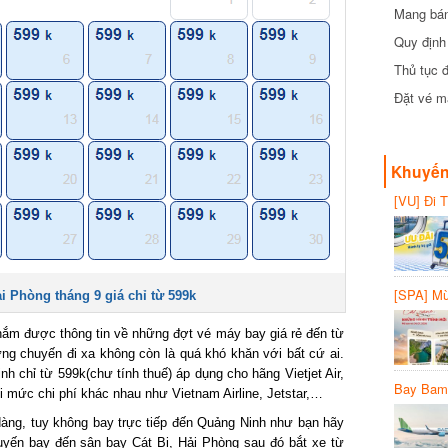
Mang bánh 
đồng
Quy định 
Thủ tục đ
Đặt vé máy
Khuyến 
[VU] Đi T
giảm 50% 
[SPA] Mừn
 Phòng tháng 9 giá chỉ từ 599k
20%
ắm được thông tin về những đợt vé máy bay giá rẻ đến từ
g chuyến đi xa không còn là quá khó khăn với bất cứ ai.
 chỉ từ 599k(chư tính thuế) áp dụng cho hãng Vietjet Air,
Bay Bambo
 mức chi phí khác nhau như Vietnam Airline, Jetstar,…
ng, tuy không bay trực tiếp đến Quảng Ninh như bạn hãy
n bay đến sân bay Cát Bi, Hải Phòng sau đó bắt xe từ