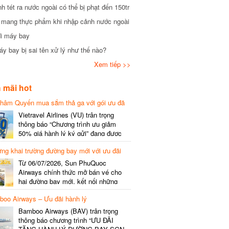
tét ra nước ngoài có thể bị phạt đến 150tr
mang thực phẩm khi nhập cảnh nước ngoài
i máy bay
 bay bị sai tên xử lý như thế nào?
Xem tiếp >>
mãi hot
hâm Quyến mua sắm thả ga với gói ưu đã
phí gói cước
Vietravel Airlines (VU) trân trọng
thông báo “Chương trình ưu giảm
50% giá hành lý ký gửi” đang được
triển khai cho đường bay quốc tế mới
g khai trường đường bay mới với ưu đãi
kết nối từ TP. Hồ Chí Minh
(SGN) đi Thâm Quyến – Trung Quốc
Từ 06/07/2026, Sun PhuQuoc
(SZX), chi tiết như sau: LỊCH BAY
Airways chính thức mở bán vé cho
CHI TIẾT Đường bay SHCB Giờ khởi
hai đường bay mới, kết nối những
hành Giờ đến Tần suất…
điểm đến giàu trải nghiệm, giúp hành
o Airways – Ưu đãi hành lý
khách khám phá vẻ đẹp thiên nhiên
và văn hóa của miền Trung Việt Nam.
Bamboo Airways (BAV) trân trọng
Thông tin đường bay mới Đường bay
thông báo chương trình “ƯU ĐÃI
SHCB Giờ bay Tần suất Thời gian