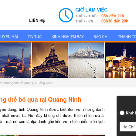
GIỜ LÀM VIỆC
08h đến 21h
THỨ 2 - THỨ 6:
LIÊN HỆ
08h30 đến 20h
THỨ 7 - CN:
UYẾN MÃI
TIN TỨC
KINH NGHIỆM BAY
BÁO CHÍ
THANH T
ển không thể bỏ qua tại Quảng Ninh
g thể bỏ qua tại Quảng Ninh
ên dáng, tỉnh Quảng Ninh được biết đến với những danh
Khứ h
nhất nước ta. Nơi đây không chỉ được thiên nhiên ưu ái
, mà nó còn là địa danh gắn liền với nhiều diễn biến lịch
Hồ Chí 