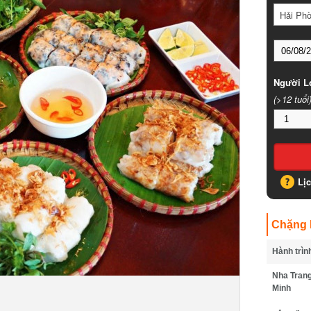
Hải Phò
Người Lớ
(>12 tuổi)
Lịc
Chặng B
Hành trình
Nha Trang 
Minh