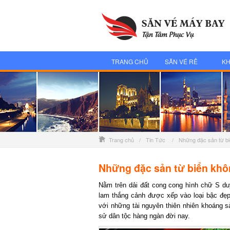
TRANG CHỦ
SĂN VÉ RẺ
KH
Trang chủ
/
Tin Tức
/
Những đặc sản từ bi
Những đặc sản từ biển khôn
Nằm trên dải đất cong cong hình chữ S duy
lam thắng cảnh được xếp vào loại bậc đẹp 
với những tài nguyên thiên nhiên khoáng sản
sử dân tộc hàng ngàn đời nay.