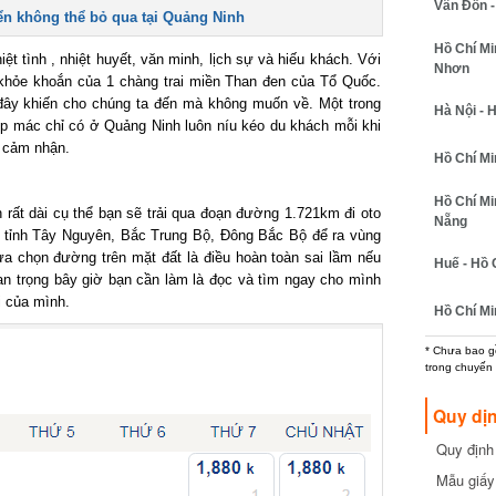
Vân Đồn - 
n không thể bỏ qua tại Quảng Ninh
Hồ Chí Min
 tình , nhiệt huyết, văn minh, lịch sự và hiếu khách. Với
Nhơn
khỏe khoắn của 1 chàng trai miền Than đen của Tổ Quốc.
đây khiến cho chúng ta đến mà không muốn về. Một trong
Hà Nội - H
 mác chỉ có ở Quảng Ninh luôn níu kéo du khách mỗi khi
 cảm nhận.
Hồ Chí Minh
Hồ Chí Min
ất dài cụ thể bạn sẽ trải qua đoạn đường 1.721km đi oto
Nẵng
ỉnh Tây Nguyên, Bắc Trung Bộ, Đông Bắc Bộ để ra vùng
 chọn đường trên mặt đất là điều hoàn toàn sai lầm nếu
Huế - Hồ C
n trọng bây giờ bạn cần làm là đọc và tìm ngay cho mình
của mình.
Hồ Chí Min
* Chưa bao gồm
trong chuyến b
Quy dịn
Quy định m
cần biết
Mẫu giấy 