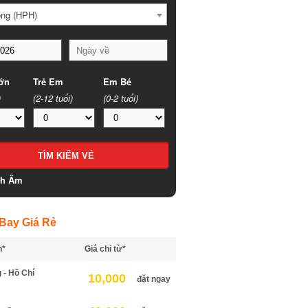
ng (HPH)
n
Trẻ Em
Em Bé
(2-12 tuổi)
(0-2 tuổi)
h Âm
ay Giá Rẻ
*
Giá chỉ từ*
- Hồ Chí
10,000
đặt ngay