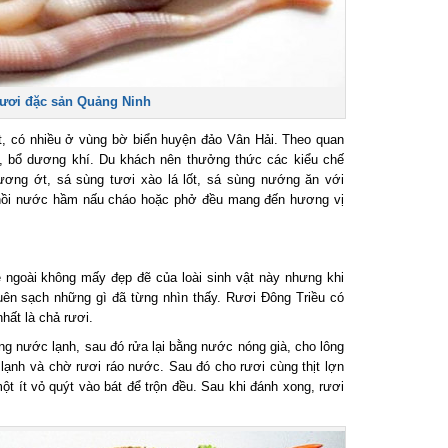
ươi đặc sản Quảng Ninh
, có nhiều ở vùng bờ biển huyện đảo Vân Hải. Theo quan
, bổ dương khí. Du khách nên thưởng thức các kiểu chế
ng ớt, sá sùng tươi xào lá lốt, sá sùng nướng ăn với
nồi nước hầm nấu cháo hoặc phở đều mang đến hương vị
ngoài không mấy đẹp đẽ của loài sinh vật này nhưng khi
n sạch những gì đã từng nhìn thấy. Rươi Đông Triều có
ất là chả rươi.
nước lạnh, sau đó rửa lại bằng nước nóng già, cho lông
 lạnh và chờ rươi ráo nước. Sau đó cho rươi cùng thịt lợn
ột ít vỏ quýt vào bát để trộn đều. Sau khi đánh xong, rươi