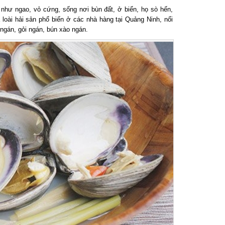
như ngao, vỏ cứng, sống nơi bùn đất, ở biển, họ sò hến,
 loài hải sản phổ biến ở các nhà hàng tại Quảng Ninh, nổi
gán, gỏi ngán, bún xào ngán.