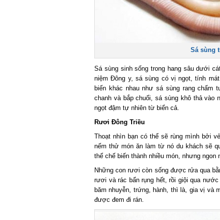
Sá sùng t
Sá sùng sinh sống trong hang sâu dưới cát
niệm Đông y, sá sùng có vị ngọt, tính mát
biến khác nhau như sá sùng rang chấm tươ
chanh và bắp chuối, sá sùng khô thả vào 
ngọt đậm tự nhiên từ biển cả.
Rươi Đông Triều
Thoạt nhìn bạn có thể sẽ rùng mình bởi vẻ 
nếm thử món ăn làm từ nó du khách sẽ quê
thể chế biến thành nhiều món, nhưng ngon nh
Những con rươi còn sống được rửa qua bằng 
rươi và rác bẩn rụng hết, rồi giội qua nước
băm nhuyễn, trứng, hành, thì là, gia vị và m
được đem đi rán.