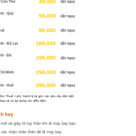
49,000
Cần Thơ
đặt ngay
h - Quy
58,000
đặt ngay
90,000
uế
đặt ngay
169,000
 - Đà Lạt
đặt ngay
h - Đà
198,000
đặt ngay
290,000
hí Minh
đặt ngay
290,000
h - Huế
đặt ngay
: Thuế + phí, hành lý ký gửi, các yêu cầu đặc biệt
ay và có áp dụng các điều kiện.
h bay
ới về giấy tờ tuỳ thân khi đi máy bay bạn
xác nhận nhân thân để đi máy bay