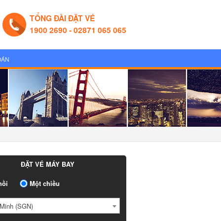
TỔNG ĐÀI ĐẶT VÉ
1900 2690 - 02871 065 065
OÁN
ĐẶT VÉ MÁY BAY
ồi
Một chiều
Minh (SGN)