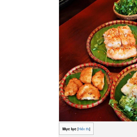
Mục lục
[
Hiển thị
]