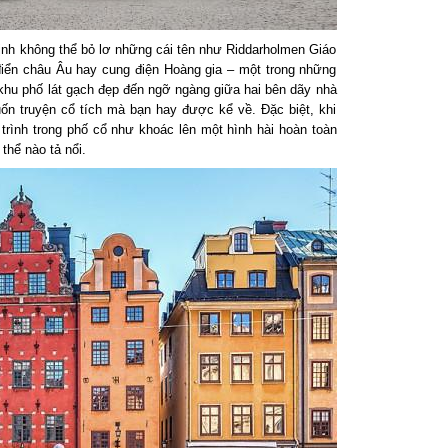
ịnh không thể bỏ lơ những cái tên như Riddarholmen Giáo
 điển châu Âu hay cung điện Hoàng gia – một trong những
g khu phố lát gạch đẹp đến ngỡ ngàng giữa hai bên dãy nhà
n truyện cổ tích mà bạn hay được kể về. Đặc biệt, khi
rình trong phố cổ như khoác lên một hình hài hoàn toàn
thể nào tả nổi.