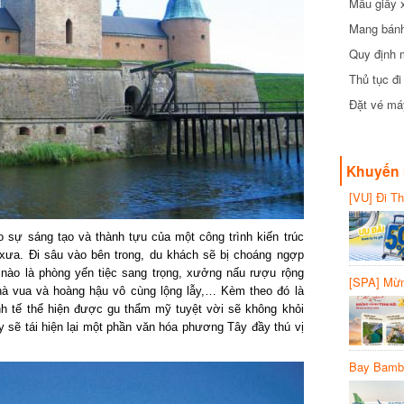
Mẫu giấy 
Mang bánh 
đồng
Quy định 
Thủ tục đ
Đặt vé máy
Khuyến 
[VU] Đi T
giảm 50% 
o sự sáng tạo và thành tựu của một công trình kiến trúc
xưa. Đi sâu vào bên trong, du khách sẽ bị choáng ngợp
nào là phòng yến tiệc sang trọng, xưởng nấu rượu rộng
[SPA] Mừn
nhà vua và hoàng hậu vô cùng lộng lẫy,… Kèm theo đó là
20%
tinh tế thể hiện được gu thẩm mỹ tuyệt vời sẽ không khỏi
ây sẽ tái hiện lại một phần văn hóa phương Tây đầy thú vị
Bay Bambo