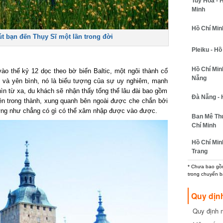
Tuy Hòa - 
Minh
Hồ Chí Minh
t bạn đến Thụy Sĩ một lần trong đời
Pleiku - Hồ
Hồ Chí Min
o thế kỷ 12 dọc theo bờ biển Baltic, một ngôi thành cổ
Nẵng
ẻ và yên bình, nó là biểu tượng của sự uy nghiêm, mạnh
ìn từ xa, du khách sẽ nhận thấy tổng thể lâu đài bao gồm
Đà Nẵng - 
bên trong thành, xung quanh bên ngoài được che chắn bởi
ừng như chẳng có gì có thể xâm nhập được vào được.
Ban Mê Thu
Chí Minh
Hồ Chí Min
Trang
* Chưa bao gồm
trong chuyến b
Quy dịn
Quy định m
cần biết