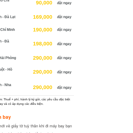
Hồ Chí
90,000
đặt ngay
169,000
 - Đà Lạt
đặt ngay
190,000
 Chí Minh
đặt ngay
h - Đà
198,000
đặt ngay
290,000
Hải Phòng
đặt ngay
ột - Hồ
290,000
đặt ngay
h - Nha
290,000
đặt ngay
: Thuế + phí, hành lý ký gửi, các yêu cầu đặc biệt
ay và có áp dụng các điều kiện.
h bay
ới về giấy tờ tuỳ thân khi đi máy bay bạn