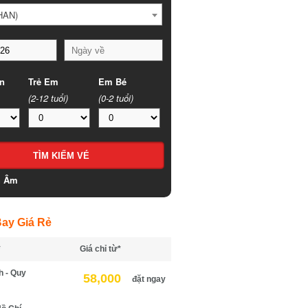
HAN)
n
Trẻ Em
Em Bé
(2-12 tuổi)
(0-2 tuổi)
h Âm
ay Giá Rẻ
*
Giá chỉ từ*
h - Quy
58,000
đặt ngay