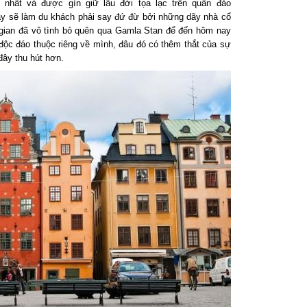
nhất và được gìn giữ lâu đời tọa lạc trên quần đảo
y sẽ làm du khách phải say đứ đừ bởi những dãy nhà cổ
 gian đã vô tình bỏ quên qua Gamla Stan để đến hôm nay
c đáo thuộc riêng về mình, đâu đó có thêm thắt của sự
đây thu hút hơn.