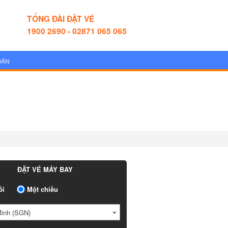
TỔNG ĐÀI ĐẶT VÉ
1900 2690 - 02871 065 065
OÁN
ĐẶT VÉ MÁY BAY
ồi
Một chiều
Minh (SGN)