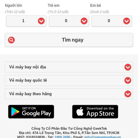
Người lớn
Trẻ em
Em bé
(Trên 12 tuổi)
(Từ 2-12 tuổi)
(Dưới 2 tuổi)
1
0
0
Tìm ngay
Vé máy bay nội địa
click to expand contents
Vé máy bay quốc tế
click to expand contents
Vé máy bay theo hãng
click to expand contents
Công Ty Cổ Phần Đầu Tư Công Nghệ GeekTek
Địa chỉ: 47A Lê Trọng Tấn, Khu Phố 5, P.Tân Sơn Nhì, TP.HCM
MST: 0318310839 - Tel:
1900 2690
- Email:
info@sanvemaybay.vn