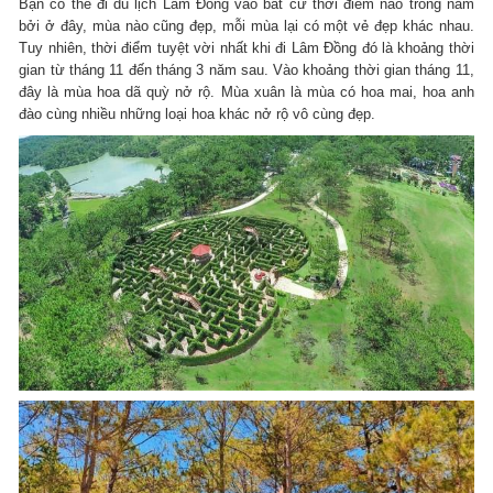
Bạn có thể đi du lịch Lâm Đồng vào bất cứ thời điểm nào trong năm
bởi ở đây, mùa nào cũng đẹp, mỗi mùa lại có một vẻ đẹp khác nhau.
Tuy nhiên, thời điểm tuyệt vời nhất khi đi Lâm Đồng đó là khoảng thời
gian từ tháng 11 đến tháng 3 năm sau. Vào khoảng thời gian tháng 11,
đây là mùa hoa dã quỳ nở rộ. Mùa xuân là mùa có hoa mai, hoa anh
đào cùng nhiều những loại hoa khác nở rộ vô cùng đẹp.