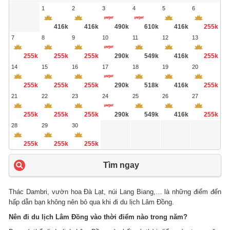
1
2
3
4
5
6
416k
416k
490k
610k
416k
255k
7
8
9
10
11
12
13
255k
255k
255k
290k
549k
416k
255k
14
15
16
17
18
19
20
255k
255k
255k
290k
518k
416k
255k
21
22
23
24
25
26
27
255k
255k
255k
290k
549k
416k
255k
28
29
30
255k
255k
255k
Tìm ngay
Thác Dambri, vườn hoa Đà Lạt, núi Lang Biang,… là những điểm đến
hấp dẫn bạn không nên bỏ qua khi đi du lịch Lâm Đồng.
Nên đi du lịch Lâm Đồng vào thời điểm nào trong năm?