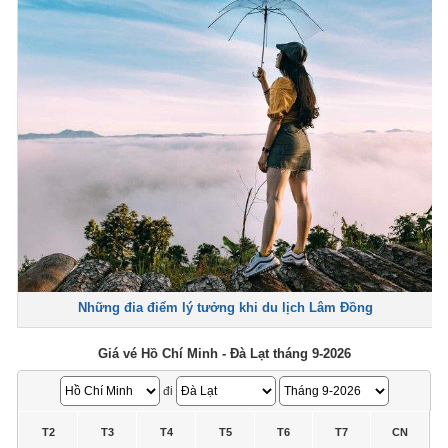
Những đia điểm lý tưởng khi du lịch Lâm Đồng
Giá vé Hồ Chí Minh - Đà Lạt tháng 9-2026
đi
T2
T3
T4
T5
T6
T7
CN