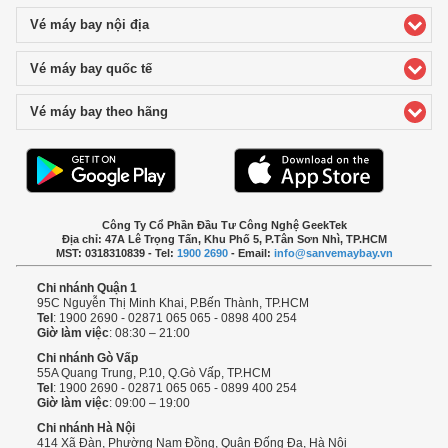
Vé máy bay nội địa
click to expand contents
Vé máy bay quốc tế
click to expand contents
Vé máy bay theo hãng
click to expand contents
Công Ty Cổ Phần Đầu Tư Công Nghệ GeekTek
Địa chỉ: 47A Lê Trọng Tấn, Khu Phố 5, P.Tân Sơn Nhì, TP.HCM
MST: 0318310839 - Tel:
1900 2690
- Email:
info@sanvemaybay.vn
Chi nhánh Quận 1
95C Nguyễn Thị Minh Khai, P.Bến Thành, TP.HCM
Tel
: 1900 2690 - 02871 065 065 - 0898 400 254
Giờ làm việc
: 08:30 – 21:00
Chi nhánh Gò Vấp
55A Quang Trung, P.10, Q.Gò Vấp, TP.HCM
Tel
: 1900 2690 - 02871 065 065 - 0899 400 254
Giờ làm việc
: 09:00 – 19:00
Chi nhánh Hà Nội
414 Xã Đàn, Phường Nam Đồng, Quận Đống Đa, Hà Nội