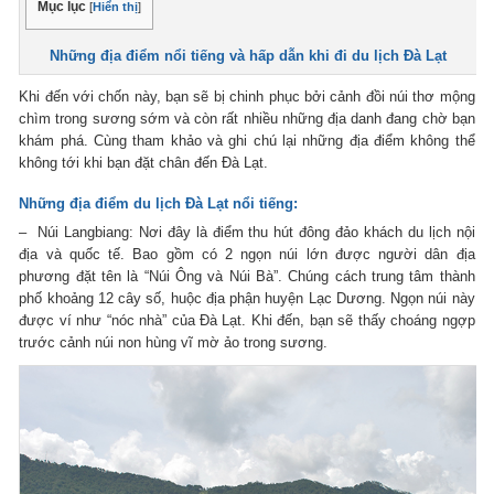
Mục lục
[
Hiển thị
]
Những địa điểm nổi tiếng và hấp dẫn khi đi du lịch Đà Lạt
Khi đến với chốn này, bạn sẽ bị chinh phục bởi cảnh đồi núi thơ mộng
chìm trong sương sớm và còn rất nhiều những địa danh đang chờ bạn
khám phá. Cùng tham khảo và ghi chú lại những địa điểm không thể
không tới khi bạn đặt chân đến Đà Lạt.
Những địa điểm du lịch Đà Lạt nổi tiếng:
– Núi Langbiang: Nơi đây là điểm thu hút đông đảo khách du lịch nội
địa và quốc tế. Bao gồm có 2 ngọn núi lớn được người dân địa
phương đặt tên là “Núi Ông và Núi Bà”. Chúng cách trung tâm thành
phố khoảng 12 cây số, huộc địa phận huyện Lạc Dương. Ngọn núi này
được ví như “nóc nhà” của Đà Lạt. Khi đến, bạn sẽ thấy choáng ngợp
trước cảnh núi non hùng vĩ mờ ảo trong sương.