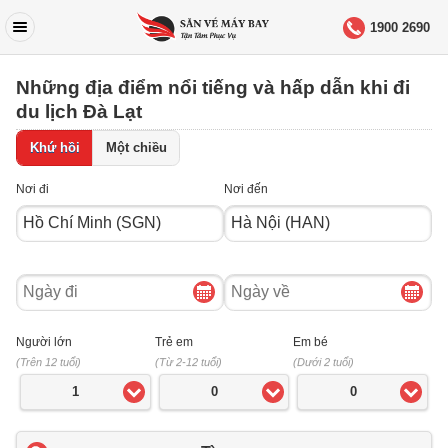
1900 2690
Những địa điểm nổi tiếng và hấp dẫn khi đi
du lịch Đà Lạt
Khứ hồi
Một chiều
Nơi đi
Nơi đến
Ngày
Ngày
đi
về
Người lớn
Trẻ em
Em bé
(Trên 12 tuổi)
(Từ 2-12 tuổi)
(Dưới 2 tuổi)
1
0
0