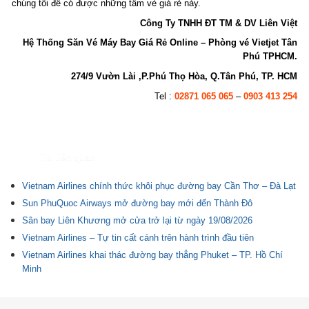
chúng tôi để có được những tấm vé giá rẻ này.
Công Ty TNHH ĐT TM & DV Liên Việt
Hệ Thống Săn Vé Máy Bay Giá Rẻ Online – Phòng vé Vietjet Tân
Phú TPHCM.
274/9 Vườn Lài ,P.Phú Thọ Hòa, Q.Tân Phú, TP. HCM
Tel :
02871 065 065
–
0903 413 254
Tin liên quan
Vietnam Airlines chính thức khôi phục đường bay Cần Thơ – Đà Lạt
Sun PhuQuoc Airways mở đường bay mới đến Thành Đô
Sân bay Liên Khương mở cửa trở lại từ ngày 19/08/2026
Vietnam Airlines – Tự tin cất cánh trên hành trình đầu tiên
Vietnam Airlines khai thác đường bay thẳng Phuket – TP. Hồ Chí
Minh