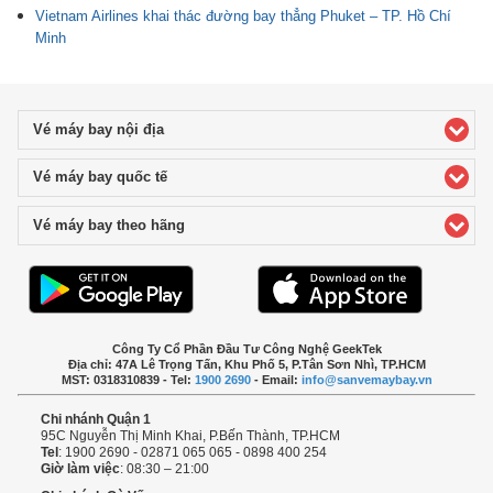
Vietnam Airlines khai thác đường bay thẳng Phuket – TP. Hồ Chí
Minh
Vé máy bay nội địa
click to expand contents
Vé máy bay quốc tế
click to expand contents
Vé máy bay theo hãng
click to expand contents
Công Ty Cổ Phần Đầu Tư Công Nghệ GeekTek
Địa chỉ: 47A Lê Trọng Tấn, Khu Phố 5, P.Tân Sơn Nhì, TP.HCM
MST: 0318310839 - Tel:
1900 2690
- Email:
info@sanvemaybay.vn
Chi nhánh Quận 1
95C Nguyễn Thị Minh Khai, P.Bến Thành, TP.HCM
Tel
: 1900 2690 - 02871 065 065 - 0898 400 254
Giờ làm việc
: 08:30 – 21:00