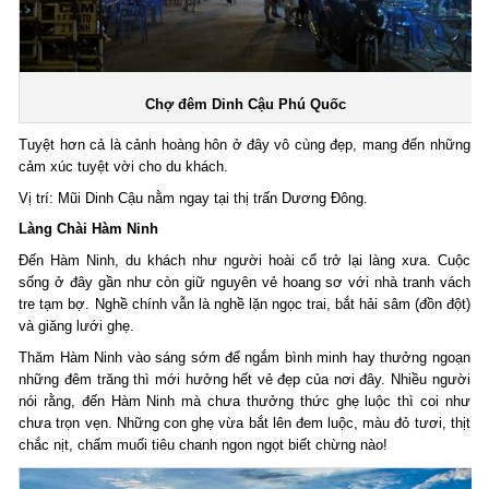
Chợ đêm Dinh Cậu Phú Quốc
Tuyệt hơn cả là cảnh hoàng hôn ở đây vô cùng đẹp, mang đến những
cảm xúc tuyệt vời cho du khách.
Vị trí: Mũi Dinh Cậu nằm ngay tại thị trấn Dương Đông.
Làng Chài Hàm Ninh
Ðến Hàm Ninh, du khách như người hoài cổ trở lại làng xưa. Cuộc
sống ở đây gần như còn giữ nguyên vẻ hoang sơ với nhà tranh vách
tre tạm bợ. Nghề chính vẫn là nghề lặn ngọc trai, bắt hải sâm (đồn đột)
và giăng lưới ghẹ.
Thăm Hàm Ninh vào sáng sớm để ngắm bình minh hay thưởng ngoạn
những đêm trăng thì mới hưởng hết vẻ đẹp của nơi đây. Nhiều người
nói rằng, đến Hàm Ninh mà chưa thưởng thức ghẹ luộc thì coi như
chưa trọn vẹn. Những con ghẹ vừa bắt lên đem luộc, màu đỏ tươi, thịt
chắc nịt, chấm muối tiêu chanh ngon ngọt biết chừng nào!