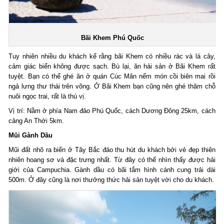
Bãi Khem Phú Quốc
Tuy nhiên nhiều du khách kể rằng bãi Khem có nhiều rác và lá cây,
cảm giác biển không được sạch. Bù lại, ăn hải sản ở Bãi Khem rất
tuyệt. Bạn có thể ghé ăn ở quán Cúc Mân nếm món cồi biên mai rồi
ngả lưng thư thái trên võng. Ở Bãi Khem bạn cũng nên ghé thăm chỗ
nuôi ngọc trai, rất là thú vị.
Vị trí: Nằm ở phía Nam đảo Phú Quốc, cách Dương Đông 25km, cách
cảng An Thới 5km.
Mũi Gành Dầu
Mũi đất nhô ra biển ở Tây Bắc đảo thu hút du khách bởi vẻ đẹp thiên
nhiên hoang sơ và đặc trưng nhất. Từ đây có thể nhìn thấy được hải
giới của Campuchia. Gành dầu có bãi tắm hình cánh cung trải dài
500m. Ở đây cũng là nơi thưởng thức hải sản tuyệt vời cho du khách.