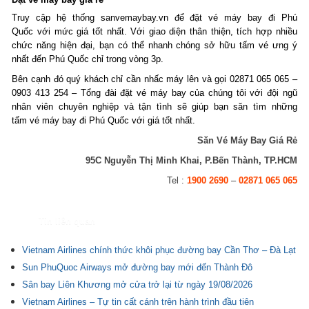
Truy cập hệ thống sanvemaybay.vn để đặt vé máy bay đi Phú
Quốc với mức giá tốt nhất. Với giao diện thân thiện, tích hợp nhiều
chức năng hiện đại, bạn có thể nhanh chóng sở hữu tấm vé ưng ý
nhất đến Phú Quốc chỉ trong vòng 3p.
Bên cạnh đó quý khách chỉ cần nhấc máy lên và gọi 02871 065 065 –
0903 413 254 – Tổng đài đặt vé máy bay của chúng tôi với đội ngũ
nhân viên chuyên nghiệp và tận tình sẽ giúp bạn săn tìm những
tấm vé máy bay đi Phú Quốc với giá tốt nhất.
Săn Vé Máy Bay Giá Rẻ
95C Nguyễn Thị Minh Khai, P.Bến Thành, TP.HCM
Tel :
1900 2690
–
02871 065 065
Tin liên quan
Vietnam Airlines chính thức khôi phục đường bay Cần Thơ – Đà Lạt
Sun PhuQuoc Airways mở đường bay mới đến Thành Đô
Sân bay Liên Khương mở cửa trở lại từ ngày 19/08/2026
Vietnam Airlines – Tự tin cất cánh trên hành trình đầu tiên