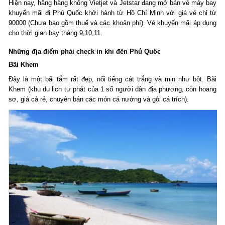
Hiện nay, hãng hàng không Vietjet và Jetstar đang mở bán vé máy bay
khuyến mãi đi Phú Quốc khởi hành từ Hồ Chí Minh với giá vé chỉ từ
90000 (Chưa bao gồm thuế và các khoản phí). Vé khuyến mãi áp dụng
cho thời gian bay tháng 9,10,11.
Những địa điểm phải check in khi đến Phú Quốc
Bãi Khem
Đây là một bãi tắm rất đẹp, nổi tiếng cát trắng và mịn như bột. Bãi
Khem (khu du lịch tự phát của 1 số người dân địa phương, còn hoang
sơ, giá cả rẻ, chuyên bán các món cá nướng và gỏi cá trích).