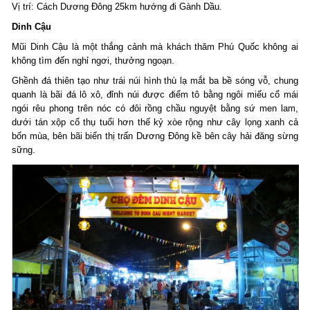
Vị trí: Cách Dương Đông 25km hướng đi Gành Dầu.
Dinh Cậu
Mũi Dinh Cậu là một thắng cảnh mà khách thăm Phú Quốc không ai
không tìm đến nghỉ ngơi, thưởng ngoạn.
Ghềnh đá thiên tạo như trái núi hình thù lạ mắt ba bề sóng vỗ, chung
quanh là bãi đá lô xô, đỉnh núi được điểm tô bằng ngôi miếu cổ mái
ngói rêu phong trên nóc có đôi rồng chầu nguyệt bằng sứ men lam,
dưới tán xộp cổ thụ tuổi hơn thế kỷ xòe rộng như cây lọng xanh cả
bốn mùa, bên bãi biển thị trấn Dương Ðông kề bên cây hải đăng sừng
sững.