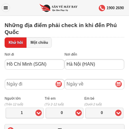
1900 2690
Những địa điểm phải check in khi đến Phú
Quốc
Khứ hồi
Một chiều
Nơi đi
Nơi đến
Ngày
Ngày
đi
về
Người lớn
Trẻ em
Em bé
(Trên 12 tuổi)
(Từ 2-12 tuổi)
(Dưới 2 tuổi)
1
0
0