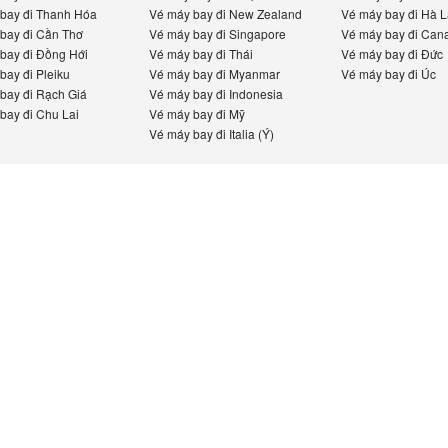
ay đi Thanh Hóa
Vé máy bay đi New Zealand
Vé máy bay đi Hà La
ay đi Cần Thơ
Vé máy bay đi Singapore
Vé máy bay đi Cana
ay đi Đồng Hới
Vé máy bay đi Thái
Vé máy bay đi Đức
ay đi Pleiku
Vé máy bay đi Myanmar
Vé máy bay đi Úc
ay đi Rạch Giá
Vé máy bay đi Indonesia
ay đi Chu Lai
Vé máy bay đi Mỹ
Vé máy bay đi Italia (Ý)