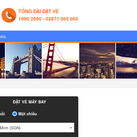
TỔNG ĐÀI ĐẶT VÉ
1900 2690 - 02871 065 065
OÁN
ĐẶT VÉ MÁY BAY
ồi
Một chiều
Minh (SGN)