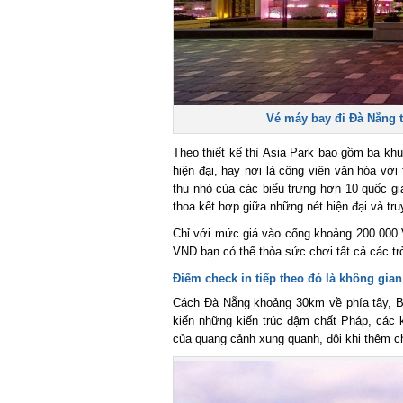
Vé máy bay đi Đà Nẵng
th
Theo thiết kế thì Asia Park bao gồm ba khu v
hiện đại, hay nơi là công viên văn hóa với 
thu nhỏ của các biểu trưng hơn 10 quốc gia
thoa kết hợp giữa những nét hiện đại và truy
Chỉ với mức giá vào cổng khoảng 200.000 V
VND bạn có thể thỏa sức chơi tất cả các tr
Điểm check in tiếp theo đó là không gian 
Cách Đà Nẵng khoảng 30km về phía tây, B
kiến những kiến trúc đậm chất Pháp, các k
của quang cảnh xung quanh, đôi khi thêm chút