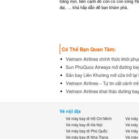
trắng mịn, bên cạnh đó còn có con sông Hàn
đại, … khá hấp dẫn để bạn khám phá.
Có Thể Bạn Quan Tâm:
Vietnam Airlines chính thức khôi phụ
Sun PhuQuoc Airways mở đường bay
Sân bay Liên Khương mở cửa trở lại t
Vietnam Airlines – Tự tin cất cánh trên
Vietnam Airlines khai thác đường bay
Vé nội địa
Vé máy bay đi Hồ Chí Minh
Vé máy b
Vé máy bay đi Hà Nội
Vé máy b
Vé máy bay đi Phú Quốc
Vé máy b
Vé máy bay đi Nha Trang
Vé máy b