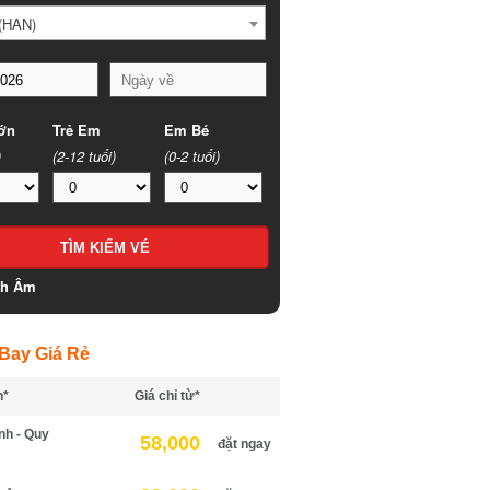
HAN)
n
Trẻ Em
Em Bé
(2-12 tuổi)
(0-2 tuổi)
h Âm
ay Giá Rẻ
*
Giá chỉ từ*
h - Quy
58,000
đặt ngay