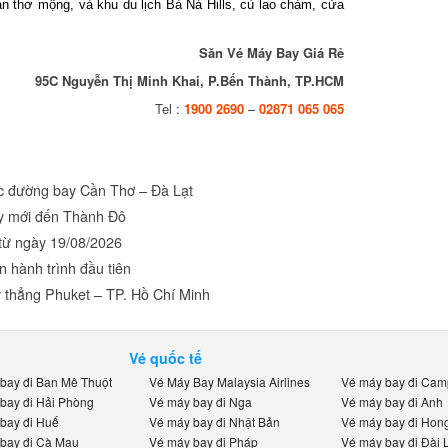
 thơ mộng, và khu du lịch Bà Nà Hills, cù lao chàm, cửa
Săn Vé Máy Bay Giá Rẻ
95C Nguyễn Thị Minh Khai, P.Bến Thành, TP.HCM
Tel :
1900 2690
–
02871 065 065
c đường bay Cần Thơ – Đà Lạt
 mới đến Thành Đô
ừ ngày 19/08/2026
 hành trình đầu tiên
 thẳng Phuket – TP. Hồ Chí Minh
Vé quốc tế
ay đi Ban Mê Thuột
Vé Máy Bay Malaysia Airlines
Vé máy bay đi Camp
ay đi Hải Phòng
Vé máy bay đi Nga
Vé máy bay đi Anh
ay đi Huế
Vé máy bay đi Nhật Bản
Vé máy bay đi Hong
ay đi Cà Mau
Vé máy bay đi Pháp
Vé máy bay đi Đài L