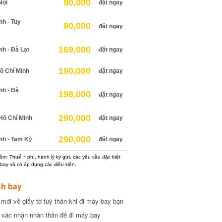
90,000
ội
đặt ngay
 - Tuy
90,000
đặt ngay
169,000
 - Đà Lạt
đặt ngay
190,000
 Chí Minh
đặt ngay
h - Đà
198,000
đặt ngay
290,000
ồ Chí Minh
đặt ngay
290,000
h - Tam Kỳ
đặt ngay
: Thuế + phí, hành lý ký gửi, các yêu cầu đặc biệt
ay và có áp dụng các điều kiện.
h bay
ới về giấy tờ tuỳ thân khi đi máy bay bạn
xác nhận nhân thân để đi máy bay