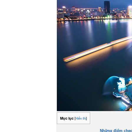
Mục lục
[
Hiển thị
]
Những điểm check 