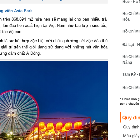
Huế - Hà N
g viên Asia Park
Hồ Chí Minh
ch trên 868.694 m2 hứa hẹn sẽ mang lại cho bạn nhiều trải
Hòa
 lần đầu tiên xuất hiện tại Việt Nam như tàu lượn siêu tốc,
Hồ Chí Minh
t tốc độ cao…
 là sự kết hợp đặc biệt với những đường nét độc đáo thú
Đà Lạt - Hồ
ải trí trên thế giới đang sử dụng với những nét văn hóa
ưng đậm chất Á Đông.
Hồ Chí Min
Nẵng
Tam Kỳ - H
Hồ Chí Min
* Chưa bao gồm
trong chuyến b
Quy dịn
Quy định m
cần biết
Mẫu giấy 