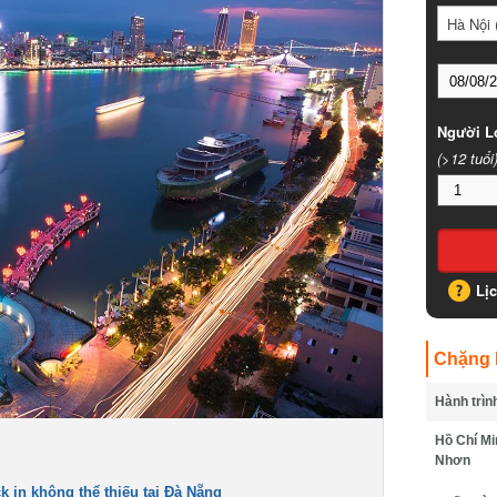
Hà Nội (
Người Lớ
(>12 tuổi)
Lịc
Chặng B
Hành trình
Hồ Chí Min
Nhơn
in không thể thiếu tại Đà Nẵng