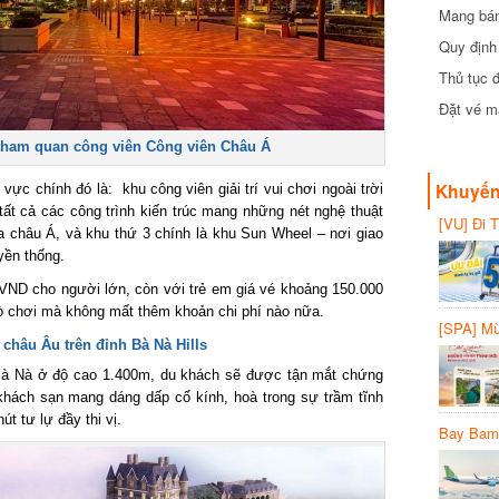
Mang bánh 
đồng
Quy định 
Thủ tục đ
Đặt vé máy
am quan công viên Công viên Châu Á
Khuyến 
ực chính đó là: khu công viên giải trí vui chơi ngoài trời
tất cả các công trình kiến trúc mang những nét nghệ thuật
[VU] Đi T
 châu Á, và khu thứ 3 chính là khu Sun Wheel – nơi giao
giảm 50% 
ền thống.
ND cho người lớn, còn với trẻ em giá vé khoảng 150.000
ò chơi mà không mất thêm khoản chi phí nào nữa.
[SPA] Mừn
20%
châu Âu trên đỉnh Bà Nà Hills
à Nà ở độ cao 1.400m, du khách sẽ được tận mắt chứng
hách sạn mang dáng dấp cổ kính, hoà trong sự trầm tĩnh
 tư lự đầy thi vị.
Bay Bambo