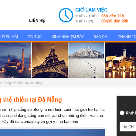
GIỜ LÀM VIỆC
08h đến 21h
THỨ 2 - THỨ 6:
LIÊN HỆ
08h30 đến 20h
THỨ 7 - CN:
UYẾN MÃI
TIN TỨC
KINH NGHIỆM BAY
BÁO CHÍ
THANH T
 không thể thiếu tại Đà Nẵng
thể thiếu tại Đà Nẵng
ới nhịp sống sôi động là nơi luôn cuốn hút giới trẻ tại Hà
Khứ h
thành phố đáng sống bạn sẽ lựa chọn những điểm vui chơi
 Hãy để sanvemaybay.vn gợi ý cho bạn nhé.
Hồ Chí 