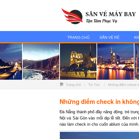
TRANG CHỦ
SĂN VÉ RẺ
KH
Trang chủ
/
Tin Tức
/
Những điểm check in
Những điểm check in không 
Đà Nẵng thành phố đầy năng động, trẻ trung v
Nội và Sài Gòn vào mỗi dịp lễ tết. Đến với 
nào làm check in cho cuốn ablum của mình.