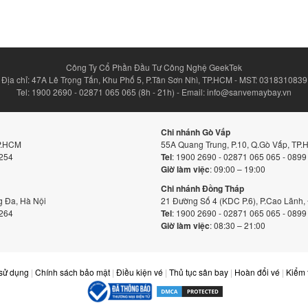
Công Ty Cổ Phần Đầu Tư Công Nghệ GeekTek
Địa chỉ: 47A Lê Trọng Tấn, Khu Phố 5, P.Tân Sơn Nhì, TP.HCM - MST: 0318310839
Tel: 1900 2690 - 02871 065 065 (8h - 21h) - Email: info@sanvemaybay.vn
Chi nhánh Gò Vấp
TP.HCM
55A Quang Trung, P.10, Q.Gò Vấp, TP
 254
Tel
: 1900 2690 - 02871 065 065 - 0899
Giờ làm việc
: 09:00 – 19:00
Chi nhánh Đồng Tháp
 Đa, Hà Nội
21 Đường Số 4 (KDC P.6), P.Cao Lãnh
 264
Tel
: 1900 2690 - 02871 065 065 - 0899
Giờ làm việc
: 08:30 – 21:00
sử dụng
|
Chính sách bảo mật
|
Điều kiện vé
|
Thủ tục sân bay
|
Hoàn đổi vé
|
Kiểm 