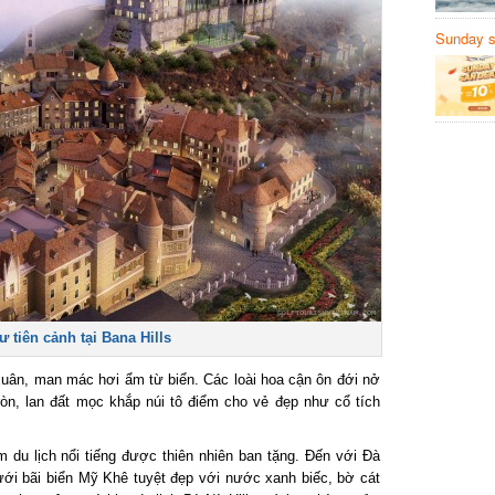
Sunday să
Sanvemay
tiên cảnh tại Bana Hills
n, man mác hơi ẩm từ biển. Các loài hoa cận ôn đới nở
, lan đất mọc khắp núi tô điểm cho vẻ đẹp như cổ tích
du lịch nổi tiếng được thiên nhiên ban tặng. Đến với Đà
 bãi biển Mỹ Khê tuyệt đẹp với nước xanh biếc, bờ cát