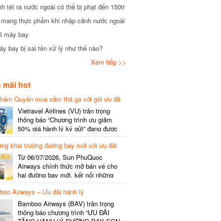
tét ra nước ngoài có thể bị phạt đến 150tr
mang thực phẩm khi nhập cảnh nước ngoài
i máy bay
 bay bị sai tên xử lý như thế nào?
×
Xem tiếp >>
mãi hot
hâm Quyến mua sắm thả ga với gói ưu đã
phí gói cước
Vietravel Airlines (VU) trân trọng
thông báo “Chương trình ưu giảm
50% giá hành lý ký gửi” đang được
triển khai cho đường bay quốc tế mới
g khai trường đường bay mới với ưu đãi
kết nối từ TP. Hồ Chí Minh
(SGN) đi Thâm Quyến – Trung Quốc
Từ 06/07/2026, Sun PhuQuoc
(SZX), chi tiết như sau: LỊCH BAY
Airways chính thức mở bán vé cho
CHI TIẾT Đường bay SHCB Giờ khởi
hai đường bay mới, kết nối những
hành Giờ đến Tần suất…
điểm đến giàu trải nghiệm, giúp hành
o Airways – Ưu đãi hành lý
khách khám phá vẻ đẹp thiên nhiên
và văn hóa của miền Trung Việt Nam.
Bamboo Airways (BAV) trân trọng
Thông tin đường bay mới Đường bay
thông báo chương trình “ƯU ĐÃI
SHCB Giờ bay Tần suất Thời gian