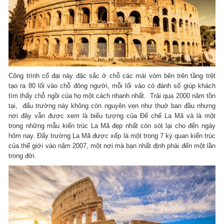
Công trình cổ đại này đặc sắc ở chỗ các mái vòm bên trên tầng trệt
tạo ra 80 lối vào chỗ đông người, mỗi lối vào có đánh số giúp khách
tìm thấy chỗ ngồi của họ một cách nhanh nhất. Trải qua 2000 năm tồn
tại, đấu trường này không còn nguyên vẹn như thuở ban đầu nhưng
nơi đây vẫn được xem là biểu tượng của Đế chế La Mã và là một
trong những mẫu kiến trúc La Mã đẹp nhất còn sót lại cho đến ngày
hôm nay. Đấy trường La Mã được xếp là một trong 7 kỳ quan kiến trúc
của thế giới vào năm 2007, một nơi mà bạn nhất định phải đến một lần
trong đời.