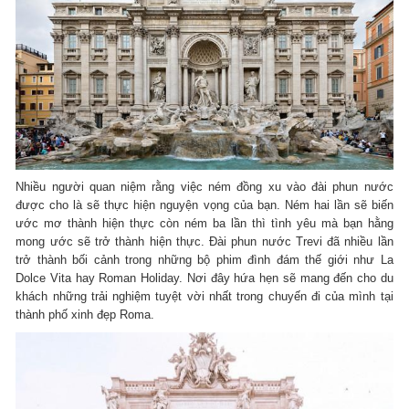
Nhiều người quan niệm rằng việc ném đồng xu vào đài phun nước
được cho là sẽ thực hiện nguyện vọng của bạn. Ném hai lần sẽ biến
ước mơ thành hiện thực còn ném ba lần thì tình yêu mà bạn hằng
mong ước sẽ trở thành hiện thực. Đài phun nước Trevi đã nhiều lần
trở thành bối cảnh trong những bộ phim đình đám thế giới như La
Dolce Vita hay Roman Holiday. Nơi đây hứa hẹn sẽ mang đến cho du
khách những trải nghiệm tuyệt vời nhất trong chuyến đi của mình tại
thành phố xinh đẹp Roma.