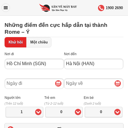
1900 2690
Những điểm đến cực hấp dẫn tại thành
Rome – Ý
Khứ hồi
Một chiều
Nơi đi
Nơi đến
Ngày
Ngày
đi
về
Người lớn
Trẻ em
Em bé
(Trên 12 tuổi)
(Từ 2-12 tuổi)
(Dưới 2 tuổi)
1
0
0