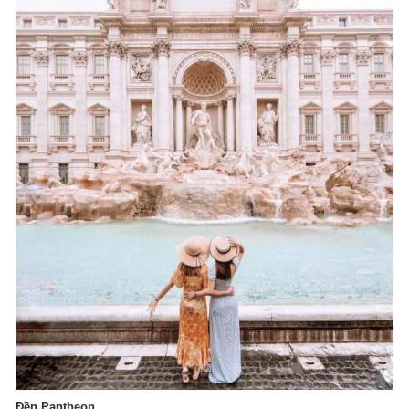
Đền Pantheon