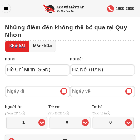
1900 2690
Những điểm đến không thể bỏ qua tại Quy
Nhơn
Khứ hồi
Một chiều
Nơi đi
Nơi đến
Ngày
Ngày
đi
về
Người lớn
Trẻ em
Em bé
(Trên 12 tuổi)
(Từ 2-12 tuổi)
(Dưới 2 tuổi)
1
0
0