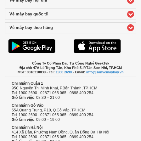
Vé máy bay nội địa
click to expand contents
Vé máy bay quốc tế
click to expand contents
Vé máy bay theo hãng
click to expand contents
Công Ty Cổ Phần Đầu Tư Công Nghệ GeekTek
Địa chỉ: 47A Lê Trọng Tấn, Khu Phố 5, P.Tân Sơn Nhì, TP.HCM
MST: 0318310839 - Tel:
1900 2690
- Email:
info@sanvemaybay.vn
Chi nhánh Quận 1
95C Nguyễn Thị Minh Khai, P.Bến Thành, TP.HCM
Tel
: 1900 2690 - 02871 065 065 - 0898 400 254
Giờ làm việc
: 08:30 – 21:00
Chi nhánh Gò Vấp
55A Quang Trung, P.10, Q.Gò Vấp, TP.HCM
Tel
: 1900 2690 - 02871 065 065 - 0899 400 254
Giờ làm việc
: 09:00 – 19:00
Chi nhánh Hà Nội
414 Xã Đàn, Phường Nam Đồng, Quận Đống Đa, Hà Nội
Tel
: 1900 2690 - 02871 065 065 - 0899 400 254