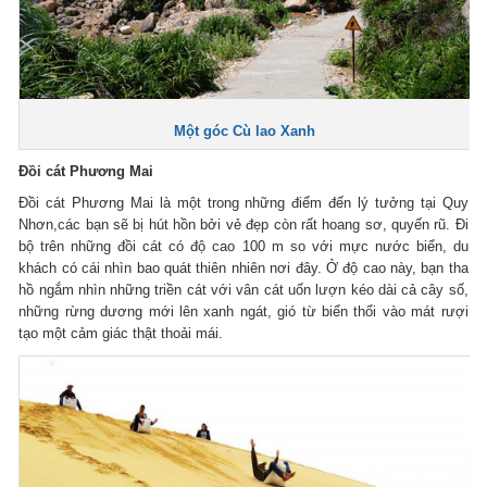
Một góc Cù lao Xanh
Đồi cát Phương Mai
Đồi cát Phương Mai là một trong những điểm đến lý tưởng tại Quy
Nhơn,các bạn sẽ bị hút hồn bởi vẻ đẹp còn rất hoang sơ, quyến rũ. Đi
bộ trên những đồi cát có độ cao 100 m so với mực nước biển, du
khách có cái nhìn bao quát thiên nhiên nơi đây. Ở độ cao này, bạn tha
hồ ngắm nhìn những triền cát với vân cát uốn lượn kéo dài cả cây số,
những rừng dương mới lên xanh ngát, gió từ biển thổi vào mát rượi
tạo một cảm giác thật thoải mái.