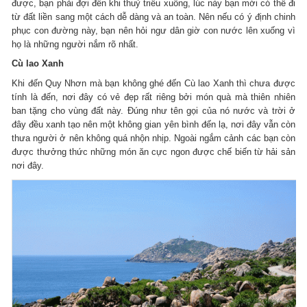
được, bạn phải đợi đến khi thuỷ triều xuống, lúc này bạn mới có thể đi
từ đất liền sang một cách dễ dàng và an toàn. Nên nếu có ý định chinh
phục con đường này, bạn nên hỏi ngư dân giờ con nước lên xuống vì
họ là những người nắm rõ nhất.
Cù lao Xanh
Khi đến Quy Nhơn mà bạn không ghé đến Cù lao Xanh thì chưa được
tính là đến, nơi đây có vẻ đẹp rất riêng bởi món quà mà thiên nhiên
ban tặng cho vùng đất này. Đúng như tên gọi của nó nước và trời ở
đây đều xanh tạo nên một không gian yên bình đến lạ, nơi đây vẫn còn
thưa người ở nên không quá nhộn nhịp. Ngoài ngắm cảnh các bạn còn
được thưởng thức những món ăn cực ngon được chế biến từ hải sản
nơi đây.