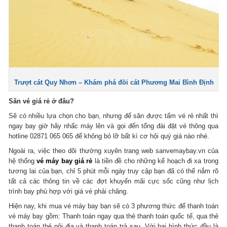
Trượt cát Quy Nhơn – Khám phá đồi cát Phương Mai Bình Định
Săn vé giá rẻ ở đâu?
Sẽ có nhiều lựa chọn cho bạn, nhưng để săn được tấm vé rẻ nhất thì
ngay bay giờ hãy nhấc máy lên và gọi đến tổng đài đặt vé thông qua
hotline 02871 065 065 để không bỏ lỡ bất kì cơ hội quý giá nào nhé.
Ngoài ra, việc theo dõi thường xuyên trang web sanvemaybay.vn của
hệ thống
vé máy bay giá rẻ
là tiền đề cho những kế hoạch đi xa trong
tương lai của bạn, chỉ 5 phút mỗi ngày truy cập bạn đã có thể nắm rõ
tất cả các thông tin về các đợt khuyến mãi cực sốc cũng như lịch
trình bay phù hợp với giá vé phải chăng.
Hiện nay, khi mua vé máy bay bạn sẽ có 3 phương thức để thanh toán
vé máy bay gồm: Thanh toán ngay qua thẻ thanh toán quốc tế, qua thẻ
thanh toán thẻ nội địa và thanh toán trả sau. Với hai hình thức đầu là