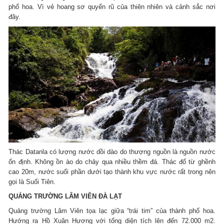
phố hoa. Vì vẻ hoang sơ quyến rũ của thiên nhiên và cảnh sắc nơi
đây.
Thác Datanla có lượng nước dồi dào do thượng nguồn là nguồn nước
ổn định. Không ồn ào do chảy qua nhiều thềm đá. Thác đổ từ ghềnh
cao 20m, nước suối phần dưới tạo thành khu vực nước rất trong nên
gọi là Suối Tiên.
QUẢNG TRƯỜNG LÂM VIÊN ĐÀ LẠT
Quảng trường Lâm Viên tọa lạc giữa “trái tim” của thành phố hoa.
Hướng ra Hồ Xuân Hương với tổng diện tích lên đến 72.000 m2.