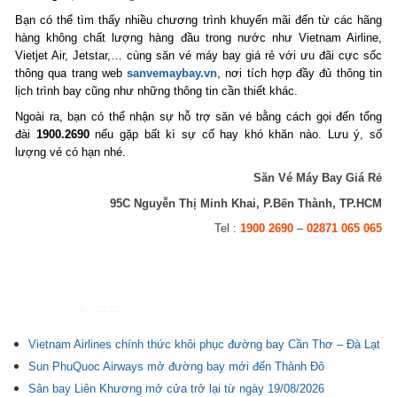
Bạn có thể tìm thấy nhiều chương trình khuyến mãi đến từ các hãng
hàng không chất lượng hàng đầu trong nước như Vietnam Airline,
Vietjet Air, Jetstar,… cùng săn vé máy bay giá rẻ với ưu đãi cực sốc
thông qua trang web
sanvemaybay.vn
, nơi tích hợp đầy đủ thông tin
lịch trình bay cũng như những thông tin cần thiết khác.
Ngoài ra, bạn có thể nhận sự hỗ trợ săn vé bằng cách gọi đến tổng
đài
1900.2690
nếu gặp bất kì sự cố hay khó khăn nào. Lưu ý, số
lượng vé có hạn nhé.
Săn Vé Máy Bay Giá Rẻ
95C Nguyễn Thị Minh Khai, P.Bến Thành, TP.HCM
Tel :
1900 2690
–
02871 065 065
Tin liên quan
Vietnam Airlines chính thức khôi phục đường bay Cần Thơ – Đà Lạt
Sun PhuQuoc Airways mở đường bay mới đến Thành Đô
Sân bay Liên Khương mở cửa trở lại từ ngày 19/08/2026