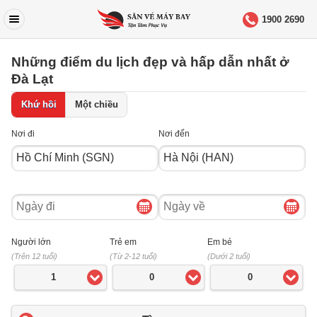
1900 2690
Những điểm du lịch đẹp và hấp dẫn nhất ở
Đà Lạt
Khứ hồi
Một chiều
Nơi đi
Nơi đến
Ngày
Ngày
đi
về
Người lớn
Trẻ em
Em bé
(Trên 12 tuổi)
(Từ 2-12 tuổi)
(Dưới 2 tuổi)
1
0
0