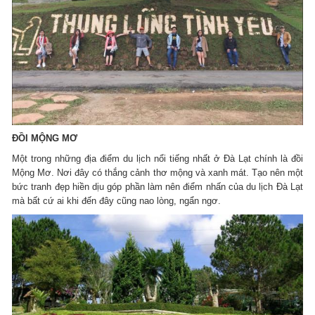
ĐỒI MỘNG MƠ
Một trong những địa điểm du lịch nổi tiếng nhất ở Đà Lạt chính là đồi
Mộng Mơ. Nơi đây có thắng cảnh thơ mộng và xanh mát. Tạo nên một
bức tranh đẹp hiền dịu góp phần làm nên điểm nhấn của du lịch Đà Lạt
mà bất cứ ai khi đến đây cũng nao lòng, ngẩn ngơ.