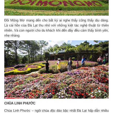
Đồi Mộng Mơ mang đến cho bất kỳ ai nghe thấy cũng thấy dịu dàng.
Là cái hồn của Đà Lạt thu nhỏ với những kiệt tác nghệ thuật từ thiên
nhiên. Và con người cho du khách khi đến đây đều cảm thấy bình yên,
nhẹ nhàng.
CHÙA LINH PHƯỚC
Chùa Linh Phước – ngôi chùa độc đáo bậc nhất Đà Lạt hấp dẫn nhiều