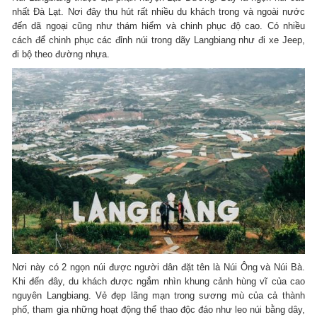
nhất Đà Lạt. Nơi đây thu hút rất nhiều du khách trong và ngoài nước
đến dã ngoại cũng như thám hiểm và chinh phục độ cao. Có nhiều
cách để chinh phục các đỉnh núi trong dãy Langbiang như đi xe Jeep,
đi bộ theo đường nhựa.
Nơi này có 2 ngọn núi được người dân đặt tên là Núi Ông và Núi Bà.
Khi đến đây, du khách được ngắm nhìn khung cảnh hùng vĩ của cao
nguyên Langbiang. Vẻ đẹp lãng mạn trong sương mù của cả thành
phố, tham gia những hoạt động thể thao độc đáo như leo núi bằng dây,