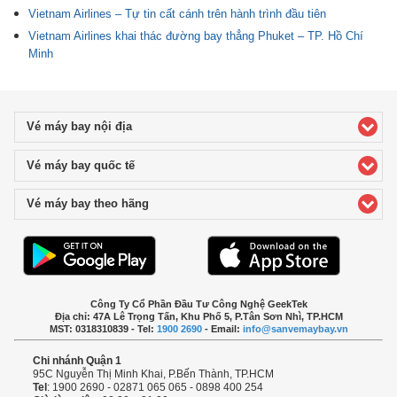
Vietnam Airlines – Tự tin cất cánh trên hành trình đầu tiên
Vietnam Airlines khai thác đường bay thẳng Phuket – TP. Hồ Chí
Minh
Vé máy bay nội địa
click to expand contents
Vé máy bay quốc tế
click to expand contents
Vé máy bay theo hãng
click to expand contents
Công Ty Cổ Phần Đầu Tư Công Nghệ GeekTek
Địa chỉ: 47A Lê Trọng Tấn, Khu Phố 5, P.Tân Sơn Nhì, TP.HCM
MST: 0318310839 - Tel:
1900 2690
- Email:
info@sanvemaybay.vn
Chi nhánh Quận 1
95C Nguyễn Thị Minh Khai, P.Bến Thành, TP.HCM
Tel
: 1900 2690 - 02871 065 065 - 0898 400 254