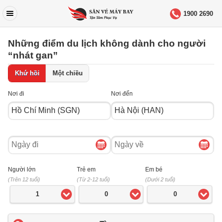
1900 2690
Những điểm du lịch không dành cho người
“nhát gan”
Khứ hồi
Một chiều
Nơi đi
Nơi đến
Ngày
Ngày
đi
về
Người lớn
Trẻ em
Em bé
(Trên 12 tuổi)
(Từ 2-12 tuổi)
(Dưới 2 tuổi)
1
0
0