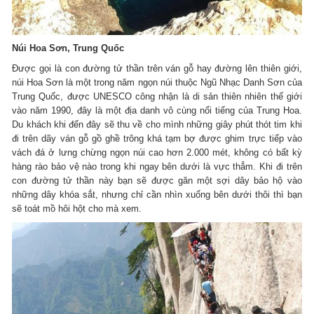
Núi Hoa Sơn, Trung Quốc
Được gọi là con đường tử thần trên ván gỗ hay đường lên thiên giới,
núi Hoa Sơn là một trong năm ngọn núi thuộc Ngũ Nhạc Danh Sơn của
Trung Quốc, được UNESCO công nhận là di sản thiên nhiên thế giới
vào năm 1990, đây là một địa danh vô cùng nổi tiếng của Trung Hoa.
Du khách khi đến đây sẽ thu về cho mình những giây phút thót tim khi
đi trên dãy ván gỗ gồ ghề trông khá tạm bợ được ghim trực tiếp vào
vách đá ở lưng chừng ngọn núi cao hơn 2.000 mét, không có bất kỳ
hàng rào bảo vệ nào trong khi ngay bên dưới là vực thẳm. Khi đi trên
con đường tử thần này bạn sẽ được găn một sợi dây bảo hộ vào
những dây khóa sắt, nhưng chỉ cần nhìn xuống bên dưới thôi thì bạn
sẽ toát mồ hôi hột cho mà xem.