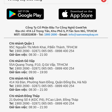
Công Ty Cổ Phần Đầu Tư Công Nghệ GeekTek
Địa chỉ: 47A Lê Trọng Tấn, Khu Phố 5, P.Tân Sơn Nhì, TP.HCM
MST: 0318310839 - Tel:
1900 2690
- Email:
info@sanvemaybay.vn
Chi nhánh Quận 1
95C Nguyễn Thị Minh Khai, P.Bến Thành, TP.HCM
Tel
: 1900 2690 - 02871 065 065 - 0898 400 254
Giờ làm việc
: 08:30 – 21:00
Chi nhánh Gò Vấp
55A Quang Trung, P.10, Q.Gò Vấp, TP.HCM
Tel
: 1900 2690 - 02871 065 065 - 0899 400 254
Giờ làm việc
: 09:00 – 19:00
Chi nhánh Hà Nội
414 Xã Đàn, Phường Nam Đồng, Quận Đống Đa, Hà Nội
Tel
: 1900 2690 - 02871 065 065 - 0899 400 254
Giờ làm việc
: 08:30 – 21:00
Chi nhánh Đồng Tháp
21 Đường Số 4 (KDC P.6), P.Cao Lãnh, Đồng Tháp
Tel
: 1900 2690 - 02871 065 065 - 0899 400 254
Giờ làm việc
: 08:30 – 21:00