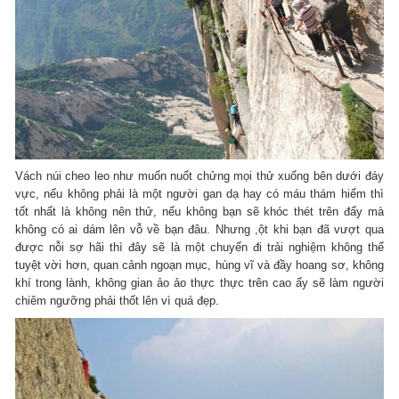
Vách núi cheo leo như muốn nuốt chửng mọi thử xuống bên dưới đáy
vực, nếu không phải là một người gan dạ hay có máu thám hiểm thì
tốt nhất là không nên thử, nếu không bạn sẽ khóc thét trên đấy mà
không có ai dám lên vỗ về bạn đâu. Nhưng ,ột khi bạn đã vượt qua
được nỗi sợ hãi thì đây sẽ là một chuyến đi trải nghiệm không thể
tuyệt vời hơn, quan cảnh ngoạn mục, hùng vĩ và đầy hoang sơ, không
khí trong lành, không gian ảo ảo thực thực trên cao ấy sẽ làm người
chiêm ngưỡng phải thốt lên vì quá đẹp.