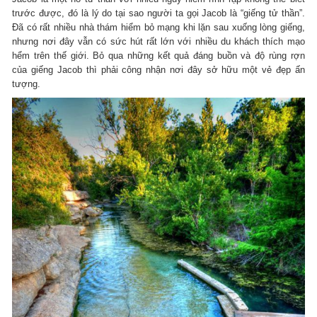
trước được, đó là lý do tại sao người ta gọi Jacob là “giếng tử thần”.
Đã có rất nhiều nhà thám hiểm bỏ mạng khi lặn sau xuống lòng giếng,
nhưng nơi đây vẫn có sức hút rất lớn với nhiều du khách thích mạo
hểm trên thế giới. Bỏ qua những kết quả đáng buồn và độ rùng rợn
của giếng Jacob thì phải công nhận nơi đây sở hữu một vẻ đẹp ấn
tượng.