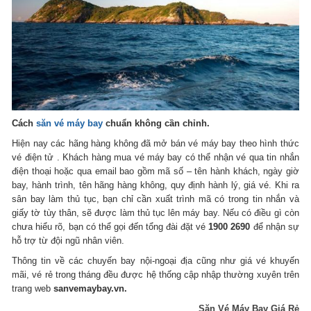
Cách
săn vé máy bay
chuẩn không cần chỉnh.
Hiện nay các hãng hàng không đã mở bán vé máy bay theo hình thức
vé điện tử . Khách hàng mua vé máy bay có thể nhận vé qua tin nhắn
điện thoại hoặc qua email bao gồm mã số – tên hành khách, ngày giờ
bay, hành trình, tên hãng hàng không, quy định hành lý, giá vé. Khi ra
sân bay làm thủ tục, bạn chỉ cần xuất trình mã có trong tin nhắn và
giấy tờ tùy thân, sẽ được làm thủ tục lên máy bay. Nếu có điều gì còn
chưa hiểu rõ, bạn có thể gọi đến tổng đài đặt vé
1900 2690
để nhận sự
hỗ trợ từ đội ngũ nhân viên.
Thông tin về các chuyến bay nội-ngoại địa cũng như giá vé khuyến
mãi, vé rẻ trong tháng đều được hệ thống cập nhập thường xuyên trên
trang web
sanvemaybay.vn.
Săn Vé Máy Bay Giá Rẻ