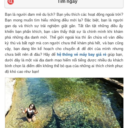
Tìm ngay
Bạn là người đam mê du lịch? Bạn yêu thích các hoạt động ngoài trời?
Bạn mong muốn tìm hiểu những điều mới lạ? Đặc biệt, bạn là người
gan dạ và thích sự trải nghiệm giật gân. Tất tần tật những điều ấy
khiến bạn phấn khích, bạn cảm thấy thật sự là chính mình khi khám
phá những địa danh mới. Thế giới ngoài kia thì ẩn chứa vô vàn điều
kỳ thú và bất ngờ mà con người chưa thể khám phá hết, và bạn cũng
vậy, bạn đang lên kế hoạch cho chuyến đi để đời của mình nhưng
chưa biết nên đi đâu? Hãy để
hệ thống vé máy bay giá rẻ
giúp bạn,
dưới đây là một vài địa danh mạo hiểm nổi tiếng được nhiều du khách
bình chọn là điểm đến không thể bỏ qua của những ai thích chinh phục
độ khó cao như bạn!