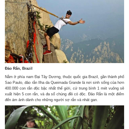
Đảo Rắn, Brazil
Nằm ở phía nam Đại Tây Dương, thuộc quốc gia Brazil, gần thành phố
Sao Paulo, đảo rắn Ilha da Queimada Grande là nơi sinh sống của hơn
400.000 con rắn độc bậc nhất thế giới, cứ trung bình 1 mét vuông sẽ
xuất hiện 5 con rắn, và đa số chúng đềi có độc. Đảo Rắn là một điểm
đến ám ảnh dành cho những người sợ rắn và nhát gan.