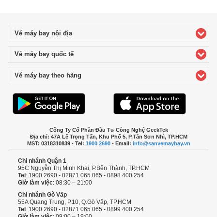
Vé máy bay nội địa
click to expand contents
Vé máy bay quốc tế
click to expand contents
Vé máy bay theo hãng
click to expand contents
Công Ty Cổ Phần Đầu Tư Công Nghệ GeekTek
Địa chỉ: 47A Lê Trọng Tấn, Khu Phố 5, P.Tân Sơn Nhì, TP.HCM
MST: 0318310839 - Tel:
1900 2690
- Email:
info@sanvemaybay.vn
Chi nhánh Quận 1
95C Nguyễn Thị Minh Khai, P.Bến Thành, TP.HCM
Tel
: 1900 2690 - 02871 065 065 - 0898 400 254
Giờ làm việc
: 08:30 – 21:00
Chi nhánh Gò Vấp
55A Quang Trung, P.10, Q.Gò Vấp, TP.HCM
Tel
: 1900 2690 - 02871 065 065 - 0899 400 254
Giờ làm việc
: 09:00 – 19:00