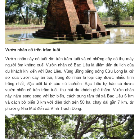
Vườn nhãn cổ trên trăm tuổi
Vườn nhãn này có tuổi đời trên trăm tuổi và có những cây cổ thụ mấy
người ôm không xuể. Vườn nhãn cổ Bạc Liêu là điểm đến du lịch của
du khách khi đến với Bạc Liêu. Vùng đồng bằng sông Cửu Long là xứ
sở của vườn cây ăn trái, trong đó nhãn là loại cây được nhiều tỉnh
trồng nhất, đặc biệt là ở các cù lao/cồn. Bạc Liêu tự hào có được
vườn nhãn cổ trên trăm tuổi, thu hút du khách ghé thăm. Vườn nhãn
này nằm song song với bờ biển, cách trung tâm thị xã Bạc Liêu 6 km
và cách bờ biển 3 km với diện tích trên 50 ha, chạy dài gần 7 km, từ
phường Nhà Mát đến xã Vĩnh Trạch Đông.