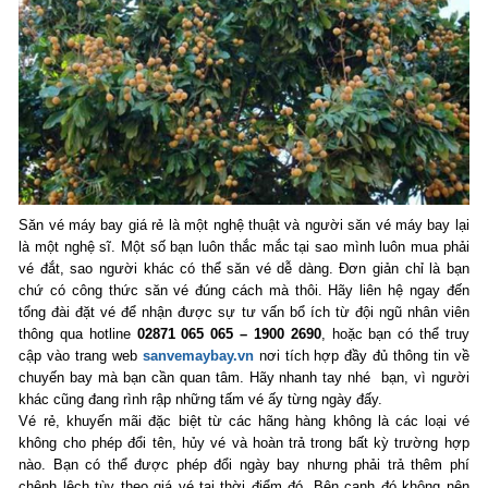
Săn vé máy bay giá rẻ là một nghệ thuật và người săn vé máy bay lại
là một nghệ sĩ. Một số bạn luôn thắc mắc tại sao mình luôn mua phải
vé đắt, sao người khác có thể săn vé dễ dàng. Đơn giản chỉ là bạn
chứ có công thức săn vé đúng cách mà thôi. Hãy liên hệ ngay đến
tổng đài đặt vé để nhận được sự tư vấn bổ ích từ đội ngũ nhân viên
thông qua hotline
02871 065 065 – 1900 2690
, hoặc bạn có thể truy
cập vào trang web
sanvemaybay.vn
nơi tích hợp đầy đủ thông tin về
chuyến bay mà bạn cần quan tâm. Hãy nhanh tay nhé bạn, vì người
khác cũng đang rình rập những tấm vé ấy từng ngày đấy.
Vé rẻ, khuyến mãi đặc biệt từ các hãng hàng không là các loại vé
không cho phép đổi tên, hủy vé và hoàn trả trong bất kỳ trường hợp
nào. Bạn có thể được phép đổi ngày bay nhưng phải trả thêm phí
chênh lệch tùy theo giá vé tại thời điểm đó. Bên cạnh đó không nên