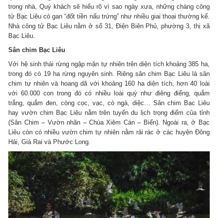
trong nhà, Quý khách sẽ hiểu rõ vì sao ngày xưa, những chàng công
tử Bạc Liêu có gan “đốt tiền nấu trứng” như nhiều giai thoại thường kể.
Nhà công tử Bạc Liêu nằm ở số 31, Điện Biên Phủ, phường 3, thị xã
Bạc Liêu.
Sân chim Bạc Liêu
Với hệ sinh thái rừng ngập mặn tự nhiên trên diện tích khoảng 385 ha,
trong đó có 19 ha rừng nguyên sinh. Riêng sân chim Bạc Liêu là sân
chim tự nhiên và hoang dã với khoảng 160 ha diện tích, hơn 40 loài
với 60.000 con trong đó có nhiều loài quý như điêng điểng, quắm
trắng, quắm đen, còng cọc, vạc, cò ngà, diệc… Sân chim Bạc Liêu
hay vườn chim Bạc Liêu nằm trên tuyến du lịch trọng điểm của tỉnh
(Sân Chim – Vườn nhãn – Chùa Xiêm Cán – Biển). Ngoài ra, ở Bạc
Liêu còn có nhiều vườn chim tự nhiên nằm rải rác ở các huyện Đông
Hải, Giá Rai và Phước Long.