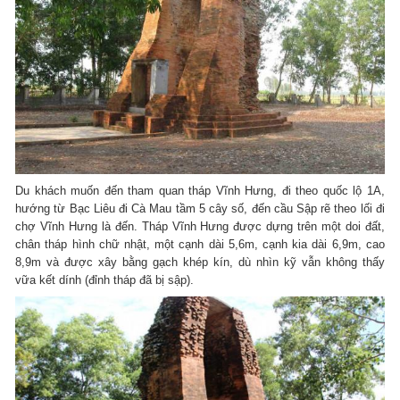
Du khách muốn đến tham quan tháp Vĩnh Hưng, đi theo quốc lộ 1A,
hướng từ Bạc Liêu đi Cà Mau tầm 5 cây số, đến cầu Sập rẽ theo lối đi
chợ Vĩnh Hưng là đến. Tháp Vĩnh Hưng được dựng trên một doi đất,
chân tháp hình chữ nhật, một cạnh dài 5,6m, cạnh kia dài 6,9m, cao
8,9m và được xây bằng gạch khép kín, dù nhìn kỹ vẫn không thấy
vữa kết dính (đỉnh tháp đã bị sập).