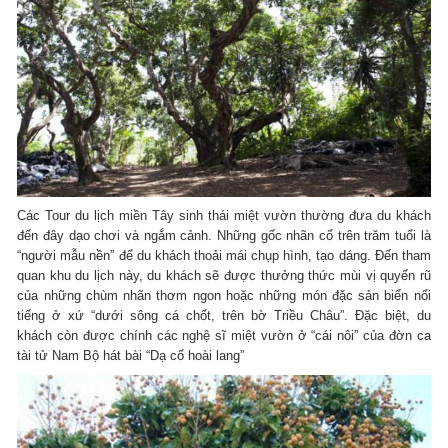
Các Tour du lịch miền Tây sinh thái miệt vườn thường đưa du khách
đến đây dạo chơi và ngắm cảnh. Những gốc nhãn cổ trên trăm tuổi là
“người mẫu nền” để du khách thoải mái chụp hình, tạo dáng. Đến tham
quan khu du lịch này, du khách sẽ được thưởng thức mùi vị quyến rũ
của những chùm nhãn thơm ngon hoặc những món đặc sản biển nổi
tiếng ở xứ “dưới sông cá chốt, trên bờ Triều Châu”. Đặc biệt, du
khách còn được chính các nghệ sĩ miệt vườn ở “cái nôi” của đờn ca
tài tử Nam Bộ hát bài “Dạ cổ hoài lang”