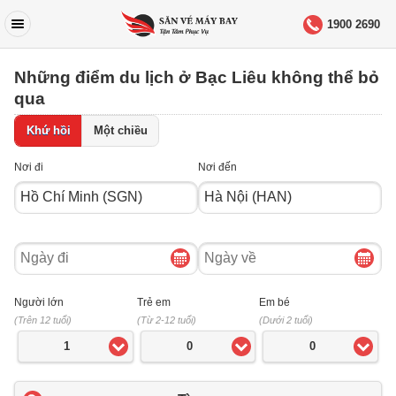
1900 2690
Những điểm du lịch ở Bạc Liêu không thể bỏ
qua
Khứ hồi
Một chiều
Nơi đi
Nơi đến
Ngày
Ngày
đi
về
Người lớn
Trẻ em
Em bé
(Trên 12 tuổi)
(Từ 2-12 tuổi)
(Dưới 2 tuổi)
1
0
0