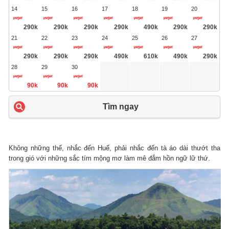
14
15
16
17
18
19
20
290k
290k
290k
290k
490k
290k
290k
21
22
23
24
25
26
27
290k
290k
290k
490k
610k
490k
290k
28
29
30
90k
90k
90k
Tìm ngay
Không những thế, nhắc đến Huế, phải nhắc đến tà áo dài thướt tha
trong gió với những sắc tím mộng mơ làm mê đắm hồn ngữ lữ thứ.