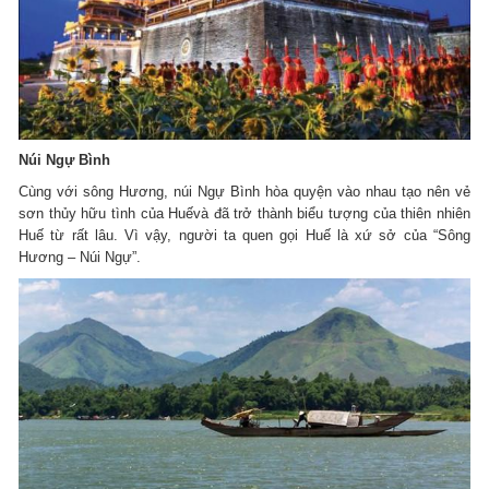
Núi Ngự Bình
Cùng với sông Hương, núi Ngự Bình hòa quyện vào nhau tạo nên vẻ
sơn thủy hữu tình của Huếvà đã trở thành biểu tượng của thiên nhiên
Huế từ rất lâu. Vì vậy, người ta quen gọi Huế là xứ sở của “Sông
Hương – Núi Ngự”.