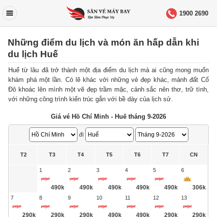
1900 2690
Những điểm du lịch và món ăn hấp dẫn khi
du lịch Huế
Huế từ lâu đã trở thành một địa điểm du lịch mà ai cũng mong muốn
khám phá một lần. Có lẽ khác với những vẻ đẹp khác, mảnh đất Cố
Đô khoác lên mình một vẽ đẹp trầm mặc, cảnh sắc nên thơ, trữ tình,
với những công trình kiến trúc gắn với bề dày của lịch sử.
Giá vé Hồ Chí Minh - Huế tháng 9-2026
đi
T2
T3
T4
T5
T6
T7
CN
1
2
3
4
5
6
490k
490k
490k
490k
490k
306k
7
8
9
10
11
12
13
290k
290k
290k
490k
490k
290k
290k