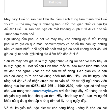
Máy bay:
Huế có sân bay Phú Bài nằm cách trung tâm thành phố Huế
15 km, vì thế máy bay là phương tiện ít tốn thời gian nhất và tiện lợi
để đến Huế. Từ sân bay, bạn chỉ mất khoảng 25 phút để đi xe ô tô về
Trung tâm thành phố.
Bạn không cần phải lo hết vé máy bay vào những dịp lễ tết, không
phải lo về giá cả quá mắc, sanvemaybay.vn sẽ hỗ trợ bạn đặt những
tấm vé sớm nhất, chỗ ngồi tốt nhất với giá cả phải chăng nhất đôi khi
giá cả lại rẻ nhất. Những địa điểm hấp dẫn ở Huế
Săn vé máy bay giá rẻ là một nghệ thuật và người săn vé máy bay lại
là một nghệ sĩ. Một số bạn luôn thắc mắc tại sao mình luôn mua phải
vé đắt, sao người khác có thể săn vé dễ dàng. Đơn giản chỉ là bạn
chứ có công thức săn vé đúng cách mà thôi. Hãy liên hệ ngay đến
tổng đài đặt vé để nhận được sự tư vấn bổ ích từ đội ngũ nhân viên
thông qua hotline
02871 065 065 – 1900 2690
, hoặc bạn có thể truy
cập vào trang web
sanvemaybay.vn
nơi tích hợp đầy đủ thông tin về
chuyến bay mà bạn cần quan tâm. Hãy nhanh tay nhé bạn, vì người
khác cũng đang rình rập những tấm vé ấy từng ngày đấy.
Vé rẻ, khuyến mãi đặc biệt từ các hãng hàng không là các loại vé