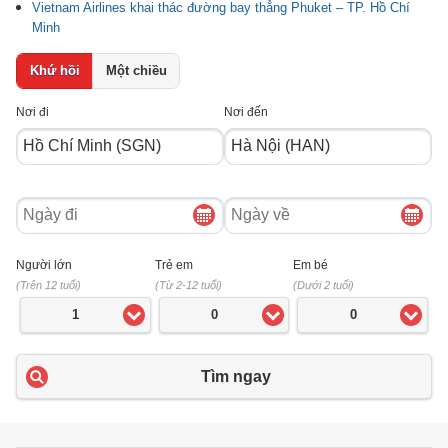
Vietnam Airlines khai thác đường bay thẳng Phuket – TP. Hồ Chí
Minh
Khứ hồi
Một chiều
Nơi đi
Nơi đến
Ngày
Ngày
đi
về
Người lớn
Trẻ em
Em bé
(Trên 12 tuổi)
(Từ 2-12 tuổi)
(Dưới 2 tuổi)
1
0
0
Tìm ngay