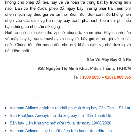
không cho phép đổi tên, hủy vé và hoàn trả trong bất kỳ trường hợp
nào. Bạn có thể được phép đổi ngày bay nhưng phải trả thêm phí
chênh lệch tùy theo giá vé tại thời điểm đó. Bên cạnh đó không nên
chọn vào các dịch vụ trên máy bay tránh phát sinh thêm chi phí nếu
bạn không có nhu cầu sử dụng.
Huế có quá nhiều điều thú vị chờ chúng ta khám phá. Hãy nhanh săn
vé máy bay tại sanvemaybay.vn ngay từ bây giờ để có giá vẻ rẻ bất
ngờ. Chúng tôi luôn mang đến cho quý khách dịch vụ chất lượng và
tiết kiệm nhất.
Săn Vé Máy Bay Giá Rẻ
95C Nguyễn Thị Minh Khai, P.Bến Thành, TP.HCM
Tel :
1900 2690
–
02871 065 065
Tin liên quan
Vietnam Airlines chính thức khôi phục đường bay Cần Thơ – Đà Lạt
Sun PhuQuoc Airways mở đường bay mới đến Thành Đô
Sân bay Liên Khương mở cửa trở lại từ ngày 19/08/2026
Vietnam Airlines – Tự tin cất cánh trên hành trình đầu tiên