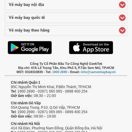
Vé máy bay nội địa
click to expand contents
Vé máy bay quốc tế
click to expand contents
Vé máy bay theo hãng
click to expand contents
Công Ty Cổ Phần Đầu Tư Công Nghệ GeekTek
Địa chỉ: 47A Lê Trọng Tấn, Khu Phố 5, P.Tân Sơn Nhì, TP.HCM
MST: 0318310839 - Tel:
1900 2690
- Email:
info@sanvemaybay.vn
Chi nhánh Quận 1
95C Nguyễn Thị Minh Khai, P.Bến Thành, TP.HCM
Tel
: 1900 2690 - 02871 065 065 - 0898 400 254
Giờ làm việc
: 08:30 – 21:00
Chi nhánh Gò Vấp
55A Quang Trung, P.10, Q.Gò Vấp, TP.HCM
Tel
: 1900 2690 - 02871 065 065 - 0899 400 254
Giờ làm việc
: 09:00 – 19:00
Chi nhánh Hà Nội
414 Xã Đàn, Phường Nam Đồng, Quận Đống Đa, Hà Nội