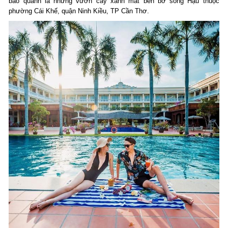
bao quanh là những vườn cây xanh mát bên bờ sông Hậu thuộc
phường Cái Khế, quận Ninh Kiều, TP Cần Thơ.