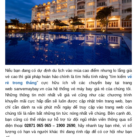
Nếu bạn đang có dự định du lịch vào mùa cao điểm nhưng lo lắng giá
vé cao thì giải pháp hoàn hảo chính là tìm hiểu tính năng “tìm kiếm
vé
rẻ trong tháng
” cực hữu ích về các chuyến bay tại trang
web
sanvemaybay.vn
của hệ thống vé máy bay giá rẻ của chúng tôi.
Những thông tin mới nhất về giá vé cũng như các chương trình
khuyến mãi cực hấp dẫn sẽ luôn được cập nhật trên trang web, bạn
chỉ cần dành ra vài phút mỗi ngày để truy cập vào trang web của
chúng tôi là nắm bắt những tin tức nóng nhất về chúng. Bên cạnh đó,
bạn cũng có thể nhận sự hỗ trợ từ đội ngũ nhân viên thông qua số
điện thoại
02871 065 065 – 1900 2690
, hãy nhanh tay bạn nhé, vì số
lượng có hạn và người khác thì đang rình rập để có cơ hội như bạn