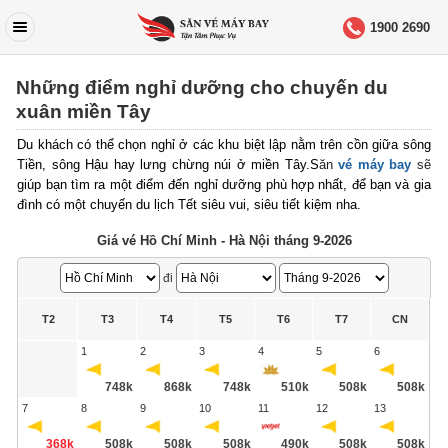
1900 2690
Những điểm nghỉ dưỡng cho chuyến du
xuân miền Tây
Du khách có thể chọn nghỉ ở các khu biệt lập nằm trên cồn giữa sông
Tiền, sông Hậu hay lưng chừng núi ở miền Tây.S
ăn
vé máy bay
sẽ
giúp bạn tìm ra một điểm đến nghỉ dưỡng phù hợp nhất, để bạn và gia
đình có một chuyến du lịch Tết siêu vui, siêu tiết kiệm nha.
Giá vé Hồ Chí Minh - Hà Nội tháng 9-2026
đi
T2
T3
T4
T5
T6
T7
CN
1
2
3
4
5
6
748k
868k
748k
510k
508k
508k
7
8
9
10
11
12
13
368k
508k
508k
508k
490k
508k
508k