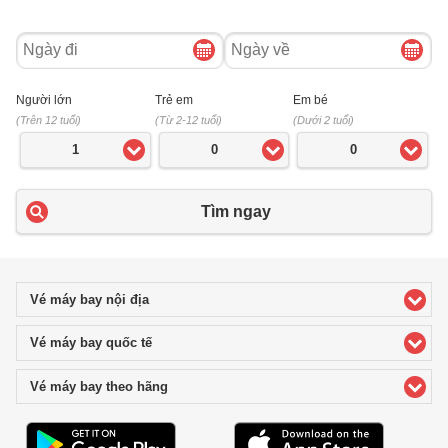
Ngày
Ngày
đi
về
Người lớn
Trẻ em
Em bé
(Trên 12 tuổi)
(Từ 2-12 tuổi)
(Dưới 2 tuổi)
1
0
0
Tìm ngay
Vé máy bay nội địa
click to expand contents
Vé máy bay quốc tế
click to expand contents
Vé máy bay theo hãng
click to expand contents