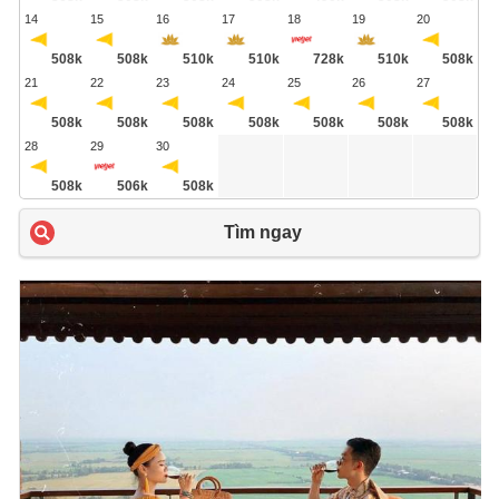
14
15
16
17
18
19
20
508k
508k
510k
510k
728k
510k
508k
21
22
23
24
25
26
27
508k
508k
508k
508k
508k
508k
508k
28
29
30
508k
506k
508k
Tìm ngay