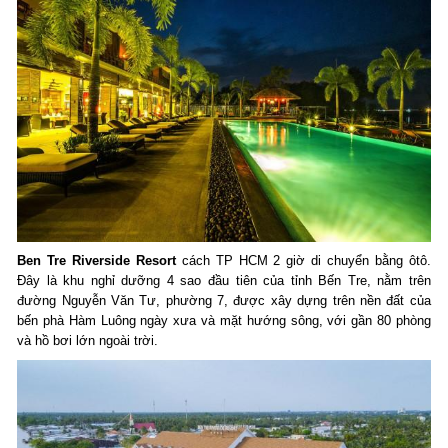
Ben Tre Riverside Resort
cách TP HCM 2 giờ di chuyển bằng ôtô.
Đây là khu nghỉ dưỡng 4 sao đầu tiên của tỉnh Bến Tre, nằm trên
đường Nguyễn Văn Tư, phường 7, được xây dựng trên nền đất của
bến phà Hàm Luông ngày xưa và mặt hướng sông, với gần 80 phòng
và hồ bơi lớn ngoài trời.