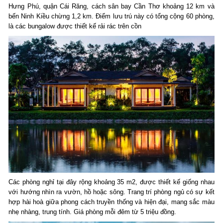
Hưng Phú, quận Cái Răng, cách sân bay Cần Thơ khoảng 12 km và
bến Ninh Kiều chừng 1,2 km. Điểm lưu trú này có tổng cộng 60 phòng,
là các bungalow được thiết kế rải rác trên cồn
Các phòng nghỉ tại đây rộng khoảng 35 m2, được thiết kế giống nhau
với hướng nhìn ra vườn, hồ hoặc sông. Trang trí phòng ngủ có sự kết
hợp hài hoà giữa phong cách truyền thống và hiện đại, mang sắc màu
nhẹ nhàng, trung tính. Giá phòng mỗi đêm từ 5 triệu đồng.