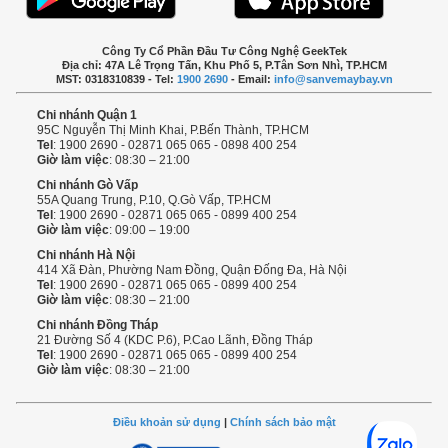
Công Ty Cổ Phần Đầu Tư Công Nghệ GeekTek
Địa chỉ: 47A Lê Trọng Tấn, Khu Phố 5, P.Tân Sơn Nhì, TP.HCM
MST: 0318310839 - Tel:
1900 2690
- Email:
info@sanvemaybay.vn
Chi nhánh Quận 1
95C Nguyễn Thị Minh Khai, P.Bến Thành, TP.HCM
Tel
: 1900 2690 - 02871 065 065 - 0898 400 254
Giờ làm việc
: 08:30 – 21:00
Chi nhánh Gò Vấp
55A Quang Trung, P.10, Q.Gò Vấp, TP.HCM
Tel
: 1900 2690 - 02871 065 065 - 0899 400 254
Giờ làm việc
: 09:00 – 19:00
Chi nhánh Hà Nội
414 Xã Đàn, Phường Nam Đồng, Quận Đống Đa, Hà Nội
Tel
: 1900 2690 - 02871 065 065 - 0899 400 254
Giờ làm việc
: 08:30 – 21:00
Chi nhánh Đồng Tháp
21 Đường Số 4 (KDC P.6), P.Cao Lãnh, Đồng Tháp
Tel
: 1900 2690 - 02871 065 065 - 0899 400 254
Giờ làm việc
: 08:30 – 21:00
Điều khoản sử dụng
|
Chính sách bảo mật