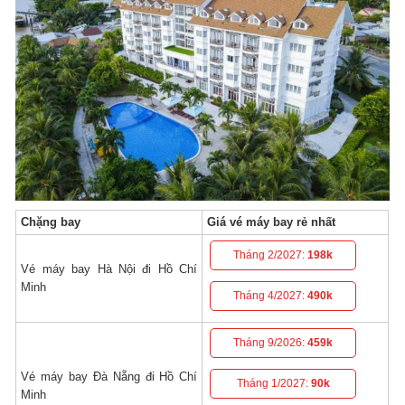
Chặng bay
Giá vé máy bay rẻ nhất
Tháng 2/2027:
198k
Vé máy bay Hà Nội đi Hồ Chí
Minh
Tháng 4/2027:
490k
Tháng 9/2026:
459k
Vé máy bay Đà Nẵng đi Hồ Chí
Tháng 1/2027:
90k
Minh