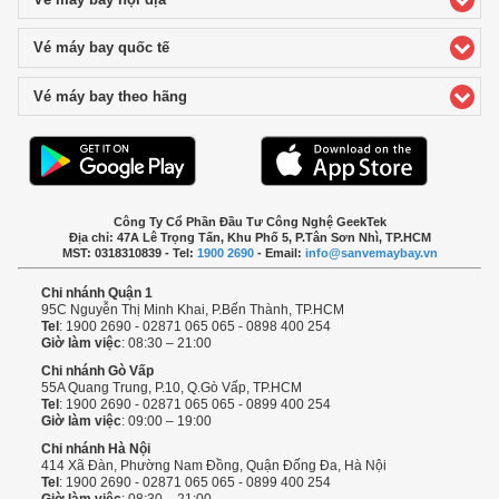
Vé máy bay quốc tế
click to expand contents
Vé máy bay theo hãng
click to expand contents
Công Ty Cổ Phần Đầu Tư Công Nghệ GeekTek
Địa chỉ: 47A Lê Trọng Tấn, Khu Phố 5, P.Tân Sơn Nhì, TP.HCM
MST: 0318310839 - Tel:
1900 2690
- Email:
info@sanvemaybay.vn
Chi nhánh Quận 1
95C Nguyễn Thị Minh Khai, P.Bến Thành, TP.HCM
Tel
: 1900 2690 - 02871 065 065 - 0898 400 254
Giờ làm việc
: 08:30 – 21:00
Chi nhánh Gò Vấp
55A Quang Trung, P.10, Q.Gò Vấp, TP.HCM
Tel
: 1900 2690 - 02871 065 065 - 0899 400 254
Giờ làm việc
: 09:00 – 19:00
Chi nhánh Hà Nội
414 Xã Đàn, Phường Nam Đồng, Quận Đống Đa, Hà Nội
Tel
: 1900 2690 - 02871 065 065 - 0899 400 254