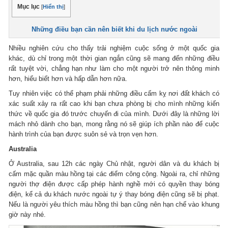
Mục lục
[
Hiển thị
]
Những điều bạn cần nên biết khi du lịch nước ngoài
Nhiều nghiên cứu cho thấy trải nghiệm cuộc sống ở một quốc gia
khác, dù chỉ trong một thời gian ngắn cũng sẽ mang đến những điều
rất tuyệt vời, chẳng hạn như làm cho một người trở nên thông minh
hơn, hiểu biết hơn và hấp dẫn hơn nữa.
Tuy nhiên việc có thể phạm phải những điều cấm kỵ nơi đất khách có
xác suất xảy ra rất cao khi bạn chưa phòng bị cho mình những kiến
thức về quốc gia đó trước chuyến đi của mình. Dưới đây là những lời
mách nhỏ dành cho bạn, mong rằng nó sẽ giúp ích phần nào để cuộc
hành trình của bạn được suôn sẻ và trọn vẹn hơn.
Australia
Ở Australia, sau 12h các ngày Chủ nhật, người dân và du khách bị
cấm mặc quần màu hồng tại các điểm công cộng. Ngoài ra, chỉ những
người thợ điện được cấp phép hành nghề mới có quyền thay bóng
điện, kể cả du khách nước ngoài tự ý thay bóng điện cũng sẽ bị phạt.
Nếu là người yêu thích màu hồng thì bạn cũng nên hạn chế vào khung
giờ này nhé.