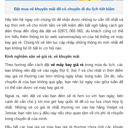
Đặt mua vé khuyến mãi để có chuyến đi du lịch tiết kiệm
Hãy liên hệ ngay với chúng tôi để nhận được những tư vấn tốt nhất và
kịp thơi rinh về cho mình tấm vé tiết kiệm đến bất ngờ bằng cách gọi
điện thoại đến tổng đài đặt vé 02871 065 065, du khách cũng có thể
tìm hiểu thêm thông tin từ web sanvemaybay.vn của hệ thống vé máy
bay giá rẻ. Chúng tôi sẽ liên tục cập nhập những thông tin mới nhất để
bạn không bỏ lỡ bất kì cơ hội nào.
Kinh nghiệm săn vé giá rẻ, vé khuyến mãi
Theo hướng dẫn cách đặt
vé máy bay giá rẻ
trong mùa du lịch, các
bạn không nên đặt vé vào ngày thứ 6, thứ 7 và chủ nhật vì thời điểm
này giá vé thường cao hơn những ngày khác trong tuần. Do đó, nếu
chuyến đi của bạn không quá gấp, bạn nên lùi ngày vào giữa tuần để
có thể săn được vé máy bay giá rẻ.
Ngoài ra, nên đặt vé vào ban đêm sẽ rẻ hơn so với ban ngày, bên
cạnh đó cần chú ý tới múi giờ bay quốc tế để có sự lựa chọn hợp lý
nhất. Những vé có giá rẻ nhất thường rơi vào hai hãng Vietjet và
Jetstar, bạn nên lưu ý điều này nếu như quan tâm về chi phí di chuyển
trong chuyến đi của mình.
Hầu hết các loại giá vé máy bay giá rẻ thường chưa tính các khoản