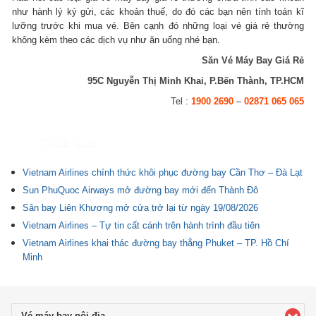
như hành lý ký gửi, các khoản thuế, do đó các bạn nên tính toán kĩ
lưỡng trước khi mua vé. Bên cạnh đó những loại vé giá rẻ thường
không kèm theo các dịch vụ như ăn uống nhé bạn.
Săn Vé Máy Bay Giá Rẻ
95C Nguyễn Thị Minh Khai, P.Bến Thành, TP.HCM
Tel :
1900 2690
–
02871 065 065
Tin liên quan
Vietnam Airlines chính thức khôi phục đường bay Cần Thơ – Đà Lạt
Sun PhuQuoc Airways mở đường bay mới đến Thành Đô
Sân bay Liên Khương mở cửa trở lại từ ngày 19/08/2026
Vietnam Airlines – Tự tin cất cánh trên hành trình đầu tiên
Vietnam Airlines khai thác đường bay thẳng Phuket – TP. Hồ Chí
Minh
Vé máy bay nội địa
click to expand contents