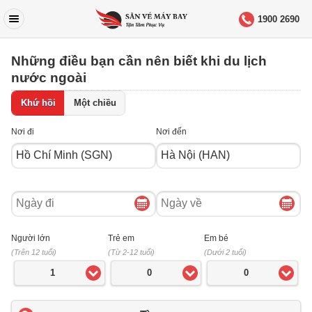
1900 2690
Những điều bạn cần nên biết khi du lịch
nước ngoài
Khứ hồi
Một chiều
Nơi đi
Nơi đến
Ngày
Ngày
đi
về
Người lớn
Trẻ em
Em bé
(Trên 12 tuổi)
(Từ 2-12 tuổi)
(Dưới 2 tuổi)
1
0
0