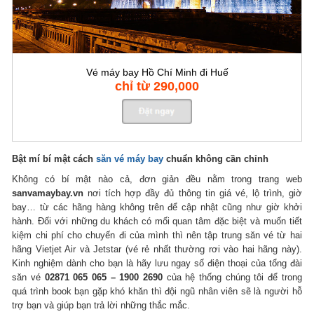
Vé máy bay Hồ Chí Minh đi Huế
chỉ từ 290,000
Bật mí bí mật cách
săn vé máy bay
chuẩn không cần chỉnh
Không có bí mật nào cả, đơn giản đều nằm trong trang web
sanvamaybay.vn
nơi tích hợp đầy đủ thông tin giá vé, lộ trình, giờ
bay… từ các hãng hàng không trên để cập nhật cũng như giờ khởi
hành. Đối với những du khách có mối quan tâm đặc biệt và muốn tiết
kiệm chi phí cho chuyến đi của mình thì nên tập trung săn vé từ hai
hãng Vietjet Air và Jetstar (vé rẻ nhất thường rơi vào hai hãng này).
Kinh nghiệm dành cho bạn là hãy lưu ngay số điện thoại của tổng đài
săn vé
02871 065 065 – 1900 2690
của hệ thống chúng tôi để trong
quá trình book bạn gặp khó khăn thì đội ngũ nhân viên sẽ là người hỗ
trợ bạn và giúp bạn trả lời những thắc mắc.