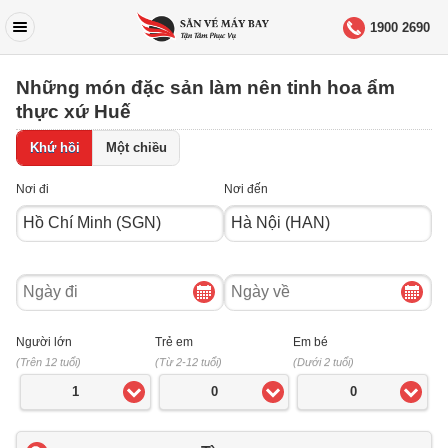
1900 2690
Những món đặc sản làm nên tinh hoa ẩm
thực xứ Huế
Khứ hồi
Một chiều
Nơi đi
Nơi đến
Ngày
Ngày
đi
về
Người lớn
Trẻ em
Em bé
(Trên 12 tuổi)
(Từ 2-12 tuổi)
(Dưới 2 tuổi)
1
0
0