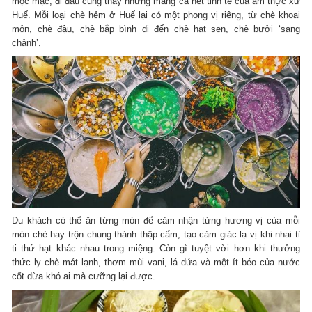
mộc mạc, đi đâu cũng thấy nhưng mang cả nét tinh tế của ẩm thực xứ
Huế. Mỗi loại chè hẻm ở Huế lại có một phong vị riêng, từ chè khoai
môn, chè đậu, chè bắp bình dị đến chè hạt sen, chè bưởi ‘sang
chảnh’.
Du khách có thể ăn từng món để cảm nhận từng hương vị của mỗi
món chè hay trộn chung thành thập cẩm, tạo cảm giác lạ vị khi nhai tỉ
ti thứ hạt khác nhau trong miệng. Còn gì tuyệt vời hơn khi thưởng
thức ly chè mát lạnh, thơm mùi vani, lá dứa và một ít béo của nước
cốt dừa khó ai mà cưỡng lại được.