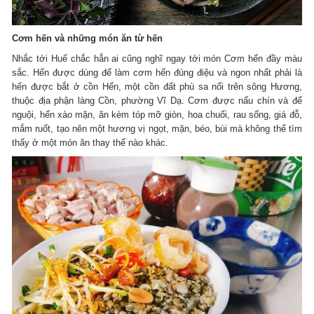
Cơm hến và những món ăn từ hến
Nhắc tới Huế chắc hẳn ai cũng nghĩ ngay tới món Cơm hến đầy màu
sắc. Hến được dùng để làm cơm hến đúng điệu và ngon nhất phải là
hến được bắt ở cồn Hến, một cồn đất phù sa nổi trên sông Hương,
thuộc địa phận làng Cồn, phường Vĩ Dạ. Cơm được nấu chín và để
nguội, hến xào mặn, ăn kèm tóp mỡ giòn, hoa chuối, rau sống, giá đỗ,
mắm ruốt, tạo nên một hương vị ngọt, mặn, béo, bùi mà không thể tìm
thấy ở một món ăn thay thế nào khác.