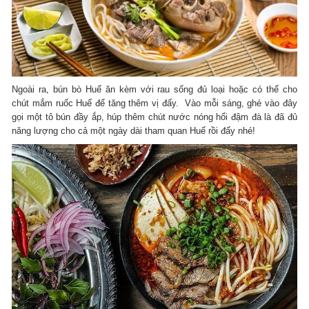
Ngoài ra, bún bò Huế ăn kèm với rau sống đủ loại hoặc có thể cho
chút mắm ruốc Huế để tăng thêm vị đấy. Vào mỗi sáng, ghé vào đây
gọi một tô bún đầy ắp, húp thêm chút nước nóng hổi đậm đà là đã đủ
năng lượng cho cả một ngày dài tham quan Huế rồi đấy nhé!