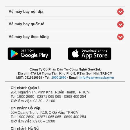
Vé máy bay nội địa
click to expand contents
Vé máy bay quốc tế
click to expand contents
Vé máy bay theo hãng
click to expand contents
Công Ty Cổ Phần Đầu Tư Công Nghệ GeekTek
Địa chỉ: 47A Lê Trọng Tấn, Khu Phố 5, P.Tân Sơn Nhì, TP.HCM
MST: 0318310839 - Tel:
1900 2690
- Email:
info@sanvemaybay.vn
Chi nhánh Quận 1
95C Nguyễn Thị Minh Khai, P.Bến Thành, TP.HCM
Tel
: 1900 2690 - 02871 065 065 - 0898 400 254
Giờ làm việc
: 08:30 – 21:00
Chi nhánh Gò Vấp
55A Quang Trung, P.10, Q.Gò Vấp, TP.HCM
Tel
: 1900 2690 - 02871 065 065 - 0899 400 254
Giờ làm việc
: 09:00 – 19:00
Chi nhánh Hà Nội