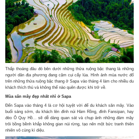
Thấp thoáng đâu đó bên dưới những thửa ruộng bậc thang là những
người dân địa phương đang cặm cụi cấy lúa. Hình ảnh mùa nước đổ
trên những thửa ruộng bậc thang ở Sapa vào tháng 4 làm cho nhiều du
khách thích thú và không thể nào quên được khi trở về.
Mùa săn mây đẹp nhất nhì ở Sapa
Đến Sapa vào tháng 4 là cơ hội tuyệt vời để du khách săn mây. Vào
buổi sáng sớm, du khách lên đỉnh núi Hàm Rồng, đỉnh Fansipan, hay
đèo Ô Quy Hồ… sẽ dễ dàng quan sát và chụp ảnh những đám mây
trôi bồng bềnh khắp không gian núi rừng, tạo nên một bức tranh thiên
nhiên vô cùng kì diệu.