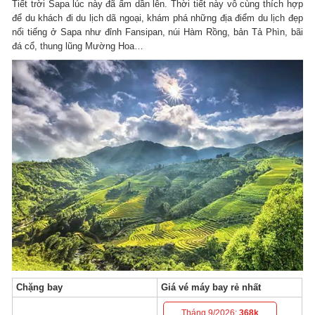
Tiết trời Sapa lúc này đã ấm dần lên. Thời tiết này vô cùng thích hợp
để du khách đi du lịch dã ngoại, khám phá những địa điểm du lịch đẹp
nổi tiếng ở Sapa như đỉnh Fansipan, núi Hàm Rồng, bản Tả Phìn, bãi
đá cổ, thung lũng Mường Hoa…
Chặng bay
Giá vé máy bay rẻ nhất
Tháng 9/2026:
368k