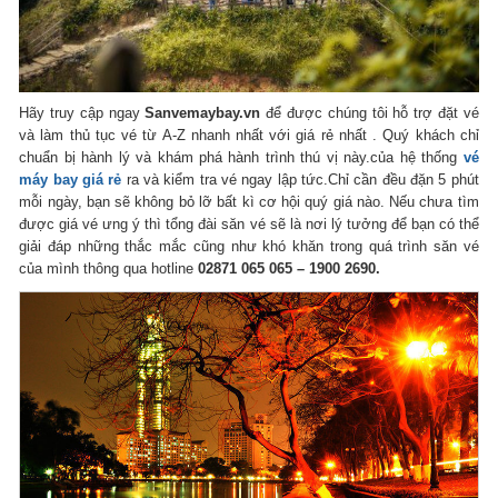
Hãy truy cập ngay
Sanvemaybay.vn
để được chúng tôi hỗ trợ đặt vé
và làm thủ tục vé từ A-Z nhanh nhất với giá rẻ nhất . Quý khách chỉ
chuẩn bị hành lý và khám phá hành trình thú vị này.của hệ thống
vé
máy bay giá rẻ
ra và kiểm tra vé ngay lập tức.Chỉ cần đều đặn 5 phút
mỗi ngày, bạn sẽ không bỏ lỡ bất kì cơ hội quý giá nào. Nếu chưa tìm
được giá vé ưng ý thì tổng đài săn vé sẽ là nơi lý tưởng để bạn có thể
giải đáp những thắc mắc cũng như khó khăn trong quá trình săn vé
của mình thông qua hotline
02871 065 065 – 1900 2690.