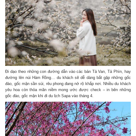
Đi dạo theo những con đường dẫn vào các bản Tả Van, Tả Phìn, hay
đường lên núi Hàm Rồng… du khách sẽ dễ dàng bắt gặp những gốc
đào, gốc mận sần sùi, rêu phong đang nở rộ khắp nơi. Nhiều du khách
yêu hoa còn thỏa mãn niềm mong ước được check – in bên những
gốc đào, gốc mận khi đi du lịch Sapa vào tháng 4.