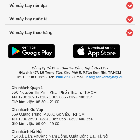
Vé máy bay nội địa
click to expand contents
Vé máy bay quốc tế
click to expand contents
Vé máy bay theo hãng
click to expand contents
Công Ty Cổ Phần Đầu Tư Công Nghệ GeekTek
Địa chỉ: 47A Lê Trọng Tấn, Khu Phố 5, P.Tân Sơn Nhì, TP.HCM
MST: 0318310839 - Tel:
1900 2690
- Email:
info@sanvemaybay.vn
Chi nhánh Quận 1
95C Nguyễn Thị Minh Khai, P.Bến Thành, TP.HCM
Tel
: 1900 2690 - 02871 065 065 - 0898 400 254
Giờ làm việc
: 08:30 – 21:00
Chi nhánh Gò Vấp
55A Quang Trung, P.10, Q.Gò Vấp, TP.HCM
Tel
: 1900 2690 - 02871 065 065 - 0899 400 254
Giờ làm việc
: 09:00 – 19:00
Chi nhánh Hà Nội
414 Xã Đàn, Phường Nam Đồng, Quận Đống Đa, Hà Nội