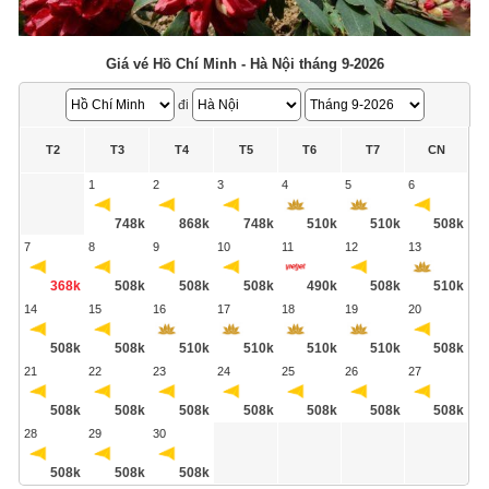
Giá vé Hồ Chí Minh - Hà Nội tháng 9-2026
đi
T2
T3
T4
T5
T6
T7
CN
1
2
3
4
5
6
748k
868k
748k
510k
510k
508k
7
8
9
10
11
12
13
368k
508k
508k
508k
490k
508k
510k
14
15
16
17
18
19
20
508k
508k
510k
510k
510k
510k
508k
21
22
23
24
25
26
27
508k
508k
508k
508k
508k
508k
508k
28
29
30
508k
508k
508k