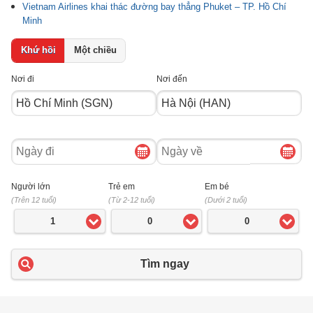
Vietnam Airlines khai thác đường bay thẳng Phuket – TP. Hồ Chí
Minh
Khứ hồi
Một chiều
Nơi đi
Nơi đến
Ngày
Ngày
đi
về
Người lớn
Trẻ em
Em bé
(Trên 12 tuổi)
(Từ 2-12 tuổi)
(Dưới 2 tuổi)
1
0
0
Tìm ngay