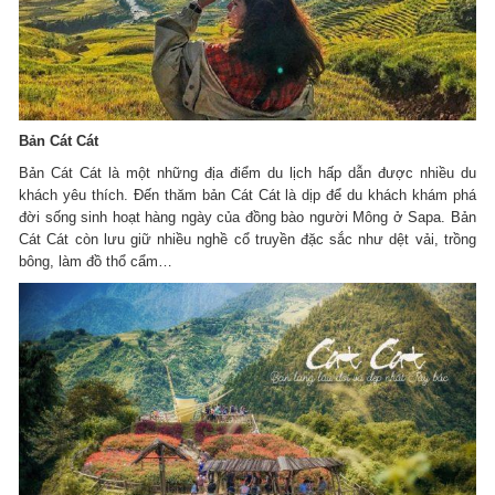
Bản Cát Cát
Bản Cát Cát là một những địa điểm du lịch hấp dẫn được nhiều du
khách yêu thích. Đến thăm bản Cát Cát là dịp để du khách khám phá
đời sống sinh hoạt hàng ngày của đồng bào người Mông ở Sapa. Bản
Cát Cát còn lưu giữ nhiều nghề cổ truyền đặc sắc như dệt vải, trồng
bông, làm đồ thổ cẩm…