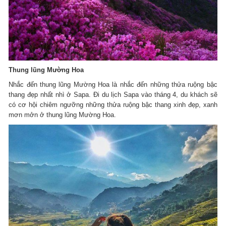
Thung lũng Mường Hoa
Nhắc đến thung lũng Mường Hoa là nhắc đến những thửa ruộng bậc
thang đẹp nhất nhì ở Sapa. Đi du lịch Sapa vào tháng 4, du khách sẽ
có cơ hội chiêm ngưỡng những thửa ruộng bậc thang xinh đẹp, xanh
mơn mởn ở thung lũng Mường Hoa.