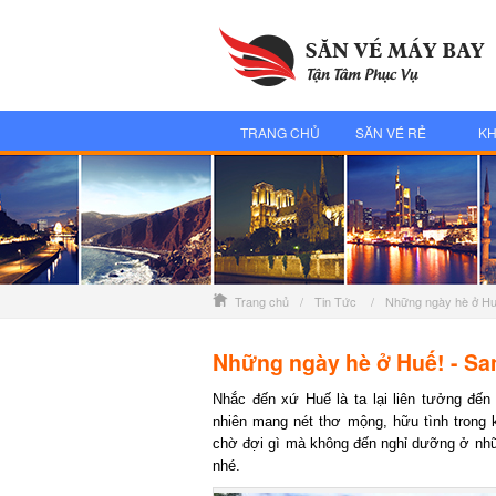
TRANG CHỦ
SĂN VÉ RẺ
KH
Trang chủ
/
Tin Tức
/
Những ngày hè ở Hu
Những ngày hè ở Huế! - Sa
Nhắc đến xứ Huế là ta lại liên tưởng đến n
nhiên mang nét thơ mộng, hữu tình trong kh
chờ đợi gì mà không đến nghỉ dưỡng ở nhữn
nhé.