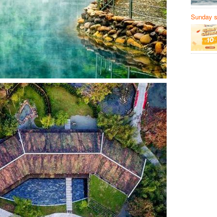
Sunday să
Sanvemay