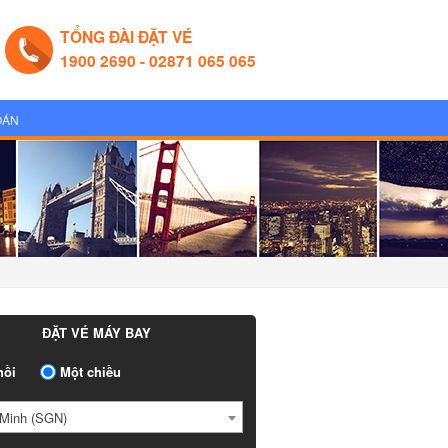
TỔNG ĐÀI ĐẶT VÉ
1900 2690 - 02871 065 065
OÁN
ĐẶT VÉ MÁY BAY
ồi
Một chiều
Minh (SGN)