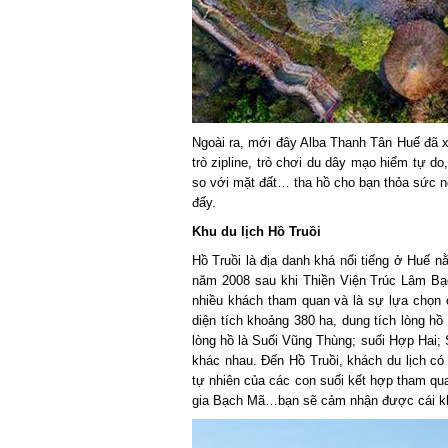
Ngoài ra, mới đây Alba Thanh Tân Huế đã xâ
trò zipline, trò chơi du dây mạo hiểm tự d
so với mặt đất… tha hồ cho bạn thỏa sức nghỉ
đấy.
Khu du lịch Hồ Truồi
Hồ Truồi là địa danh khá nổi tiếng ở Huế 
năm 2008 sau khi Thiền Viện Trúc Lâm Bạch
nhiều khách tham quan và là sự lựa chọn c
diện tích khoảng 380 ha, dung tích lòng hồ 
lòng hồ là Suối Vũng Thùng; suối Hợp Hai; S
khác nhau. Đến Hồ Truồi, khách du lịch có 
tự nhiên của các con suối kết hợp tham qua
gia Bạch Mã…bạn sẽ cảm nhận được cái khôn