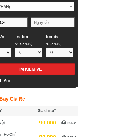
HAN)
n
Trẻ Em
Em Bé
(2-12 tuổi)
(0-2 tuổi)
h Âm
ay Giá Rẻ
*
Giá chỉ từ*
90,000
ội
đặt ngay
 Hồ Chí