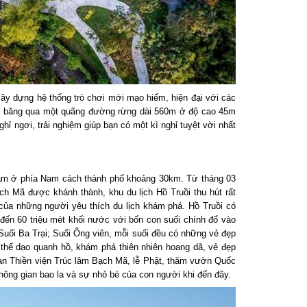
y dựng hệ thống trò chơi mới mạo hiểm, hiện đại với các
o, băng qua một quãng đường rừng dài 560m ở độ cao 45m
 ngơi, trải nghiệm giúp bạn có một kì nghỉ tuyệt vời nhất
nằm ở phía Nam cách thành phố khoảng 30km. Từ tháng 03
 Mã được khánh thành, khu du lịch Hồ Truồi thu hút rất
ủa những người yêu thích du lịch khám phá. Hồ Truồi có
đến 60 triệu mét khối nước với bốn con suối chính đổ vào
uối Ba Trại; Suối Ông viên, mỗi suối đều có những vẻ đẹp
thể dạo quanh hồ, khám phá thiên nhiên hoang dã, vẻ đẹp
n Thiền viện Trúc lâm Bạch Mã, lễ Phật, thăm vườn Quốc
g gian bao la và sự nhỏ bé của con người khi đến đây.