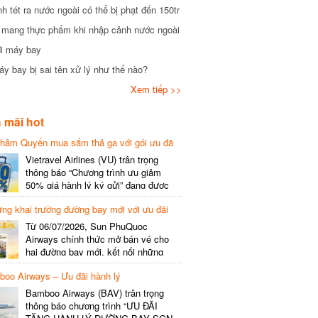
tét ra nước ngoài có thể bị phạt đến 150tr
mang thực phẩm khi nhập cảnh nước ngoài
i máy bay
 bay bị sai tên xử lý như thế nào?
Xem tiếp >>
mãi hot
hâm Quyến mua sắm thả ga với gói ưu đã
phí gói cước
Vietravel Airlines (VU) trân trọng
thông báo “Chương trình ưu giảm
50% giá hành lý ký gửi” đang được
triển khai cho đường bay quốc tế mới
g khai trường đường bay mới với ưu đãi
kết nối từ TP. Hồ Chí Minh
(SGN) đi Thâm Quyến – Trung Quốc
Từ 06/07/2026, Sun PhuQuoc
(SZX), chi tiết như sau: LỊCH BAY
Airways chính thức mở bán vé cho
CHI TIẾT Đường bay SHCB Giờ khởi
hai đường bay mới, kết nối những
hành Giờ đến Tần suất…
điểm đến giàu trải nghiệm, giúp hành
o Airways – Ưu đãi hành lý
khách khám phá vẻ đẹp thiên nhiên
và văn hóa của miền Trung Việt Nam.
Bamboo Airways (BAV) trân trọng
Thông tin đường bay mới Đường bay
thông báo chương trình “ƯU ĐÃI
SHCB Giờ bay Tần suất Thời gian