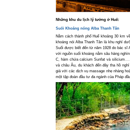
Những khu du lịch lý tưởng ở Huế:
Suối Khoáng nóng Alba Thanh Tân
Nằm cách thành phố Huế khoảng 30 km về 
khoáng nói Alba Thanh Tân là khu nghỉ dưỡ
Suối được biết đến từ năm 1928 do bác sĩ A.
với nguồn suối khoáng nằm sâu hàng nghìn mé
C, hàm chứa calcium Sunfat và silicium….,
và châu Âu, du khách đến đây tha hồ nghỉ n
giá với các dịch vụ massage nhẹ nhàng hoặc
một tập đoàn đầu tư đa ngành của Pháp đầu 