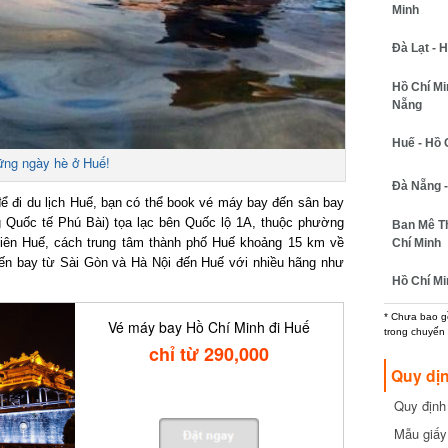
Minh
Đà Lạt - Hồ
Hồ Chí Min
Nẵng
Huế - Hồ C
g ngày hè ở Huế!
Đà Nẵng - 
 đi du lịch Huế, bạn có thể book vé máy bay đến sân bay
Quốc tế Phú Bài) tọa lạc bên Quốc lộ 1A, thuộc phường
Ban Mê Thu
iên Huế, cách trung tâm thành phố Huế khoảng 15 km về
Chí Minh
 bay từ Sài Gòn và Hà Nội đến Huế với nhiều hãng như
Hồ Chí Min
* Chưa bao gồm
Vé máy bay Hồ Chí Minh đi Huế
trong chuyến b
chỉ từ 290,000
Quy dịn
Quy định m
cần biết
Mẫu giấy 