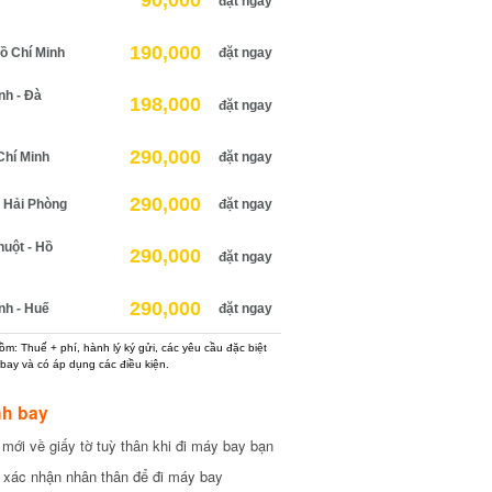
90,000
đặt ngay
190,000
 Chí Minh
đặt ngay
h - Đà
198,000
đặt ngay
290,000
hí Minh
đặt ngay
290,000
Hải Phòng
đặt ngay
ột - Hồ
290,000
đặt ngay
290,000
h - Huế
đặt ngay
: Thuế + phí, hành lý ký gửi, các yêu cầu đặc biệt
ay và có áp dụng các điều kiện.
h bay
ới về giấy tờ tuỳ thân khi đi máy bay bạn
xác nhận nhân thân để đi máy bay