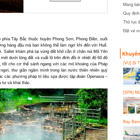
Mang bánh 
đồng
Quy định 
Thủ tục đ
Đặt vé máy
phía Tây Bắc thuộc huyện Phong Sơn, Phong Điền, suối
ng hàng đầu mà bạn không thể làm ngơ khi đến với Huế.
 Sallet khám phá tại vùng đất khô cằn ở chân núi Mã Yên
Khuyến 
t dưới lòng đất và xuất lộ trên đỉnh đồi ở nhiệt độ 60 độ
[VU] Đi T
 tốt cho cơ thể sánh ngang với các mỏ khoáng của Pháp
giảm 50% 
gơi, thư giãn ngâm mình trong làn nước thiên nhiên quý
 các phương pháp trị liệu spa được tập đoàn Openasia –
tư và khai thác.
[SPA] Mừn
20%
Bay Bambo