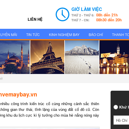
GIỜ LÀM VIỆC
08h đến 21h
THỨ 2 - THỨ 6:
LIÊN HỆ
08h30 đến 20h
THỨ 7 - CN:
UYẾN MÃI
TIN TỨC
KINH NGHIỆM BAY
BÁO CHÍ
THANH T
ế!
nvemaybay.vn
hiều công trình kiến trúc cổ cùng những cảnh sắc thiên
Khứ h
ông gian thư thái, tĩnh lặng của vùng đất cố đô cũ. Còn
g khu du lịch cực kì lý tưởng cho mùa hè nắng nóng này
Hồ Chí 