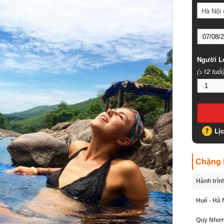
Hà Nội (
Người Lớ
(>12 tuổi)
Lịc
Chặng B
Hành trình
Huế - Hà N
Quy Nhơn -