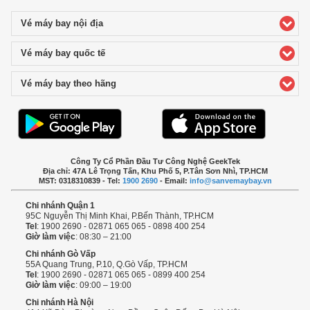
Vé máy bay nội địa
click to expand contents
Vé máy bay quốc tế
click to expand contents
Vé máy bay theo hãng
click to expand contents
Công Ty Cổ Phần Đầu Tư Công Nghệ GeekTek
Địa chỉ: 47A Lê Trọng Tấn, Khu Phố 5, P.Tân Sơn Nhì, TP.HCM
MST: 0318310839 - Tel:
1900 2690
- Email:
info@sanvemaybay.vn
Chi nhánh Quận 1
95C Nguyễn Thị Minh Khai, P.Bến Thành, TP.HCM
Tel
: 1900 2690 - 02871 065 065 - 0898 400 254
Giờ làm việc
: 08:30 – 21:00
Chi nhánh Gò Vấp
55A Quang Trung, P.10, Q.Gò Vấp, TP.HCM
Tel
: 1900 2690 - 02871 065 065 - 0899 400 254
Giờ làm việc
: 09:00 – 19:00
Chi nhánh Hà Nội