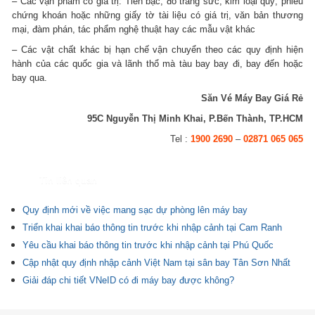
– Các vận phẩm có giá trị: Tiền bạc, đồ trang sức, kim loại quý, phiếu
chứng khoán hoặc những giấy tờ tài liệu có giá trị, văn bản thương
mại, đàm phán, tác phẩm nghệ thuật hay các mẫu vật khác
– Các vật chất khác bị hạn chế vận chuyển theo các quy định hiện
hành của các quốc gia và lãnh thổ mà tàu bay bay đi, bay đến hoặc
bay qua.
Săn Vé Máy Bay Giá Rẻ
95C Nguyễn Thị Minh Khai, P.Bến Thành, TP.HCM
Tel :
1900 2690
–
02871 065 065
Tin liên quan
Quy định mới về việc mang sạc dự phòng lên máy bay
Triển khai khai báo thông tin trước khi nhập cảnh tại Cam Ranh
Yêu cầu khai báo thông tin trước khi nhập cảnh tại Phú Quốc
Cập nhật quy định nhập cảnh Việt Nam tại sân bay Tân Sơn Nhất
Giải đáp chi tiết VNeID có đi máy bay được không?