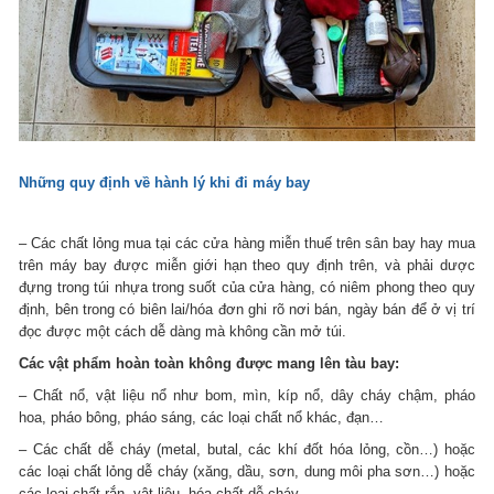
Những quy định về hành lý khi đi máy bay
– Các chất lỏng mua tại các cửa hàng miễn thuế trên sân bay hay mua
trên máy bay được miễn giới hạn theo quy định trên, và phải dược
đựng trong túi nhựa trong suốt của cửa hàng, có niêm phong theo quy
định, bên trong có biên lai/hóa đơn ghi rõ nơi bán, ngày bán để ở vị trí
đọc được một cách dễ dàng mà không cần mở túi.
Các vật phẩm hoàn toàn không được mang lên tàu bay:
– Chất nổ, vật liệu nổ như bom, mìn, kíp nổ, dây cháy chậm, pháo
hoa, pháo bông, pháo sáng, các loại chất nổ khác, đạn…
– Các chất dễ cháy (metal, butal, các khí đốt hóa lỏng, cồn…) hoặc
các loại chất lỏng dễ cháy (xăng, dầu, sơn, dung môi pha sơn…) hoặc
các loại chất rắn, vật liệu, hóa chất dễ cháy.