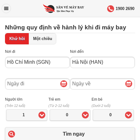
1900 2690
Những quy định về hành lý khi đi máy bay
Khứ hồi
Một chiều
Nơi đi
Nơi đến
Ngày
Ngày
đi
về
Người lớn
Trẻ em
Em bé
(Trên 12 tuổi)
(Từ 2-12 tuổi)
(Dưới 2 tuổi)
1
0
0
Tìm ngay