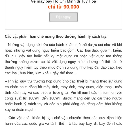
Vé máy bay Hồ Chí Minh đi Tuy Hòa
chỉ từ 90,000
Các vật phẩm hạn chế mang theo đường hành lý xách tay:
– Những vật dụng sở hữu của hành khách có thể được coi như vũ khí
hoặc những vật dụng nguy hiểm bao gồm: Các loại dao, gươm, kiếm,
dùi cui, gậy tày hoặc bất kỳ một dụng cụ hoặc vật dụng mà thông
thường không được coi là vật dụng nguy hiểm nhưng có thể sẽ trở
thành nguy hiểm tuỳ theo mục đích sử dụng như kẹp đá, dao cạo, kéo
các loại, búa kìm, kim khâu, gậy thể thao…
– Pin ắc quy trừ trường hộp dùng cho các thiết bị mang theo sử dụng
cá nhân như: đồng hồ máy tính, máy ảnh, máy quay, điện thoại, máy
tính xách tay và các thiết bị tương tự. Pin lithium hoặc lithium ion với
công suất từ 100WH đến 160WH được mang đến 02 cái theo người
hoặc hành lý xách tay và các pin phải đóng gói riêng đảm bảo không
xảy ra đoản mạch.
– Các vật chất khác bị hạn chế vận chuyển theo các quy định hiện
hành của các quốc gia và lãnh thổ mà tàu bay bay đi, bay đến hoặc