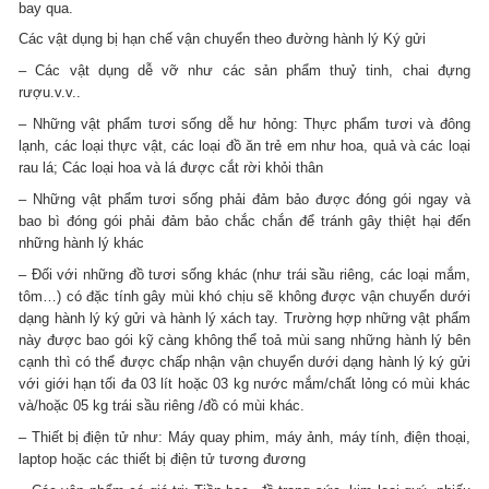
bay qua.
Các vật dụng bị hạn chế vận chuyển theo đường hành lý Ký gửi
– Các vật dụng dễ vỡ như các sản phẩm thuỷ tinh, chai đựng
rượu.v.v..
– Những vật phẩm tươi sống dễ hư hỏng: Thực phẩm tươi và đông
lạnh, các loại thực vật, các loại đồ ăn trẻ em như hoa, quả và các loại
rau lá; Các loại hoa và lá được cắt rời khỏi thân
– Những vật phẩm tươi sống phải đảm bảo được đóng gói ngay và
bao bì đóng gói phải đảm bảo chắc chắn để tránh gây thiệt hại đến
những hành lý khác
– Đối với những đồ tươi sống khác (như trái sầu riêng, các loại mắm,
tôm…) có đặc tính gây mùi khó chịu sẽ không được vận chuyển dưới
dạng hành lý ký gửi và hành lý xách tay. Trường hợp những vật phẩm
này được bao gói kỹ càng không thể toả mùi sang những hành lý bên
cạnh thì có thể được chấp nhận vận chuyển dưới dạng hành lý ký gửi
với giới hạn tối đa 03 lít hoặc 03 kg nước mắm/chất lỏng có mùi khác
và/hoặc 05 kg trái sầu riêng /đồ có mùi khác.
– Thiết bị điện tử như: Máy quay phim, máy ảnh, máy tính, điện thoại,
laptop hoặc các thiết bị điện tử tương đương