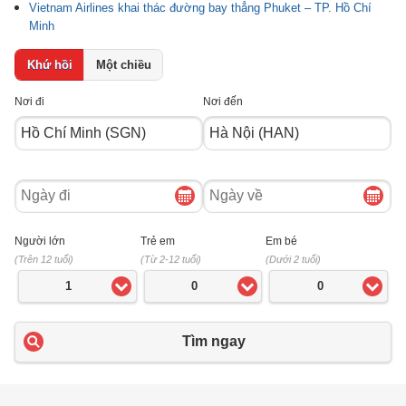
Vietnam Airlines khai thác đường bay thẳng Phuket – TP. Hồ Chí
Minh
Khứ hồi
Một chiều
Nơi đi
Nơi đến
Ngày
Ngày
đi
về
Người lớn
Trẻ em
Em bé
(Trên 12 tuổi)
(Từ 2-12 tuổi)
(Dưới 2 tuổi)
1
0
0
Tìm ngay