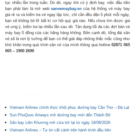
tục nhiều lần trong tuần. Do đó, ngay khi có ý định bay, việc đầu tiên
bạn phải làm là mở web
sanvemaybay.vn
của hệ thống vé máy bay
giá rẻ ra và kiểm tra vé ngay lập tức, chỉ cần đều đặn 5 phút mỗi ngày,
bạn sẽ không bỏ lỡ bất kì cơ hội quý giá nào. Nếu chưa tìm được giá
vé ưng ý, kiểm tra lại nhiều lần sau đó. Tận dụng tối đa các đợt bán vé
máy bay 0 đồng của các hãng hàng không. Bên cạnh đó, tổng đài săn
vé sẽ là nơi lý tưởng để bạn có thể giải đáp những thắc mắc cũng như
khó khăn trong quá trình săn vé của mình thông qua hotline
02871 065
065 – 1900 2690
Tin liên quan
Vietnam Airlines chính thức khôi phục đường bay Cần Thơ – Đà Lạt
Sun PhuQuoc Airways mở đường bay mới đến Thành Đô
Sân bay Liên Khương mở cửa trở lại từ ngày 19/08/2026
Vietnam Airlines – Tự tin cất cánh trên hành trình đầu tiên