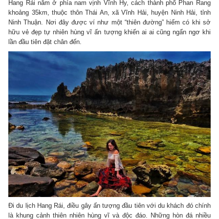
Hang Rái nằm ở phía nam vịnh Vĩnh Hy, cách thành phố Phan Rang
khoảng 35km, thuộc thôn Thái An, xã Vĩnh Hải, huyện Ninh Hải, tỉnh
Ninh Thuận. Nơi đây được ví như một “thiên đường” hiếm có khi sở
hữu vẻ đẹp tự nhiên hùng vĩ ấn tượng khiến ai ai cũng ngẩn ngơ khi
lần đầu tiên đặt chân đến.
Đi du lịch Hang Rái, điều gây ấn tượng đầu tiên với du khách đó chính
là khung cảnh thiên nhiên hùng vĩ và độc đáo. Những hòn đá nhiều