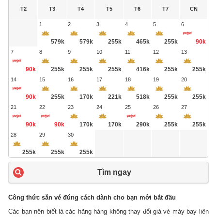
T2
T3
T4
T5
T6
T7
CN
1
2
3
4
5
6
579k
579k
255k
465k
255k
90k
7
8
9
10
11
12
13
90k
255k
255k
255k
416k
255k
255k
14
15
16
17
18
19
20
90k
255k
170k
221k
518k
255k
255k
21
22
23
24
25
26
27
90k
90k
170k
170k
290k
255k
255k
28
29
30
255k
255k
255k
Tìm ngay
Công thức săn vé đúng cách dành cho bạn mới bắt đầu
Các bạn nên biết là các hãng hàng không thay đổi giá vé máy bay liên