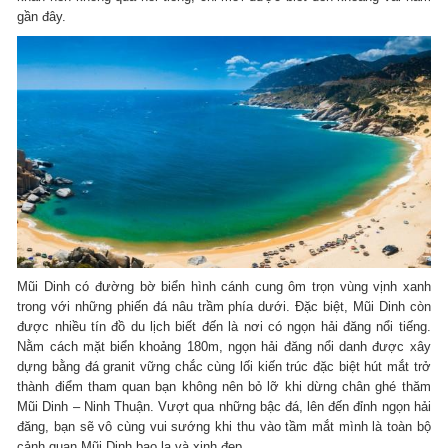
gần đây.
Mũi Dinh có đường bờ biển hình cánh cung ôm trọn vùng vịnh xanh
trong với những phiến đá nâu trầm phía dưới. Đặc biệt, Mũi Dinh còn
được nhiều tín đồ du lịch biết đến là nơi có ngọn hải đăng nổi tiếng.
Nằm cách mặt biển khoảng 180m, ngọn hải đăng nổi danh được xây
dựng bằng đá granit vững chắc cùng lối kiến trúc đặc biệt hút mắt trở
thành điểm tham quan bạn không nên bỏ lỡ khi dừng chân ghé thăm
Mũi Dinh – Ninh Thuận. Vượt qua những bậc đá, lên đến đỉnh ngọn hải
đăng, bạn sẽ vô cùng vui sướng khi thu vào tầm mắt mình là toàn bộ
cảnh quan Mũi Dinh bao la và xinh đẹp.