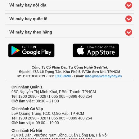
Vé máy bay nội địa
click to expand contents
Vé máy bay quốc tế
click to expand contents
Vé máy bay theo hãng
click to expand contents
Công Ty Cổ Phần Đầu Tư Công Nghệ GeekTek
Địa chỉ: 47A Lê Trọng Tấn, Khu Phố 5, P.Tân Sơn Nhì, TP.HCM
MST: 0318310839 - Tel:
1900 2690
- Email:
info@sanvemaybay.vn
Chi nhánh Quận 1
95C Nguyễn Thị Minh Khai, P.Bến Thành, TP.HCM
Tel
: 1900 2690 - 02871 065 065 - 0898 400 254
Giờ làm việc
: 08:30 – 21:00
Chi nhánh Gò Vấp
55A Quang Trung, P.10, Q.Gò Vấp, TP.HCM
Tel
: 1900 2690 - 02871 065 065 - 0899 400 254
Giờ làm việc
: 09:00 – 19:00
Chi nhánh Hà Nội
414 Xã Đàn, Phường Nam Đồng, Quận Đống Đa, Hà Nội