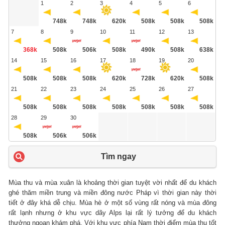
1
2
3
4
5
6
748k
748k
620k
508k
508k
508k
7
8
9
10
11
12
13
368k
508k
506k
508k
490k
508k
638k
14
15
16
17
18
19
20
508k
508k
508k
620k
728k
620k
508k
21
22
23
24
25
26
27
508k
508k
508k
508k
508k
508k
508k
28
29
30
508k
506k
506k
Tìm ngay
Mùa thu và mùa xuân là khoảng thời gian tuyệt vời nhất để du khách
ghé thăm miền trung và miền đông nước Pháp vì thời gian này thời
tiết ở đây khá dễ chịu. Mùa hè ở một số vùng rất nóng và mùa đông
rất lạnh nhưng ở khu vực dãy Alps lại rất lý tưởng để du khách
thưởng ngoạn khám phá. Với khu vực phía Nam thời điểm mùa thu tốt