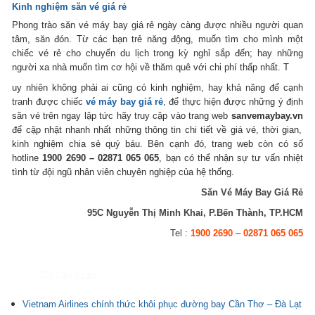
Kinh nghiệm săn vé giá rẻ
Phong trào săn vé máy bay giá rẻ ngày càng được nhiều người quan
tâm, săn đón. Từ các bạn trẻ năng động, muốn tìm cho mình một
chiếc vé rẻ cho chuyến du lịch trong kỳ nghỉ sắp đến; hay những
người xa nhà muốn tìm cơ hội về thăm quê với chi phí thấp nhất. T
uy nhiên không phải ai cũng có kinh nghiệm, hay khả năng để cạnh
tranh được chiếc
vé máy bay giá rẻ
, để thực hiện được những ý định
săn vé trên ngay lập tức hãy truy cập vào trang web
sanvemaybay.vn
để cập nhật nhanh nhất những thông tin chi tiết về giá vé, thời gian,
kinh nghiệm chia sẻ quý báu. Bên cạnh đó, trang web còn có số
hotline
1900 2690 – 02871 065 065
, bạn có thể nhận sự tư vấn nhiệt
tình từ đội ngũ nhân viên chuyên nghiệp của hệ thống.
Săn Vé Máy Bay Giá Rẻ
95C Nguyễn Thị Minh Khai, P.Bến Thành, TP.HCM
Tel :
1900 2690
–
02871 065 065
Tin liên quan
Vietnam Airlines chính thức khôi phục đường bay Cần Thơ – Đà Lạt