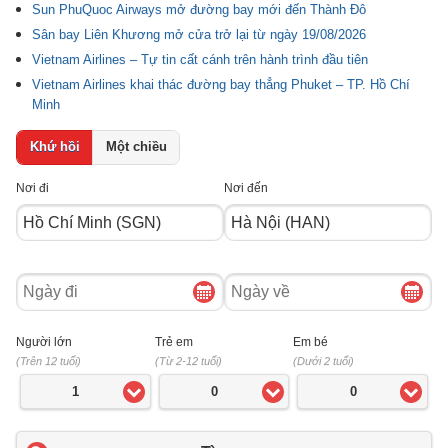
Sun PhuQuoc Airways mở đường bay mới đến Thành Đô
Sân bay Liên Khương mở cửa trở lại từ ngày 19/08/2026
Vietnam Airlines – Tự tin cất cánh trên hành trình đầu tiên
Vietnam Airlines khai thác đường bay thẳng Phuket – TP. Hồ Chí
Minh
Khứ hồi
Một chiều
Nơi đi
Nơi đến
Ngày
Ngày
đi
về
Người lớn
Trẻ em
Em bé
(Trên 12 tuổi)
(Từ 2-12 tuổi)
(Dưới 2 tuổi)
1
0
0