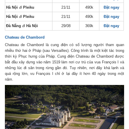
Hà Nội
đi
Pleiku
21/11
490k
Đặt ngay
Hà Nội
đi
Pleiku
21/11
490k
Đặt ngay
Đà Nẵng
đi
Hà Nội
29/08
369k
Đặt ngay
Chateau de Chambord
Chateau de Chambord là cung điện có số lượng người tham quan
nhiều thứ hai ở Pháp (sau Versailles). Công trình là một kiệt tác trong
thời kỳ Phục hưng của Pháp. Cung điện Chateau de Chambord được
bắt đầu xây dựng vào năm 1519
làm nơi cư trú của vua François I và
những lúc đi săn trong rừng gần đó. Tuy nhiên, nơi đây khá lạnh và
quá rộng lớn, vu François I chỉ ở lại đây ít hơn 40 ngày trong một
năm.