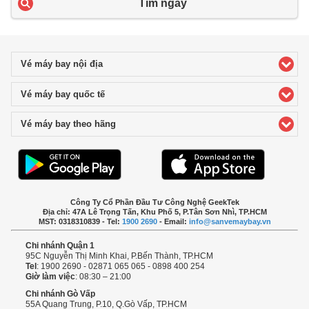
Tìm ngay
Vé máy bay nội địa
click to expand contents
Vé máy bay quốc tế
click to expand contents
Vé máy bay theo hãng
click to expand contents
Công Ty Cổ Phần Đầu Tư Công Nghệ GeekTek
Địa chỉ: 47A Lê Trọng Tấn, Khu Phố 5, P.Tân Sơn Nhì, TP.HCM
MST: 0318310839 - Tel:
1900 2690
- Email:
info@sanvemaybay.vn
Chi nhánh Quận 1
95C Nguyễn Thị Minh Khai, P.Bến Thành, TP.HCM
Tel
: 1900 2690 - 02871 065 065 - 0898 400 254
Giờ làm việc
: 08:30 – 21:00
Chi nhánh Gò Vấp
55A Quang Trung, P.10, Q.Gò Vấp, TP.HCM