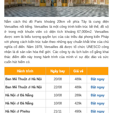
Nằm cách thủ đô Paris khoảng 20km về phía Tây là cung điện
Versailles nổi tiếng. Versailles là một công trình kiến trúc bề thế, đồ sộ
ở trong một khuôn viên có diện tích khoảng 67,000m2. Versailles
được xem là biểu tượng quyền lực của các triều đại phong kiến Pháp
với phong cách kiến trúc tuân theo những quy chuẩn khắt khe của chủ
nghĩa cổ điển. Năm 1979, Versailles đã được tổ chức UNESCO công
nhận là di sản văn hóa thế giới. Các công ty du lịch luôn cố gắng khai
thác điểm đến này trong hành trình của mình vì sự độc đáo và sức
cuốn hút hiếm có.
Hành trình
Ngày bay
Giá vé
Ban Mê Thuột
đi
Hà Nội
20/08
489k
Đặt ngay
Ban Mê Thuột
đi
Hà Nội
22/08
489k
Đặt ngay
Hà Nội
đi
Đà Nẵng
10/08
289k
Đặt ngay
Hà Nội
đi
Đà Nẵng
10/08
429k
Đặt ngay
Hà Nội
đi
Pleiku
21/11
490k
Đặt ngay