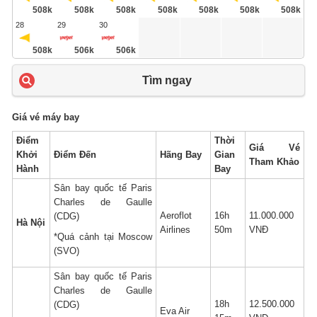
508k
508k
508k
508k
508k
508k
508k
28
29
30
508k
506k
506k
Tìm ngay
Giá vé máy bay
Điểm
Thời
Giá Vé
Khởi
Điểm Đến
Hãng Bay
Gian
Tham Khảo
Hành
Bay
Sân bay quốc tế Paris
Charles de Gaulle
Aeroflot
16h
11.000.000
(CDG)
Hà Nội
Airlines
50m
VNĐ
*Quá cảnh tại Moscow
(SVO)
Sân bay quốc tế Paris
Charles de Gaulle
18h
12.500.000
(CDG)
Eva Air