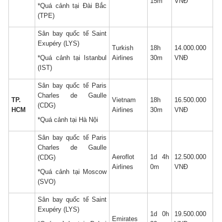
15m
VNĐ
*Quá cảnh tại Đài Bắc
(TPE)
Sân bay quốc tế Saint
Exupéry (LYS)
Turkish
18h
14.000.000
*Quá cảnh tại Istanbul
Airlines
30m
VNĐ
(IST)
Sân bay quốc tế Paris
Charles de Gaulle
TP.
Vietnam
18h
16.500.000
(CDG)
HCM
Airlines
30m
VNĐ
*Quá cảnh tại Hà Nội
Sân bay quốc tế Paris
Charles de Gaulle
Aeroflot
1d 4h
12.500.000
(CDG)
Airlines
0m
VNĐ
*Quá cảnh tại Moscow
(SVO)
Sân bay quốc tế Saint
Exupéry (LYS)
1d 0h
19.500.000
Emirates