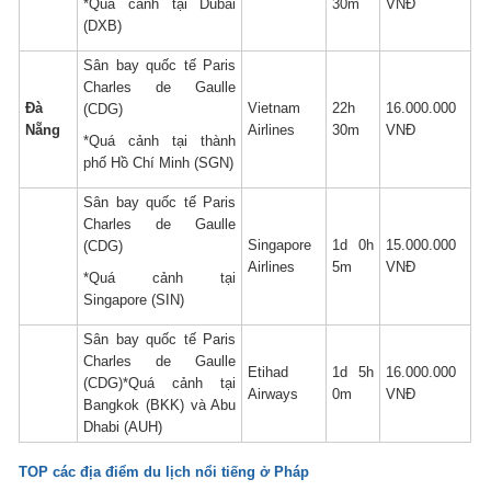
*Quá cảnh tại Dubai
30m
VNĐ
(DXB)
Sân bay quốc tế Paris
Charles de Gaulle
Đà
Vietnam
22h
16.000.000
(CDG)
Nẵng
Airlines
30m
VNĐ
*Quá cảnh tại thành
phố Hồ Chí Minh (SGN)
Sân bay quốc tế Paris
Charles de Gaulle
Singapore
1d 0h
15.000.000
(CDG)
Airlines
5m
VNĐ
*Quá cảnh tại
Singapore (SIN)
Sân bay quốc tế Paris
Charles de Gaulle
Etihad
1d 5h
16.000.000
(CDG)*Quá cảnh tại
Airways
0m
VNĐ
Bangkok (BKK) và Abu
Dhabi (AUH)
TOP các địa điểm du lịch nổi tiếng ở Pháp