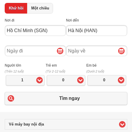
Khứ hồi
Một chiều
Nơi đi
Nơi đến
Ngày
Ngày
đi
về
Người lớn
Trẻ em
Em bé
(Trên 12 tuổi)
(Từ 2-12 tuổi)
(Dưới 2 tuổi)
1
0
0
Tìm ngay
Vé máy bay nội địa
click to expand contents