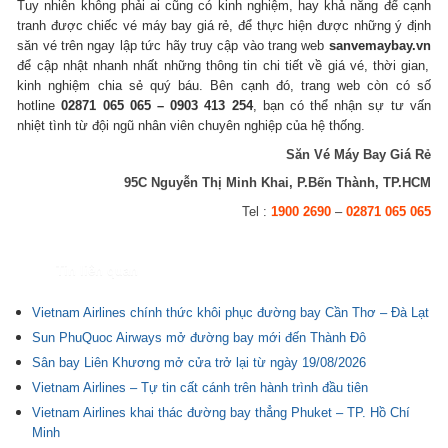
Tuy nhiên không phải ai cũng có kinh nghiệm, hay khả năng để cạnh
tranh được chiếc vé máy bay giá rẻ, để thực hiện được những ý định
săn vé trên ngay lập tức hãy truy cập vào trang web
sanvemaybay.vn
để cập nhật nhanh nhất những thông tin chi tiết về giá vé, thời gian,
kinh nghiệm chia sẻ quý báu. Bên cạnh đó, trang web còn có số
hotline
02871 065 065 – 0903 413 254
, bạn có thể nhận sự tư vấn
nhiệt tình từ đội ngũ nhân viên chuyên nghiệp của hệ thống.
Săn Vé Máy Bay Giá Rẻ
95C Nguyễn Thị Minh Khai, P.Bến Thành, TP.HCM
Tel :
1900 2690
–
02871 065 065
Tin liên quan
Vietnam Airlines chính thức khôi phục đường bay Cần Thơ – Đà Lạt
Sun PhuQuoc Airways mở đường bay mới đến Thành Đô
Sân bay Liên Khương mở cửa trở lại từ ngày 19/08/2026
Vietnam Airlines – Tự tin cất cánh trên hành trình đầu tiên
Vietnam Airlines khai thác đường bay thẳng Phuket – TP. Hồ Chí
Minh