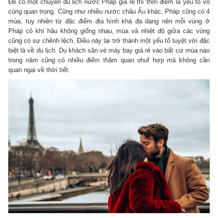
Để có một chuyến du lịch nước Pháp giá rẻ thì thời điểm là yếu tố vô
cùng quan trọng. Cũng như nhiều nước châu Âu khác, Pháp cũng có 4
mùa, tuy nhiên từ đặc điểm địa hình khá đa dạng nên mỗi vùng ở
Pháp có khí hậu không giống nhau, mùa và nhiệt độ giữa các vùng
cũng có sự chênh lệch. Điều này lại trở thành một yếu tố tuyệt vời đặc
biệt là về du lịch. Du khách săn vé máy bay giá rẻ vào bất cứ mùa nào
trong năm cũng có nhiều điểm thăm quan ohuf hợp mà không cần
quan ngại về thời tiết.