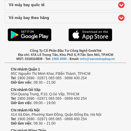
Vé máy bay quốc tế
click to expand contents
Vé máy bay theo hãng
click to expand contents
Công Ty Cổ Phần Đầu Tư Công Nghệ GeekTek
Địa chỉ: 47A Lê Trọng Tấn, Khu Phố 5, P.Tân Sơn Nhì, TP.HCM
MST: 0318310839 - Tel:
1900 2690
- Email:
info@sanvemaybay.vn
Chi nhánh Quận 1
95C Nguyễn Thị Minh Khai, P.Bến Thành, TP.HCM
Tel
: 1900 2690 - 02871 065 065 - 0898 400 254
Giờ làm việc
: 08:30 – 21:00
Chi nhánh Gò Vấp
55A Quang Trung, P.10, Q.Gò Vấp, TP.HCM
Tel
: 1900 2690 - 02871 065 065 - 0899 400 254
Giờ làm việc
: 09:00 – 19:00
Chi nhánh Hà Nội
414 Xã Đàn, Phường Nam Đồng, Quận Đống Đa, Hà Nội
Tel
: 1900 2690 - 02871 065 065 - 0899 400 254
Giờ làm việc
: 08:30 – 21:00
Chi nhánh Đồng Tháp