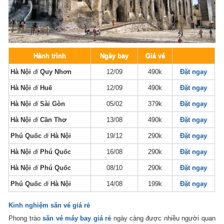
Hành trình
Ngày bay
Giá vé
Hà Nội
đi
Quy Nhơn
12/09
490k
Đặt ngay
Hà Nội
đi
Huế
12/09
490k
Đặt ngay
Hà Nội
đi
Sài Gòn
05/02
379k
Đặt ngay
Hà Nội
đi
Cần Thơ
13/08
490k
Đặt ngay
Phú Quốc
đi
Hà Nội
19/12
290k
Đặt ngay
Hà Nội
đi
Phú Quốc
16/08
290k
Đặt ngay
Hà Nội
đi
Phú Quốc
08/10
290k
Đặt ngay
Phú Quốc
đi
Hà Nội
14/08
199k
Đặt ngay
Kinh nghiệm săn vé giá rẻ
Phong trào
săn vé máy bay giá rẻ
ngày càng được nhiều người quan