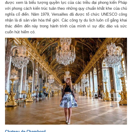
được xem là biểu tượng quyền lực của các triều đại phong kiến Pháp
với phong cách kiến trúc tuân theo những quy chuẩn khắt khe của chủ
nghĩa cổ điển. Năm 1979, Versailles đã được tổ chức UNESCO công
nhận là di sản văn hóa thế giới. Các công ty du lịch luôn cố gắng khai
thác điểm đến này trong hành trình của mình vì sự độc đáo và sức
cuốn hút hiếm có.
Chateau de Chambord