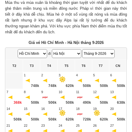
Mùa thu và mùa xuân là khoảng thời gian tuyệt vời nhất để du khách
ghé thăm miền trung và miền đông nước Pháp vì thời gian này thời
tiết ở đây khá dễ chịu. Mùa hè ở một số vùng rất nóng và mùa đông
rất lạnh nhưng ở khu vực dãy Alps lại rất lý tưởng để du khách
thưởng ngoạn khám phá. Với khu vực phía Nam thời điểm mùa thu tốt
nhất để du khách đến du lịch.
Giá vé Hồ Chí Minh - Hà Nội tháng 9-2026
đi
T2
T3
T4
T5
T6
T7
CN
1
2
3
4
5
6
748k
748k
620k
508k
508k
508k
7
8
9
10
11
12
13
368k
508k
506k
508k
490k
508k
638k
14
15
16
17
18
19
20
508k
508k
508k
620k
728k
620k
508k
21
22
23
24
25
26
27