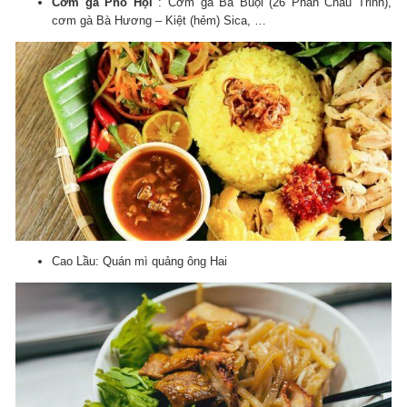
Cơm gà Phố Hội
: Cơm gà Bà Buội (26 Phan Châu Trinh),
cơm gà Bà Hương – Kiệt (hẻm) Sica, …
Cao Lầu: Quán mì quảng ông Hai