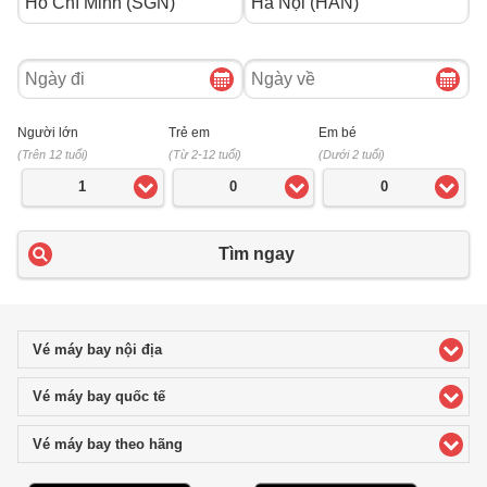
Ngày
Ngày
đi
về
Người lớn
Trẻ em
Em bé
(Trên 12 tuổi)
(Từ 2-12 tuổi)
(Dưới 2 tuổi)
1
0
0
Tìm ngay
Vé máy bay nội địa
click to expand contents
Vé máy bay quốc tế
click to expand contents
Vé máy bay theo hãng
click to expand contents