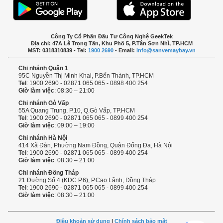
Công Ty Cổ Phần Đầu Tư Công Nghệ GeekTek
Địa chỉ: 47A Lê Trọng Tấn, Khu Phố 5, P.Tân Sơn Nhì, TP.HCM
MST: 0318310839 - Tel:
1900 2690
- Email:
info@sanvemaybay.vn
Chi nhánh Quận 1
95C Nguyễn Thị Minh Khai, P.Bến Thành, TP.HCM
Tel
: 1900 2690 - 02871 065 065 - 0898 400 254
Giờ làm việc
: 08:30 – 21:00
Chi nhánh Gò Vấp
55A Quang Trung, P.10, Q.Gò Vấp, TP.HCM
Tel
: 1900 2690 - 02871 065 065 - 0899 400 254
Giờ làm việc
: 09:00 – 19:00
Chi nhánh Hà Nội
414 Xã Đàn, Phường Nam Đồng, Quận Đống Đa, Hà Nội
Tel
: 1900 2690 - 02871 065 065 - 0899 400 254
Giờ làm việc
: 08:30 – 21:00
Chi nhánh Đồng Tháp
21 Đường Số 4 (KDC P.6), P.Cao Lãnh, Đồng Tháp
Tel
: 1900 2690 - 02871 065 065 - 0899 400 254
Giờ làm việc
: 08:30 – 21:00
Điều khoản sử dụng
|
Chính sách bảo mật