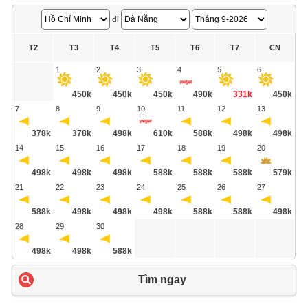
đi
T2
T3
T4
T5
T6
T7
CN
1
2
3
4
5
6
450k
450k
450k
490k
331k
450k
7
8
9
10
11
12
13
378k
378k
498k
610k
588k
498k
498k
14
15
16
17
18
19
20
498k
498k
498k
588k
588k
588k
579k
21
22
23
24
25
26
27
588k
498k
498k
498k
588k
588k
498k
28
29
30
498k
498k
588k
Tìm ngay