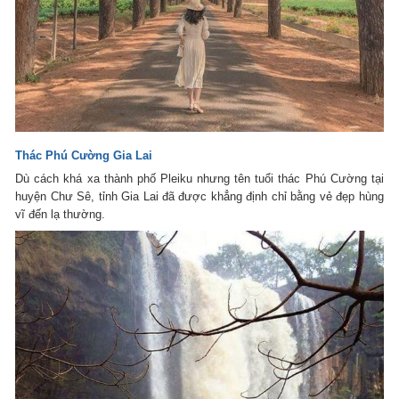
Thác Phú Cường Gia Lai
Dù cách khá xa thành phố Pleiku nhưng tên tuổi thác Phú Cường tại
huyện Chư Sê, tỉnh Gia Lai đã được khẳng định chỉ bằng vẻ đẹp hùng
vĩ đến lạ thường.