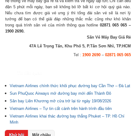
hệ thống vé máy bay giá rẻ ra và kiểm tra vé ngay lập tức.Chỉ cần đều
đặn 5 phút mỗi ngày, bạn sẽ không bỏ lỡ bất kì cơ hội quý giá nào.
Nếu chưa tìm được giá vé ưng ý thì tổng đài săn vé sẽ là nơi lý
tưởng để bạn có thể giải đáp những thắc mắc cũng như khó khăn
trong quá trình săn vé của mình thông qua hotline
02871 065 065 –
1900 2690.
Săn Vé Máy Bay Giá Rẻ
47A Lê Trọng Tấn, Khu Phố 5, P.Tân Sơn Nhì, TP.HCM
Tel :
1900 2690
–
02871 065 065
Tin liên quan
Vietnam Airlines chính thức khôi phục đường bay Cần Thơ – Đà Lạt
Sun PhuQuoc Airways mở đường bay mới đến Thành Đô
Sân bay Liên Khương mở cửa trở lại từ ngày 19/08/2026
Vietnam Airlines – Tự tin cất cánh trên hành trình đầu tiên
Vietnam Airlines khai thác đường bay thẳng Phuket – TP. Hồ Chí
Minh
Khứ hồi
Một chiều