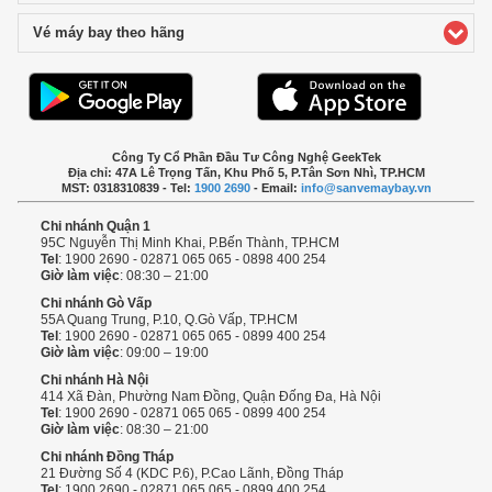
Vé máy bay theo hãng
click to expand contents
Công Ty Cổ Phần Đầu Tư Công Nghệ GeekTek
Địa chỉ: 47A Lê Trọng Tấn, Khu Phố 5, P.Tân Sơn Nhì, TP.HCM
MST: 0318310839 - Tel:
1900 2690
- Email:
info@sanvemaybay.vn
Chi nhánh Quận 1
95C Nguyễn Thị Minh Khai, P.Bến Thành, TP.HCM
Tel
: 1900 2690 - 02871 065 065 - 0898 400 254
Giờ làm việc
: 08:30 – 21:00
Chi nhánh Gò Vấp
55A Quang Trung, P.10, Q.Gò Vấp, TP.HCM
Tel
: 1900 2690 - 02871 065 065 - 0899 400 254
Giờ làm việc
: 09:00 – 19:00
Chi nhánh Hà Nội
414 Xã Đàn, Phường Nam Đồng, Quận Đống Đa, Hà Nội
Tel
: 1900 2690 - 02871 065 065 - 0899 400 254
Giờ làm việc
: 08:30 – 21:00
Chi nhánh Đồng Tháp
21 Đường Số 4 (KDC P.6), P.Cao Lãnh, Đồng Tháp
Tel
: 1900 2690 - 02871 065 065 - 0899 400 254