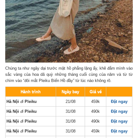
Chúng ta như ngây dại trước mặt hồ phẳng lặng ấy, khẽ đắm mình vào
sắc vàng của hoa dã quỳ những tháng cuối cùng của năm và từ từ
chìm vào “đôi mắt Pleiku Biển Hồ đầy” từ lúc nào không rõ.
Hành trình
Ngày bay
Giá vé
Hà Nội
đi
Pleiku
21/08
459k
Đặt ngay
Hà Nội
đi
Pleiku
31/08
490k
Đặt ngay
Hà Nội
đi
Pleiku
31/08
490k
Đặt ngay
Hà Nội
đi
Pleiku
31/08
459k
Đặt ngay