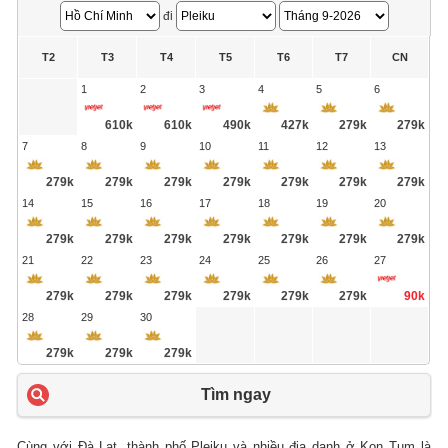
đi
T2
T3
T4
T5
T6
T7
CN
1
2
3
4
5
6
610k
610k
490k
427k
279k
279k
7
8
9
10
11
12
13
279k
279k
279k
279k
279k
279k
279k
14
15
16
17
18
19
20
279k
279k
279k
279k
279k
279k
279k
21
22
23
24
25
26
27
279k
279k
279k
279k
279k
279k
90k
28
29
30
279k
279k
279k
Tìm ngay
Cùng với Đà Lạt, thành phố Pleiku và nhiều địa danh ở Kon Tum là