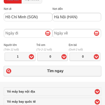
Nơi đi
Nơi đến
Ngày
Ngày
đi
về
Người lớn
Trẻ em
Em bé
(Trên 12 tuổi)
(Từ 2-12 tuổi)
(Dưới 2 tuổi)
1
0
0
Tìm ngay
Vé máy bay nội địa
click to expand contents
Vé máy bay quốc tế
click to expand contents