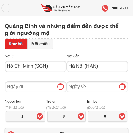
1900 2690
Quảng Bình và những điểm đến được thế
giới ngưỡng mộ
Khứ hồi
Một chiều
Nơi đi
Nơi đến
Ngày
Ngày
đi
về
Người lớn
Trẻ em
Em bé
(Trên 12 tuổi)
(Từ 2-12 tuổi)
(Dưới 2 tuổi)
1
0
0