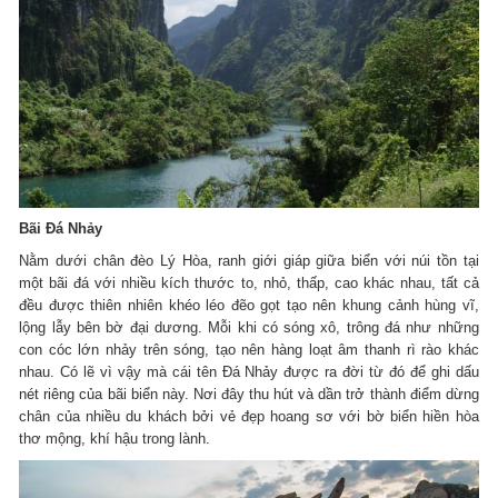
Bãi Đá Nhảy
Nằm dưới chân đèo Lý Hòa, ranh giới giáp giữa biển với núi tồn tại
một bãi đá với nhiều kích thước to, nhỏ, thấp, cao khác nhau, tất cả
đều được thiên nhiên khéo léo đẽo gọt tạo nên khung cảnh hùng vĩ,
lộng lẫy bên bờ đại dương. Mỗi khi có sóng xô, trông đá như những
con cóc lớn nhảy trên sóng, tạo nên hàng loạt âm thanh rì rào khác
nhau. Có lẽ vì vậy mà cái tên Đá Nhảy được ra đời từ đó để ghi dấu
nét riêng của bãi biển này. Nơi đây thu hút và dần trở thành điểm dừng
chân của nhiều du khách bởi vẻ đẹp hoang sơ với bờ biển hiền hòa
thơ mộng, khí hậu trong lành.