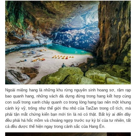
Ngoài miệng hang là những khu rừng nguyên sinh hoang sơ, rậm rạp
bao quanh hang, những vách đá dựng đứng trong hang kết hợp cùng
con suối trong xanh chảy quanh co trong lòng hang tạo nên một khung
cảnh kỳ vỹ, trông như thế giới thu nhỏ của TarZan trong cổ tích, mà
phải tận mắt chứng kiến bạn mới tin là nó có thật. Bất kỳ ai đến đây
đều phải há hốc mồm và choáng ngợp trước sự kỳ bí của tư nhiên, tất
cả đều được thể hiện ngay trong cảnh sắc của Hang Én.