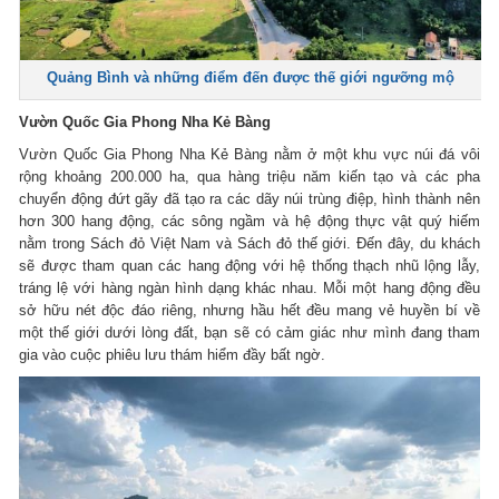
Quảng Bình và những điểm đến được thế giới ngưỡng mộ
Vườn Quốc Gia Phong Nha Kẻ Bàng
Vườn Quốc Gia Phong Nha Kẻ Bàng nằm ở một khu vực núi đá vôi
rộng khoảng 200.000 ha, qua hàng triệu năm kiến tạo và các pha
chuyển động đứt gãy đã tạo ra các dãy núi trùng điệp, hình thành nên
hơn 300 hang động, các sông ngầm và hệ động thực vật quý hiếm
nằm trong Sách đỏ Việt Nam và Sách đỏ thế giới. Đến đây, du khách
sẽ được tham quan các hang động với hệ thống thạch nhũ lộng lẫy,
tráng lệ với hàng ngàn hình dạng khác nhau. Mỗi một hang động đều
sở hữu nét độc đáo riêng, nhưng hầu hết đều mang vẻ huyền bí về
một thế giới dưới lòng đất, bạn sẽ có cảm giác như mình đang tham
gia vào cuộc phiêu lưu thám hiểm đầy bất ngờ.