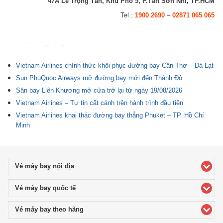
47A Lê Trọng Tấn, Khu Phố 5, P.Tân Sơn Nhì, TP.HCM
Tel :
1900 2690
–
02871 065 065
Tin liên quan
Vietnam Airlines chính thức khôi phục đường bay Cần Thơ – Đà Lạt
Sun PhuQuoc Airways mở đường bay mới đến Thành Đô
Sân bay Liên Khương mở cửa trở lại từ ngày 19/08/2026
Vietnam Airlines – Tự tin cất cánh trên hành trình đầu tiên
Vietnam Airlines khai thác đường bay thẳng Phuket – TP. Hồ Chí
Minh
Vé máy bay nội địa
click to expand contents
Vé máy bay quốc tế
click to expand contents
Vé máy bay theo hãng
click to expand contents