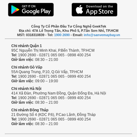
Công Ty Cổ Phần Đầu Tư Công Nghệ GeekTek
Địa chỉ: 47A Lê Trọng Tấn, Khu Phố 5, P.Tân Sơn Nhì, TP.HCM
MST: 0318310839 - Tel:
1900 2690
- Email:
info@sanvemaybay.vn
Chi nhánh Quận 1
95C Nguyễn Thị Minh Khai, P.Bến Thành, TP.HCM
Tel
: 1900 2690 - 02871 065 065 - 0898 400 254
Giờ làm việc
: 08:30 – 21:00
Chi nhánh Gò Vấp
55A Quang Trung, P.10, Q.Gò Vấp, TP.HCM
Tel
: 1900 2690 - 02871 065 065 - 0899 400 254
Giờ làm việc
: 09:00 – 19:00
Chi nhánh Hà Nội
414 Xã Đàn, Phường Nam Đồng, Quận Đống Đa, Hà Nội
Tel
: 1900 2690 - 02871 065 065 - 0899 400 254
Giờ làm việc
: 08:30 – 21:00
Chi nhánh Đồng Tháp
21 Đường Số 4 (KDC P.6), P.Cao Lãnh, Đồng Tháp
Tel
: 1900 2690 - 02871 065 065 - 0899 400 254
Giờ làm việc
: 08:30 – 21:00