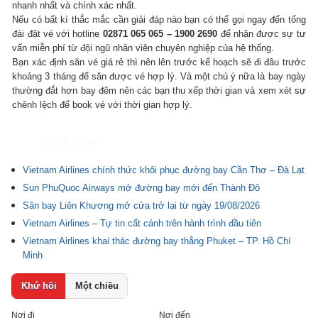
nhanh nhất và chính xác nhất.
Nếu có bất kì thắc mắc cần giải đáp nào bạn có thể gọi ngay đến tổng
đài đặt vé với hotline
02871 065 065 – 1900 2690
để nhận được sự tư
vấn miễn phí từ đội ngũ nhân viên chuyên nghiệp của hệ thống.
Bạn xác định săn vé giá rẻ thì nên lên trước kế hoạch sẽ đi đâu trước
khoảng 3 tháng để săn được vé hợp lý. Và một chú ý nữa là bay ngày
thường đắt hơn bay đêm nên các bạn thu xếp thời gian và xem xét sự
chênh lệch để book vé với thời gian hợp lý.
Tin liên quan
Vietnam Airlines chính thức khôi phục đường bay Cần Thơ – Đà Lạt
Sun PhuQuoc Airways mở đường bay mới đến Thành Đô
Sân bay Liên Khương mở cửa trở lại từ ngày 19/08/2026
Vietnam Airlines – Tự tin cất cánh trên hành trình đầu tiên
Vietnam Airlines khai thác đường bay thẳng Phuket – TP. Hồ Chí
Minh
Khứ hồi
Một chiều
Nơi đi
Nơi đến