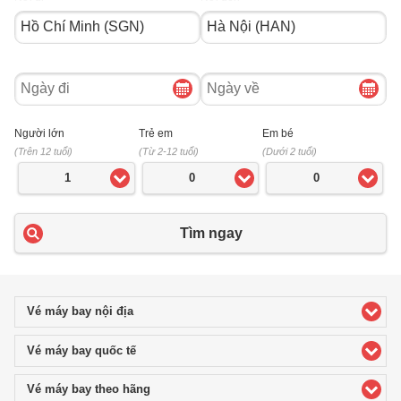
Ngày
Ngày
đi
về
Người lớn
Trẻ em
Em bé
(Trên 12 tuổi)
(Từ 2-12 tuổi)
(Dưới 2 tuổi)
1
0
0
Tìm ngay
Vé máy bay nội địa
click to expand contents
Vé máy bay quốc tế
click to expand contents
Vé máy bay theo hãng
click to expand contents