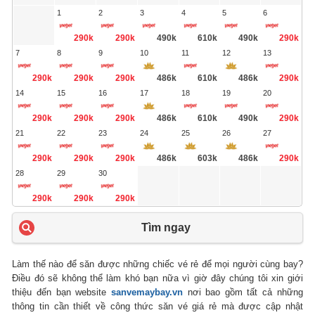
1
2
3
4
5
6
290k
290k
490k
610k
490k
290k
7
8
9
10
11
12
13
290k
290k
290k
486k
610k
486k
290k
14
15
16
17
18
19
20
290k
290k
290k
486k
610k
490k
290k
21
22
23
24
25
26
27
290k
290k
290k
486k
603k
486k
290k
28
29
30
290k
290k
290k
Tìm ngay
Làm thế nào để săn được những chiếc vé rẻ để mọi người cùng bay?
Điều đó sẽ không thể làm khó bạn nữa vì giờ đây chúng tôi xin giới
thiệu đến bạn website
sanvemaybay.vn
nơi bao gồm tất cả những
thông tin cần thiết về công thức săn vé giá rẻ mà được cập nhật