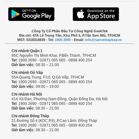
Công Ty Cổ Phần Đầu Tư Công Nghệ GeekTek
Địa chỉ: 47A Lê Trọng Tấn, Khu Phố 5, P.Tân Sơn Nhì, TP.HCM
MST: 0318310839 - Tel:
1900 2690
- Email:
info@sanvemaybay.vn
Chi nhánh Quận 1
95C Nguyễn Thị Minh Khai, P.Bến Thành, TP.HCM
Tel
: 1900 2690 - 02871 065 065 - 0898 400 254
Giờ làm việc
: 08:30 – 21:00
Chi nhánh Gò Vấp
55A Quang Trung, P.10, Q.Gò Vấp, TP.HCM
Tel
: 1900 2690 - 02871 065 065 - 0899 400 254
Giờ làm việc
: 09:00 – 19:00
Chi nhánh Hà Nội
414 Xã Đàn, Phường Nam Đồng, Quận Đống Đa, Hà Nội
Tel
: 1900 2690 - 02871 065 065 - 0899 400 254
Giờ làm việc
: 08:30 – 21:00
Chi nhánh Đồng Tháp
21 Đường Số 4 (KDC P.6), P.Cao Lãnh, Đồng Tháp
Tel
: 1900 2690 - 02871 065 065 - 0899 400 254
Giờ làm việc
: 08:30 – 21:00