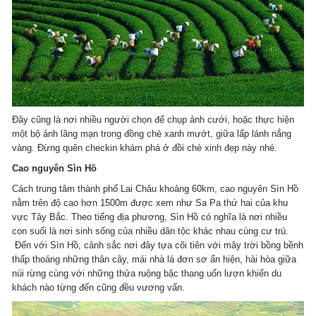
Đây cũng là nơi nhiều người chọn để chụp ảnh cưới, hoặc thực hiện
một bộ ảnh lãng mạn trong đồng chè xanh mướt, giữa lấp lánh nắng
vàng. Đừng quên checkin khám phá ở đồi chè xinh đẹp này nhé.
Cao nguyên Sìn Hồ
Cách trung tâm thành phố Lai Châu khoảng 60km, cao nguyên Sìn Hồ
nằm trên độ cao hơn 1500m được xem như Sa Pa thứ hai của khu
vực Tây Bắc. Theo tiếng địa phương, Sìn Hồ có nghĩa là nơi nhiều
con suối là nơi sinh sống của nhiều dân tộc khác nhau cùng cư trú.
Đến với Sìn Hồ, cảnh sắc nơi đây tựa cõi tiên với mây trời bồng bềnh
thấp thoáng những thân cây, mái nhà lá đơn sơ ẩn hiện, hài hòa giữa
núi rừng cùng với những thửa ruộng bậc thang uốn lượn khiến du
khách nào từng đến cũng đều vương vấn.