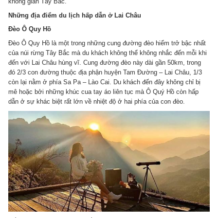
không gian Tây Bắc.
Những địa điểm du lịch hấp dẫn ở Lai Châu
Đèo Ô Quy Hồ
Đèo Ô Quy Hồ là một trong những cung đường đèo hiểm trở bậc nhất
của núi rừng Tây Bắc mà du khách không thể không nhắc đến mỗi khi
đến với Lai Châu hùng vĩ. Cung đường đèo này dài gần 50km, trong
đó 2/3 con đường thuộc địa phận huyện Tam Đường – Lai Châu, 1/3
còn lại nằm ở phía Sa Pa – Lào Cai. Du khách đến đây không chỉ bị
mê hoặc bởi những khúc cua tay áo liên tục mà Ô Quý Hồ còn hấp
dẫn ở sự khác biệt rất lớn về nhiệt độ ở hai phía của con đèo.