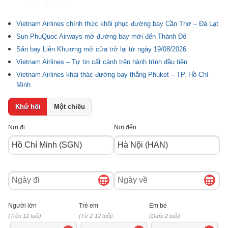
Tin liên quan
Vietnam Airlines chính thức khôi phục đường bay Cần Thơ – Đà Lạt
Sun PhuQuoc Airways mở đường bay mới đến Thành Đô
Sân bay Liên Khương mở cửa trở lại từ ngày 19/08/2026
Vietnam Airlines – Tự tin cất cánh trên hành trình đầu tiên
Vietnam Airlines khai thác đường bay thẳng Phuket – TP. Hồ Chí
Minh
Khứ hồi
Một chiều
Nơi đi
Nơi đến
Ngày
Ngày
đi
về
Người lớn
Trẻ em
Em bé
(Trên 12 tuổi)
(Từ 2-12 tuổi)
(Dưới 2 tuổi)