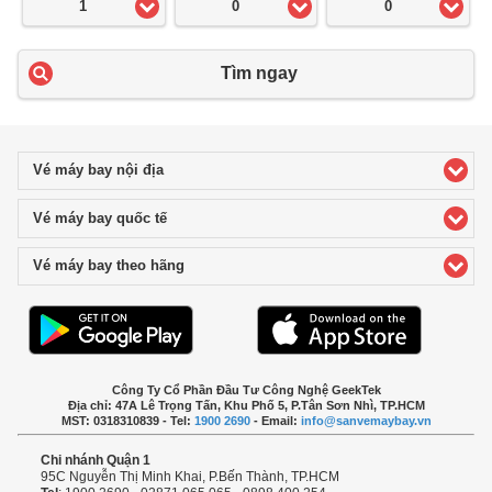
1
0
0
Tìm ngay
Vé máy bay nội địa
click to expand contents
Vé máy bay quốc tế
click to expand contents
Vé máy bay theo hãng
click to expand contents
Công Ty Cổ Phần Đầu Tư Công Nghệ GeekTek
Địa chỉ: 47A Lê Trọng Tấn, Khu Phố 5, P.Tân Sơn Nhì, TP.HCM
MST: 0318310839 - Tel:
1900 2690
- Email:
info@sanvemaybay.vn
Chi nhánh Quận 1
95C Nguyễn Thị Minh Khai, P.Bến Thành, TP.HCM