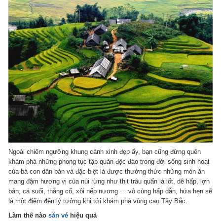
Ngoài chiêm ngưỡng khung cảnh xinh đẹp ấy, bạn cũng đừng quên
khám phá những phong tục tập quán độc đáo trong đời sống sinh hoạt
của bà con dân bản và đặc biệt là được thưởng thức những món ăn
mang đậm hương vị của núi rừng như thịt trâu quấn lá lốt, dê hấp, lợn
bản, cá suối, thắng cố, xôi nếp nương … vô cùng hấp dẫn, hứa hẹn sẽ
là một điểm đến lý tưởng khi tới khám phá vùng cao Tây Bắc.
Làm thế nào
săn vé
hiệu quả