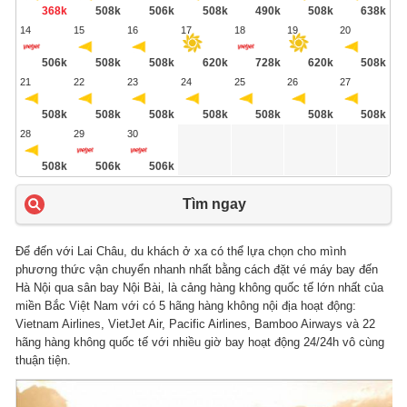
368k
508k
506k
508k
490k
508k
638k
14
15
16
17
18
19
20
506k
508k
508k
620k
728k
620k
508k
21
22
23
24
25
26
27
508k
508k
508k
508k
508k
508k
508k
28
29
30
508k
506k
506k
Tìm ngay
Để đến với Lai Châu, du khách ở xa có thể lựa chọn cho mình
phương thức vận chuyển nhanh nhất bằng cách đặt vé máy bay đến
Hà Nội qua sân bay Nội Bài, là cảng hàng không quốc tế lớn nhất của
miền Bắc Việt Nam với có 5 hãng hàng không nội địa hoạt động:
Vietnam Airlines, VietJet Air, Pacific Airlines, Bamboo Airways và 22
hãng hàng không quốc tế với nhiều giờ bay hoạt động 24/24h vô cùng
thuận tiện.