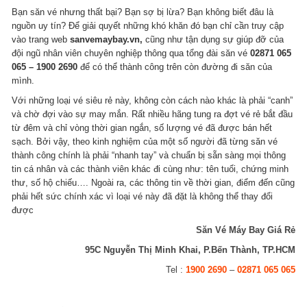
Bạn săn vé nhưng thất bại? Bạn sợ bị lừa? Bạn không biết đâu là
nguồn uy tín? Để giải quyết những khó khăn đó bạn chỉ cần truy cập
vào trang web
sanvemaybay.vn,
cũng như tận dụng sự giúp đỡ của
đội ngũ nhân viên chuyên nghiệp thông qua tổng đài săn vé
02871 065
065 – 1900 2690
để có thể thành công trên còn đường đi săn của
mình.
Với những loại vé siêu rẻ này, không còn cách nào khác là phải “canh”
và chờ đợi vào sự may mắn. Rất nhiều hãng tung ra đợt vé rẻ bắt đầu
từ đêm và chỉ vòng thời gian ngắn, số lượng vé đã được bán hết
sạch. Bởi vậy, theo kinh nghiệm của một số người đã từng săn vé
thành công chính là phải “nhanh tay” và chuẩn bị sẵn sàng mọi thông
tin cá nhân và các thành viên khác đi cùng như: tên tuổi, chứng minh
thư, số hộ chiếu…. Ngoài ra, các thông tin về thời gian, điểm đến cũng
phải hết sức chính xác vì loại vé này đã đặt là không thể thay đổi
được
Săn Vé Máy Bay Giá Rẻ
95C Nguyễn Thị Minh Khai, P.Bến Thành, TP.HCM
Tel :
1900 2690
–
02871 065 065