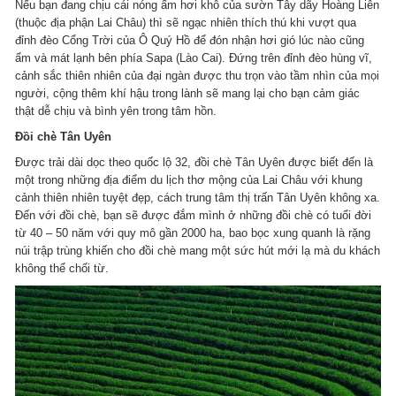
Nếu bạn đang chịu cái nóng ấm hơi khô của sườn Tây dãy Hoàng Liên
(thuộc địa phận Lai Châu) thì sẽ ngạc nhiên thích thú khi vượt qua
đỉnh đèo Cổng Trời của Ô Quý Hồ để đón nhận hơi gió lúc nào cũng
ẩm và mát lạnh bên phía Sapa (Lào Cai). Đứng trên đỉnh đèo hùng vĩ,
cảnh sắc thiên nhiên của đại ngàn được thu trọn vào tầm nhìn của mọi
người, cộng thêm khí hậu trong lành sẽ mang lại cho bạn cảm giác
thật dễ chịu và bình yên trong tâm hồn.
Đồi chè Tân Uyên
Được trải dài dọc theo quốc lộ 32, đồi chè Tân Uyên được biết đến là
một trong những địa điểm du lịch thơ mộng của Lai Châu với khung
cảnh thiên nhiên tuyệt đẹp, cách trung tâm thị trấn Tân Uyên không xa.
Đến với đồi chè, bạn sẽ được đắm mình ở những đồi chè có tuổi đời
từ 40 – 50 năm với quy mô gần 2000 ha, bao bọc xung quanh là rặng
núi trập trùng khiến cho đồi chè mang một sức hút mới lạ mà du khách
không thể chối từ.