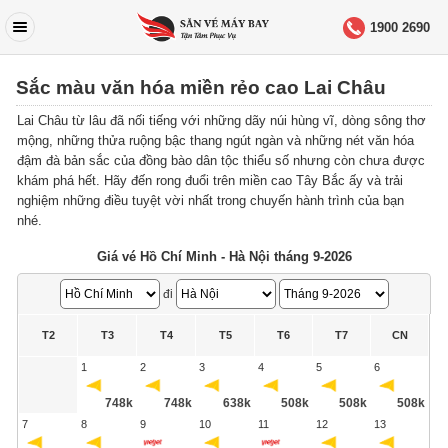
1900 2690
Sắc màu văn hóa miền rẻo cao Lai Châu
Lai Châu từ lâu đã nối tiếng với những dãy núi hùng vĩ, dòng sông thơ
mộng, những thửa ruộng bậc thang ngút ngàn và những nét văn hóa
đậm đà bản sắc của đồng bào dân tộc thiểu số nhưng còn chưa được
khám phá hết. Hãy đến rong đuổi trên miền cao Tây Bắc ấy và trải
nghiệm những điều tuyệt vời nhất trong chuyến hành trình của bạn
nhé.
Giá vé Hồ Chí Minh - Hà Nội tháng 9-2026
đi
T2
T3
T4
T5
T6
T7
CN
1
2
3
4
5
6
748k
748k
638k
508k
508k
508k
7
8
9
10
11
12
13