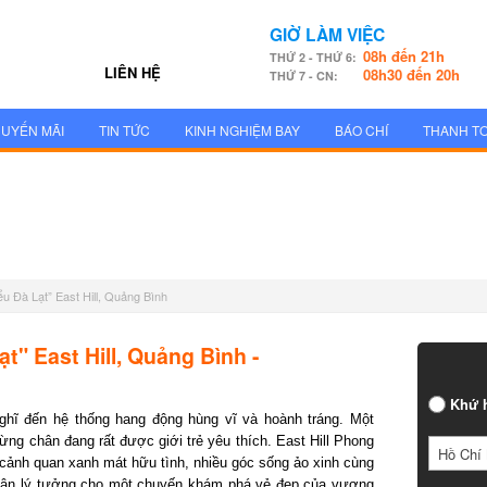
GIỜ LÀM VIỆC
08h đến 21h
THỨ 2 - THỨ 6:
LIÊN HỆ
08h30 đến 20h
THỨ 7 - CN:
UYẾN MÃI
TIN TỨC
KINH NGHIỆM BAY
BÁO CHÍ
THANH T
u Đà Lạt” East Hill, Quảng Bình
" East Hill, Quảng Bình -
Khứ h
ĩ đến hệ thống hang động hùng vĩ và hoành tráng. Một
ng chân đang rất được giới trẻ yêu thích. East Hill Phong
Hồ Chí 
ảnh quan xanh mát hữu tình, nhiều góc sống ảo xinh cùng
ân lý tưởng cho một chuyến khám phá vẻ đẹp của vương