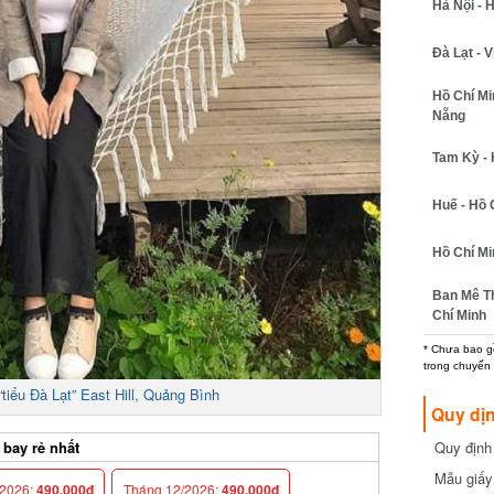
Hà Nội - H
Đà Lạt - Vi
Hồ Chí Min
Nẵng
Tam Kỳ - H
Huế - Hồ C
Hồ Chí Min
Ban Mê Thu
Chí Minh
* Chưa bao gồm
trong chuyến b
ểu Đà Lạt” East Hill, Quảng Bình
Quy dịn
Quy định m
ay rẻ nhất
cần biết
Mẫu giấy 
026:
490,000đ
Tháng 12/2026:
490,000đ