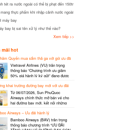
tét ra nước ngoài có thể bị phạt đến 150tr
mang thực phẩm khi nhập cảnh nước ngoài
i máy bay
 bay bị sai tên xử lý như thế nào?
Xem tiếp >>
mãi hot
hâm Quyến mua sắm thả ga với gói ưu đã
phí gói cước
Vietravel Airlines (VU) trân trọng
thông báo “Chương trình ưu giảm
50% giá hành lý ký gửi” đang được
triển khai cho đường bay quốc tế mới
g khai trường đường bay mới với ưu đãi
kết nối từ TP. Hồ Chí Minh
(SGN) đi Thâm Quyến – Trung Quốc
Từ 06/07/2026, Sun PhuQuoc
(SZX), chi tiết như sau: LỊCH BAY
Airways chính thức mở bán vé cho
CHI TIẾT Đường bay SHCB Giờ khởi
hai đường bay mới, kết nối những
hành Giờ đến Tần suất…
điểm đến giàu trải nghiệm, giúp hành
o Airways – Ưu đãi hành lý
khách khám phá vẻ đẹp thiên nhiên
và văn hóa của miền Trung Việt Nam.
Bamboo Airways (BAV) trân trọng
Thông tin đường bay mới Đường bay
thông báo chương trình “ƯU ĐÃI
SHCB Giờ bay Tần suất Thời gian