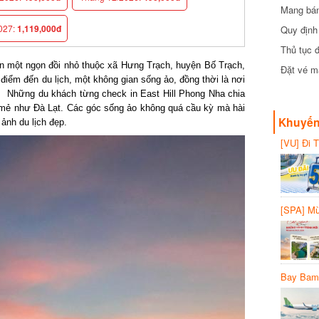
Mang bánh 
đồng
27:
1,119,000đ
Quy định 
Thủ tục đ
n một ngọn đồi nhỏ thuộc xã Hưng Trạch, huyện Bố Trạch,
Đặt vé máy
ểm đến du lịch, một không gian sống ảo, đồng thời là nơi
Những du khách từng check in East Hill Phong Nha chia
 mẻ như Đà Lạt. Các góc sống ảo không quá cầu kỳ mà hài
Khuyến 
ảnh du lịch đẹp.
[VU] Đi T
giảm 50% 
[SPA] Mừn
20%
Bay Bambo