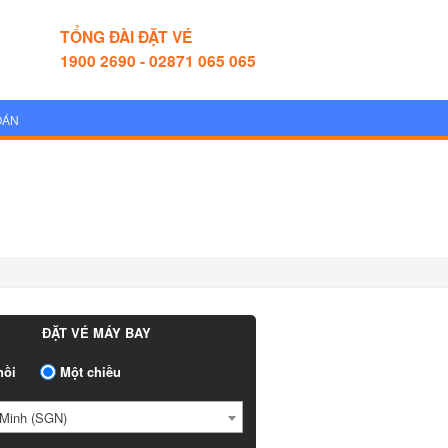
TỔNG ĐÀI ĐẶT VÉ
1900 2690 - 02871 065 065
OÁN
ĐẶT VÉ MÁY BAY
ồi
Một chiều
Minh (SGN)