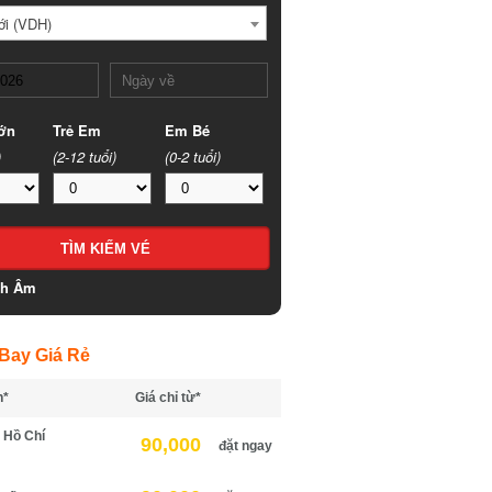
i (VDH)
n
Trẻ Em
Em Bé
(2-12 tuổi)
(0-2 tuổi)
h Âm
ay Giá Rẻ
*
Giá chỉ từ*
Hồ Chí
90,000
đặt ngay