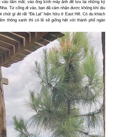
 vào tầm mắt, vào ống kính máy ảnh để lưu lại những kỷ
Nha. Từ cổng đi vào, bạn đã cảm nhận được không khí dịu
chút gì đó rất “Đà Lạt” hiện hữu ở East Hill. Có du khách
m thông xanh thì có lẽ sẽ giống hệt với thành phố ngàn