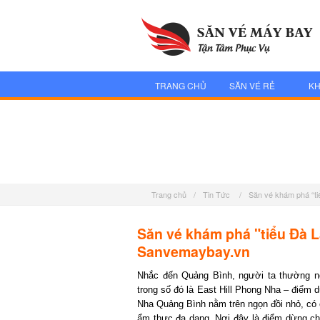
TRANG CHỦ
SĂN VÉ RẺ
KH
Trang chủ
/
Tin Tức
/
Săn vé khám phá “tiể
Săn vé khám phá "tiểu Đà Lạt
Sanvemaybay.vn
Nhắc đến Quảng Bình, người ta thường ngh
trong số đó là East Hill Phong Nha – điểm dừ
Nha Quảng Bình nằm trên ngọn đồi nhỏ, có c
ẩm thực đa dạng. Nơi đây là điểm dừng ch