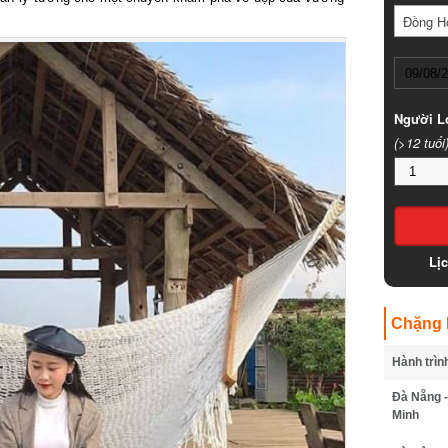
Đồng Hớ
Người Lớ
(>12 tuổi)
Lịc
Chặng B
Hành trình
Đà Nẵng - 
Minh