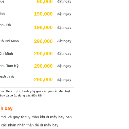
90,000
uế
đặt ngay
190,000
nh
đặt ngay
h - Đà
198,000
đặt ngay
290,000
ồ Chí Minh
đặt ngay
290,000
hí Minh
đặt ngay
290,000
h - Tam Kỳ
đặt ngay
ột - Hồ
290,000
đặt ngay
: Thuế + phí, hành lý ký gửi, các yêu cầu đặc biệt
ay và có áp dụng các điều kiện.
h bay
ới về giấy tờ tuỳ thân khi đi máy bay bạn
xác nhận nhân thân để đi máy bay