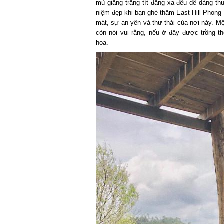
mù giăng trắng tít đằng xa đều dễ dàng thu
niệm đẹp khi bạn ghé thăm East Hill Phong 
mát, sự an yên và thư thái của nơi này. Một 
còn nói vui rằng, nếu ở đây được trồng thê
hoa.