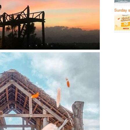
Sunday să
Sanvemay